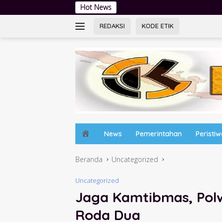
Langsung
Hot News
Lewat Lapangan Hij
ke
konten
REDAKSI
KODE ETIK
H
News
Pemerintahan
Peristi
o
m
Beranda
Uncategorized
e
Uncategorized
Jaga Kamtibmas, Polwa
Roda Dua