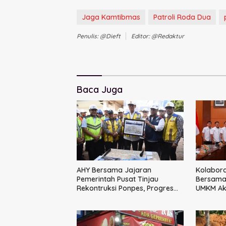
Jaga Kamtibmas
Patroli Roda Dua
Penulis: @dieft
Editor: @redaktur
Baca Juga
AHY Bersama Jajaran
Kolabora
Pemerintah Pusat Tinjau
Bersama 
Rekontruksi Ponpes, Progres
UMKM Aks
Capai 50 Persen
Terintegr
Besar