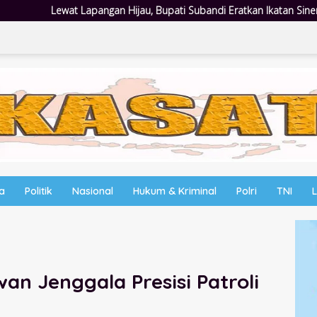
au, Bupati Subandi Eratkan Ikatan Sinergi Pemkab dan DPRD Sidoarjo
wa
Politik
Nasional
Hukum & Kriminal
Polri
TNI
n Jenggala Presisi Patroli