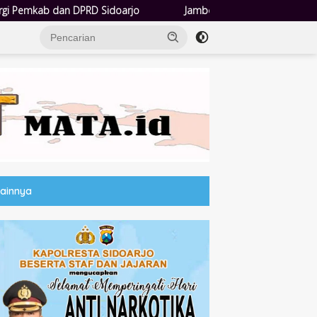
Jambore Kader PKK, Bupati Sidoarjo Tegaskan Pelayanan Mas
Lainnya