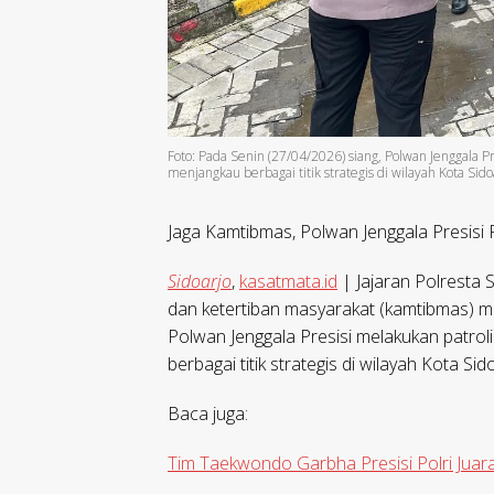
Foto: Pada Senin (27/04/2026) siang, Polwan Jenggala 
menjangkau berbagai titik strategis di wilayah Kota Sido
Jaga Kamtibmas, Polwan Jenggala Presisi 
Sidoarjo
,
kasatmata.id
| Jajaran Polresta
dan ketertiban masyarakat (kamtibmas) mel
Polwan Jenggala Presisi melakukan patr
berbagai titik strategis di wilayah Kota Sid
Baca juga:
Tim Taekwondo Garbha Presisi Polri Juar