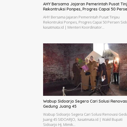
AHY Bersama Jajaran Pemerintah Pusat Tin
Rekontruksi Ponpes, Progres Capai 50 Pers
AHY Bersama Jajaran Pemerintah Pusat Tinjau
Rekontruksi Ponpes, Progres Capai 50 Persen Sido
kasatmata.id | Menteri Koordinator…
Wabup Sidoarjo Segera Cari Solusi Renovas
Gedung Juang 45
Wabup Sidoarjo Segera Cari Solusi Renovasi Ged
Juang 45 SIDOARJO, kasatmata.id | Wakil Bupati
Sidoarjo Hj. Mimik…