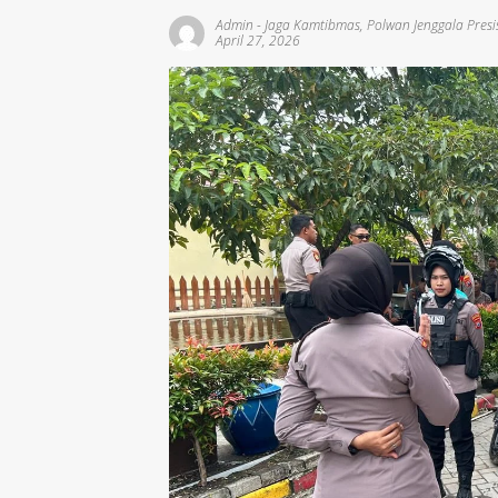
Admin
-
Jaga Kamtibmas
,
Polwan Jenggala Presi
April 27, 2026