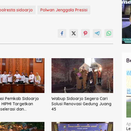
polresta sidoarjo
Polwan Jenggala Presisi
B
si Pemkab Sidoarjo
Wabup Sidoarjo Segera Cari
HIPMI Targetkan
Solusi Renovasi Gedung Juang
elerasi dan
45
asi Rantai Industri
Ag
Le