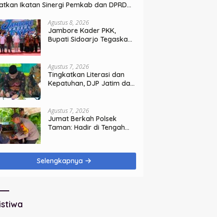
atkan Ikatan Sinergi Pemkab dan DPRD
doarjo
Agustus 8, 2026
Jambore Kader PKK,
Bupati Sidoarjo Tegaskan
Pelayanan Masyarakat
Dimulai dari Keluarga
Agustus 7, 2026
Tingkatkan Literasi dan
Kepatuhan, DJP Jatim dan
GP Ansor Jatim Jalin
Kemitraan Strategis
Perpajakan
Agustus 7, 2026
Jumat Berkah Polsek
Taman: Hadir di Tengah
Warga, Bagikan Sembako
dan Perkuat Ikatan
Kamtibmas
Selengkapnya
istiwa