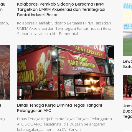
jau
Kolaborasi Pemkab Sidoarjo Bersama HIPMI
en
Targetkan UMKM Akselerasi dan Terintegrasi
Rantai Industri Besar
arjo,
Kolaborasi Pemkab Sidoarjo Bersama HIPMI Targetkan
UMKM Akselerasi dan Terintegrasi Rantai Industri Besar
Sidoarjo, kasatmata.id | Pemerintah…
Lewa
Ikat
i
Dinas Tenaga Kerja Diminta Tegas Tangani
Jam
Pelanggaran AFC
Bupa
Teg
ung
Dinas Tenaga Kerja Diminta Tegas Tangani Pelanggaran
Masy
AFC SIDOARJO, kasatmata.id | Dugaan pelanggaran
dari
ketenagakerjaa menimpa CV. Berkah…