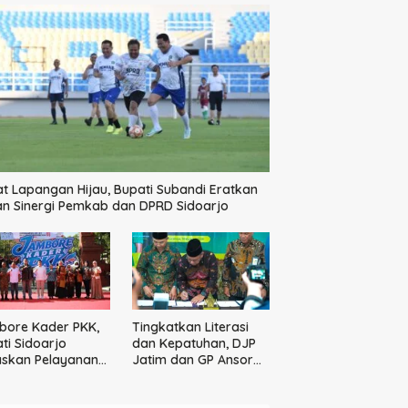
t Lapangan Hijau, Bupati Subandi Eratkan
an Sinergi Pemkab dan DPRD Sidoarjo
bore Kader PKK,
Tingkatkan Literasi
ti Sidoarjo
dan Kepatuhan, DJP
askan Pelayanan
Jatim dan GP Ansor
arakat Dimulai
Jatim Jalin Kemitraan
 Keluarga
Strategis Perpajakan