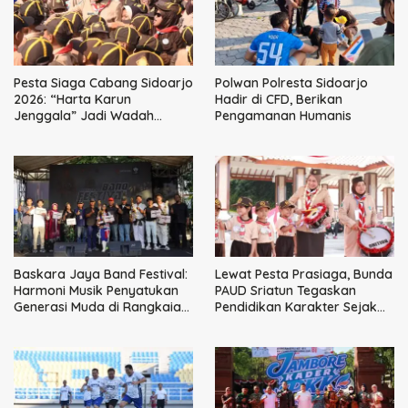
Pesta Siaga Cabang Sidoarjo
Polwan Polresta Sidoarjo
2026: “Harta Karun
Hadir di CFD, Berikan
Jenggala” Jadi Wadah
Pengamanan Humanis
Tanam Nilai Luhur dan Cinta
Budaya Lokal
Baskara Jaya Band Festival:
Lewat Pesta Prasiaga, Bunda
Harmoni Musik Penyatukan
PAUD Sriatun Tegaskan
Generasi Muda di Rangkaian
Pendidikan Karakter Sejak
HUT ke-60 Korem Bhaskara
Dini Kunci Masa Depan Anak
Jaya