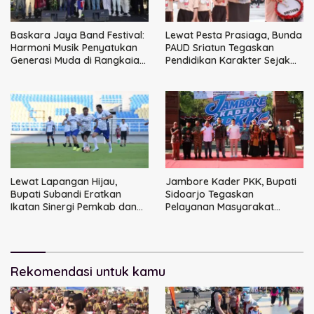
Baskara Jaya Band Festival:
Lewat Pesta Prasiaga, Bunda
Harmoni Musik Penyatukan
PAUD Sriatun Tegaskan
Generasi Muda di Rangkaian
Pendidikan Karakter Sejak
HUT ke-60 Korem Bhaskara
Dini Kunci Masa Depan Anak
Jaya
Lewat Lapangan Hijau,
Jambore Kader PKK, Bupati
Bupati Subandi Eratkan
Sidoarjo Tegaskan
Ikatan Sinergi Pemkab dan
Pelayanan Masyarakat
DPRD Sidoarjo
Dimulai dari Keluarga
Rekomendasi untuk kamu