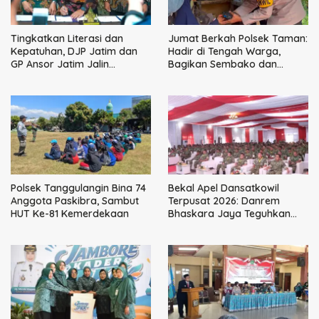
Tingkatkan Literasi dan
Jumat Berkah Polsek Taman:
Kepatuhan, DJP Jatim dan
Hadir di Tengah Warga,
GP Ansor Jatim Jalin
Bagikan Sembako dan
Kemitraan Strategis
Perkuat Ikatan Kamtibmas
Perpajakan
Polsek Tanggulangin Bina 74
Bekal Apel Dansatkowil
Anggota Paskibra, Sambut
Terpusat 2026: Danrem
HUT Ke-81 Kemerdekaan
Bhaskara Jaya Teguhkan
Kepemimpinan Humanis