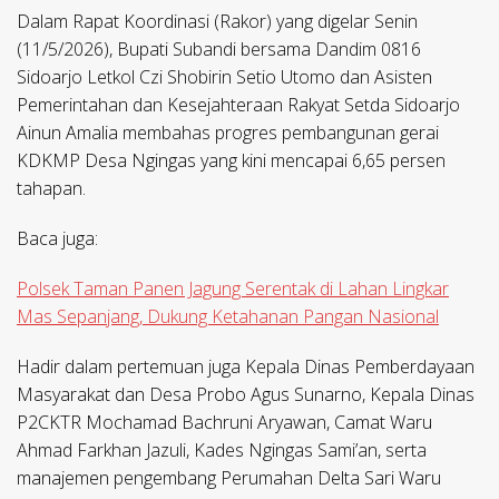
Dalam Rapat Koordinasi (Rakor) yang digelar Senin
(11/5/2026), Bupati Subandi bersama Dandim 0816
Sidoarjo Letkol Czi Shobirin Setio Utomo dan Asisten
Pemerintahan dan Kesejahteraan Rakyat Setda Sidoarjo
Ainun Amalia membahas progres pembangunan gerai
KDKMP Desa Ngingas yang kini mencapai 6,65 persen
tahapan.
Baca juga:
Polsek Taman Panen Jagung Serentak di Lahan Lingkar
Mas Sepanjang, Dukung Ketahanan Pangan Nasional
Hadir dalam pertemuan juga Kepala Dinas Pemberdayaan
Masyarakat dan Desa Probo Agus Sunarno, Kepala Dinas
P2CKTR Mochamad Bachruni Aryawan, Camat Waru
Ahmad Farkhan Jazuli, Kades Ngingas Sami’an, serta
manajemen pengembang Perumahan Delta Sari Waru