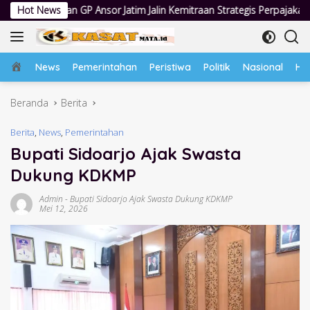
Langsung
sor Jatim Jalin Kemitraan Strategis Perpajakan
Hot News
Jumat Berkah
ke
konten
Home
News
Pemerintahan
Peristiwa
Politik
Nasional
Hu
Beranda
Berita
Berita
,
News
,
Pemerintahan
Bupati Sidoarjo Ajak Swasta
Dukung KDKMP
Admin
-
Bupati Sidoarjo Ajak Swasta Dukung KDKMP
Mei 12, 2026