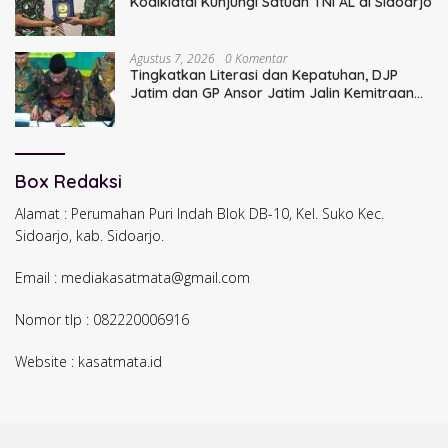
Kodiklatal Kunjungi Satuan TNI AL di Sidoarjo
Agustus 7, 2026
0 Komentar
Tingkatkan Literasi dan Kepatuhan, DJP
Jatim dan GP Ansor Jatim Jalin Kemitraan
Strategis Perpajakan
Box Redaksi
Alamat : Perumahan Puri Indah Blok DB-10, Kel. Suko Kec.
Sidoarjo, kab. Sidoarjo.
Email : mediakasatmata@gmail.com
Nomor tlp : 082220006916
Website : kasatmata.id