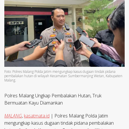
Foto: Polres Malang Polda Jatim mengungkap kasus dugaan tindak pidana
pembalakan hutan di wilayah Kecamatan Sumbermanjing Wetan, Kabupaten
Malang.
Polres Malang Ungkap Pembalakan Hutan, Truk
Bermuatan Kayu Diamankan
MALANG
,
kasatmata.id
| Polres Malang Polda Jatim
mengungkap kasus dugaan tindak pidana pembalakan