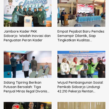
Jambore Kader PKK
Empat Pejabat Baru Pemdes
Sidoarjo: Wadah Inovasi dan
Semampir Dilantik, Siap
Penguatan Peran Kader
Tingkatkan Kualitas
Pelayanan Publik
Sidang Tipiring Berikan
Wujud Pembangunan Sosial:
Putusan Bersalah: Tiga
Pemkab Sidoarjo Lindungi
Penjual Miras Ilegal Divonis
42.210 Pekerja Rentan
Denda, Barang Bukti Siap
dengan BPJS
Dimusnahkan
Ketenagakerjaan