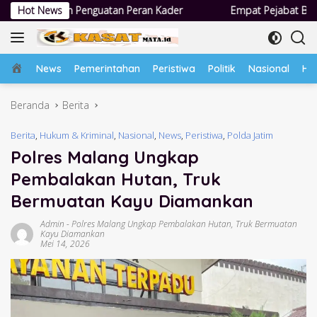
Langsung
tan Peran Kader
Hot News
Empat Pejabat Baru Pemdes Semampir Dilanti
ke
konten
Home
News
Pemerintahan
Peristiwa
Politik
Nasional
Hu
Beranda
Berita
Berita
,
Hukum & Kriminal
,
Nasional
,
News
,
Peristiwa
,
Polda Jatim
Polres Malang Ungkap
Pembalakan Hutan, Truk
Bermuatan Kayu Diamankan
Admin
-
Polres Malang Ungkap Pembalakan Hutan
,
Truk Bermuatan
Kayu Diamankan
Mei 14, 2026