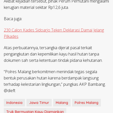
Akibat kejadian tersebut, pihak Perum Perhutani mengalami
kerugian material sekitar Rp12,6 juta.
Baca juga:
230 Calon Kades Sidoarjo Teken Deklarasi Damai Jelang
Pilkades
Atas perbuatannya, tersangka dijerat pasal terkait
pengangkutan dan kepemilikan kayu hasil hutan tanpa
dokumen sah serta ketentuan tindak pidana kehutanan.
“Polres Malang berkomitmen menindak tegas segala
bentuk perusakan hutan karena berdampak langsung
terhadap kelestarian lingkungan,” pungkas AKP Bambang.
@dieft
Indonesia
Jawa Timur
Malang
Polres Malang
Truk Bermuatan Kayu Diamankan