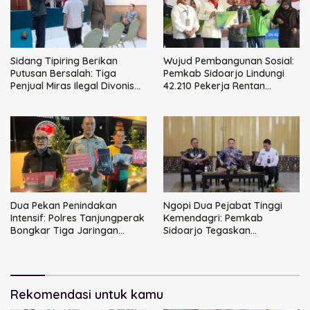
Sidang Tipiring Berikan
Wujud Pembangunan Sosial:
Putusan Bersalah: Tiga
Pemkab Sidoarjo Lindungi
Penjual Miras Ilegal Divonis
42.210 Pekerja Rentan
Denda, Barang Bukti Siap
dengan BPJS
Dimusnahkan
Ketenagakerjaan
Dua Pekan Penindakan
Ngopi Dua Pejabat Tinggi
Intensif: Polres Tanjungperak
Kemendagri: Pemkab
Bongkar Tiga Jaringan
Sidoarjo Tegaskan
Narkoba
Perbaikan Tata Kelola
Pemerintah Tak Bisa Ditunda
Rekomendasi untuk kamu