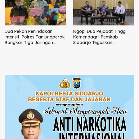
Dua Pekan Penindakan
Ngopi Dua Pejabat Tinggi
Intensif: Polres Tanjungperak
Kemendagri: Pemkab
Bongkar Tiga Jaringan
Sidoarjo Tegaskan
Narkoba
Perbaikan Tata Kelola
Pemerintah Tak Bisa Ditunda