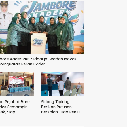
ore Kader PKK Sidoarjo: Wadah Inovasi
 Penguatan Peran Kader
t Pejabat Baru
Sidang Tipiring
des Semampir
Berikan Putusan
tik, Siap
Bersalah: Tiga Penjual
katkan Kualitas
Miras Ilegal Divonis
yanan Publik
Denda, Barang Bukti