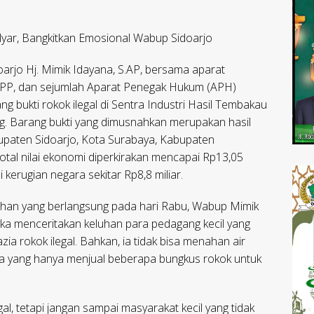
lyar, Bangkitkan Emosional Wabup Sidoarjo
oarjo Hj. Mimik Idayana, S.AP, bersama aparat
l PP, dan sejumlah Aparat Penegak Hukum (APH)
bukti rokok ilegal di Sentra Industri Hasil Tembakau
g. Barang bukti yang dimusnahkan merupakan hasil
bupaten Sidoarjo, Kota Surabaya, Kabupaten
tal nilai ekonomi diperkirakan mencapai Rp13,05
 kerugian negara sekitar Rp8,8 miliar.
an yang berlangsung pada hari Rabu, Wabup Mimik
a menceritakan keluhan para pedagang kecil yang
a rokok ilegal. Bahkan, ia tidak bisa menahan air
 yang hanya menjual beberapa bungkus rokok untuk
al, tetapi jangan sampai masyarakat kecil yang tidak