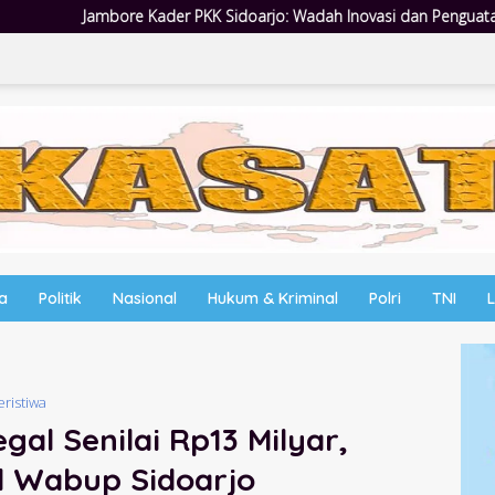
idoarjo: Wadah Inovasi dan Penguatan Peran Kader
Empat 
wa
Politik
Nasional
Hukum & Kriminal
Polri
TNI
eristiwa
al Senilai Rp13 Milyar,
l Wabup Sidoarjo