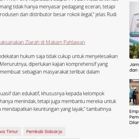
emang tidak hanya menyasar pedagang eceran, tetapi
dusen dan distributor besar rokok ilegal,” jelas Rudi.
 Laksanakan Ziarah di Makam Pahlawan
dekatan hukum saja tidak cukup untuk menyelesaikan
 Menurutnya, diperlukan kajian komprehensif yang
Jamb
dan
membuat sebagian masyarakat terlibat dalam
uasif dan edukatif, khususnya kepada kelompok
 hanya menindak, tetapi juga membantu mereka untuk
an mendapatkan keuntungan yang layak,” tambahnya.
Empa
Pem
Dilan
Ting
wa Timur
Pemkab Sidoarjo
Pela