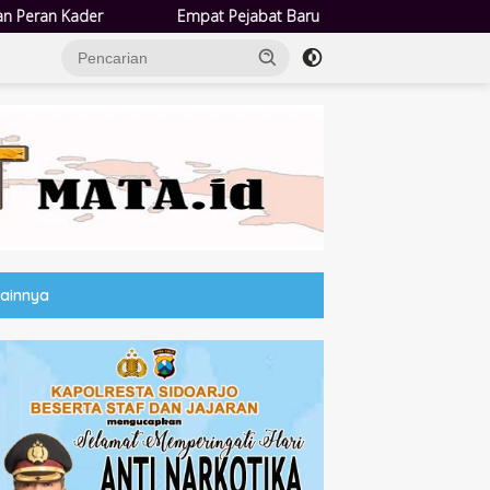
Pejabat Baru Pemdes Semampir Dilantik, Siap Tingkatkan Kualitas Pel
Lainnya