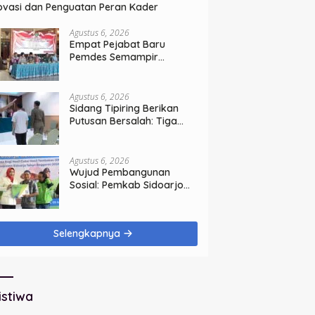
ovasi dan Penguatan Peran Kader
Agustus 6, 2026
Empat Pejabat Baru
Pemdes Semampir
Dilantik, Siap Tingkatkan
Kualitas Pelayanan Publik
Agustus 6, 2026
Sidang Tipiring Berikan
Putusan Bersalah: Tiga
Penjual Miras Ilegal Divonis
Denda, Barang Bukti Siap
Dimusnahkan
Agustus 6, 2026
Wujud Pembangunan
Sosial: Pemkab Sidoarjo
Lindungi 42.210 Pekerja
Rentan dengan BPJS
Ketenagakerjaan
Selengkapnya
istiwa