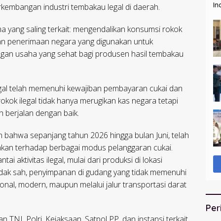
In
embangan industri tembakau legal di daerah.
ma yang saling terkait: mengendalikan konsumsi rokok
an penerimaan negara yang digunakan untuk
gan usaha yang sehat bagi produsen hasil tembakau
gal telah memenuhi kewajiban pembayaran cukai dan
okok ilegal tidak hanya merugikan kas negara tetapi
 berjalan dengan baik.
 bahwa sepanjang tahun 2026 hingga bulan Juni, telah
kan terhadap berbagai modus pelanggaran cukai.
 aktivitas ilegal, mulai dari produksi di lokasi
g tidak sah, penyimpanan di gudang yang tidak memenuhi
ional, modern, maupun melalui jalur transportasi darat
Per
n TNI, Polri, Kejaksaan, Satpol PP, dan instansi terkait