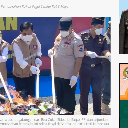
,
Pemusnahan Rokok Ilegal Senilai Rp13 Milyar
ersama aparat gabungan dari Bea Cukai Sidoarjo, Satpol PP, dan sejumlah
usnahan barang bukti rokok ilegal di Sentra Industri Hasil Tembakau