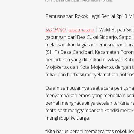
(SIHT) Desa Candipari, Kecamatan Porong.
Pemusnahan Rokok Ilegal Senilai Rp13 Mi
SIDOARJO
,
kasatmata.id
| Wakil Bupati Sid
gabungan dari Bea Cukai Sidoarjo, Satpo
melaksanakan kegiatan pemusnahan barang 
(SIHT) Desa Candipari, Kecamatan Poron
penindakan yang dilakukan di wilayah Ka
Mojokerto, dan Kota Mojokerto, dengan to
miliar dan berhasil menyelamatkan potensi
Dalam sambutannya saat acara pemusnah
menyampaikan emosi yang mendalam ketik
pernah menghadapinya setelah terkena razi
mata saat menggambarkan kondisi mereka
menghidupi keluarga.
“Kita harus berani memberantas rokok ileg