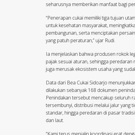
seharusnya memberikan manfaat bagi perk
“Penerapan cukai memiliki tiga tujuan uta
untuk kesehatan masyarakat, meningkatk
pembangunan, serta menciptakan persain
yang patuh peraturan,” ujar Rudi.
Ia menjelaskan bahwa produsen rokok le
pajak sesuai aturan, sehingga peredaran r
juga merusak ekosistem usaha yang sudah
Data dari Bea Cukai Sidoarjo menunjukkan
dilakukan sebanyak 168 dokumen peninda
Penindakan tersebut mencakup seluruh rantai
tersembunyi, distribusi melalui jalur yan
standar, hingga peredaran di pasar tradis
dan laut.
“Kami terus menjalin koordinasi erat denga