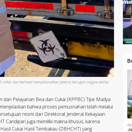
B
05 miliar dan berhasil menyelamatkan potensi kerugian negara sekitar
an dan Pelayanan Bea dan Cukai (KPPBC) Tipe Madya
, menjelaskan bahwa proses pemusnahan telah melalui
setujuan resmi dari Direktorat Jenderal Kekayaan
T Candipari juga memiliki makna khusus, karena
Ag
 Hasil Cukai Hasil Tembakau (DBHCHT) yang
Ja