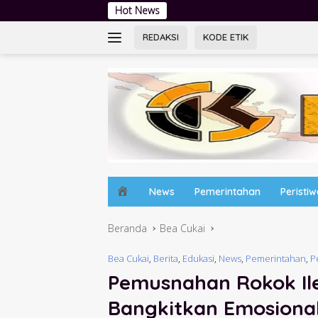
Langsung
Hot News
Jambore Kader PKK S
ke
konten
REDAKSI
KODE ETIK
H
News
Pemerintahan
Peristi
o
m
Beranda
Bea Cukai
e
Bea Cukai
,
Berita
,
Edukasi
,
News
,
Pemerintahan
,
P
Pemusnahan Rokok Ileg
Bangkitkan Emosiona