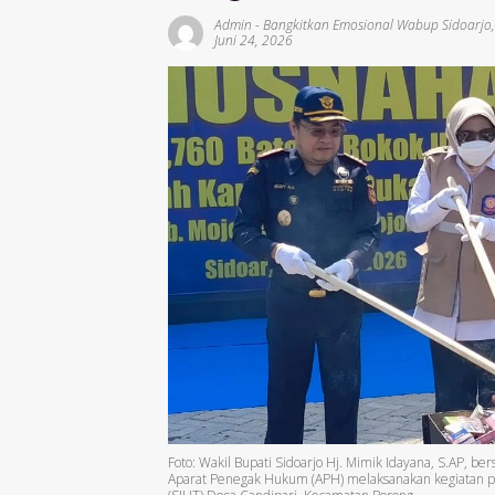
Admin
-
Bangkitkan Emosional Wabup Sidoarjo
Juni 24, 2026
Foto: Wakil Bupati Sidoarjo Hj. Mimik Idayana, S.AP, b
Aparat Penegak Hukum (APH) melaksanakan kegiatan pem