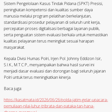
Sistem Pengelolaan Kasus Tindak Pidana (SPKT) Presisi,
peningkatan kompetensi dan kualitas sumber daya
manusia melalui program pelatihan berkelanjutan,
standardisasi prosedur pelayanan di seluruh unit kerja,
percepatan proses digitalisasi berbagai layanan publik,
serta penguatan sistem evaluasi berkala untuk memastikan
kualitas pelayanan terus meningkat sesuai harapan
masyarakat.
Kepala Divisi Humas Polri, Irjen Pol. Johnny Eddizon Isir,
S.I.K., M.T.C.P., menyampaikan bahwa hasil survei ini
menjadi dasar evaluasi dan dorongan bagi seluruh jajaran
Polri untuk terus meningkatkan kinerja.
Baca juga:
https://kasatmata.id/2026/06/26/polda-jatim-gelar-upacara-
pemuliaan-nilai-luhur-tribrata-dan-pataka-tan-hana-