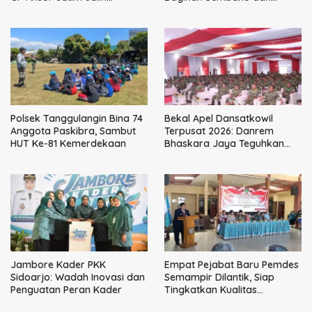
Kemitraan Strategis
Perkuat Ikatan Kamtibmas
Perpajakan
Polsek Tanggulangin Bina 74
Bekal Apel Dansatkowil
Anggota Paskibra, Sambut
Terpusat 2026: Danrem
HUT Ke-81 Kemerdekaan
Bhaskara Jaya Teguhkan
Kepemimpinan Humanis
Jambore Kader PKK
Empat Pejabat Baru Pemdes
Sidoarjo: Wadah Inovasi dan
Semampir Dilantik, Siap
Penguatan Peran Kader
Tingkatkan Kualitas
Pelayanan Publik