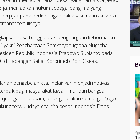
rakat ini menjadi amanah besar yang harus kita jawab
erja, menjadikan hukum sebagai panglima yang
a berpijak pada perlindungan hak asasi manusia serta
manat tertulisnya.
ungkapkan rasa bangga atas penghargaan kehormatan
n ini, yakni Penghargaan Samkaryanugraha Nugraha
residen Republik Indonesia Prabowo Subianto pada
 di Lapangan Satlat Korbrimob Polri Cikeas,
B
alanan pengabdian kita, melainkan menjadi motivasi
terbaik bagi masyarakat Jawa Timur dan bangsa
erjuangan ini padam, terus gelorakan semangat ‘Jogo
ukung terwujudnya cita-cita besar Indonesia Emas
Ag
Ti