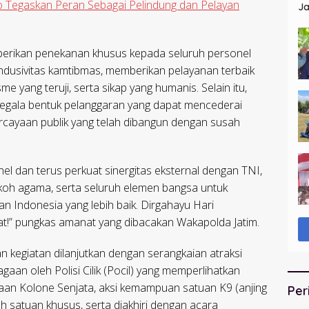
jo Tegaskan Peran Sebagai Pelindung dan Pelayan
Ja
St
erikan penekanan khusus kepada seluruh personel
ondusivitas kamtibmas, memberikan pelayanan terbaik
sme yang teruji, serta sikap yang humanis. Selain itu,
 segala bentuk pelanggaran yang dapat mencederai
rcayaan publik yang telah dibangun dengan susah
nel dan terus perkuat sinergitas eksternal dengan TNI,
koh agama, serta seluruh elemen bangsa untuk
Indonesia yang lebih baik. Dirgahayu Hari
at!” pungkas amanat yang dibacakan Wakapolda Jatim.
n kegiatan dilanjutkan dengan serangkaian atraksi
agaan oleh Polisi Cilik (Pocil) yang memperlihatkan
agaan Kolone Senjata, aksi kemampuan satuan K9 (anjing
Per
h satuan khusus, serta diakhiri dengan acara