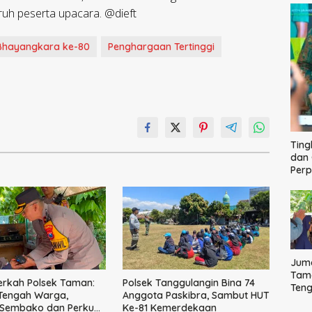
uruh peserta upacara. @dieft
Bhayangkara ke-80
Penghargaan Tertinggi
Ting
dan 
Per
Juma
Tama
erkah Polsek Taman:
Polsek Tanggulangin Bina 74
Ten
 Tengah Warga,
Anggota Paskibra, Sambut HUT
Bag
 Sembako dan Perkuat
Ke-81 Kemerdekaan