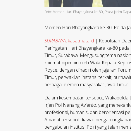
Foto: Momen Hari Bhayangkara ke-80, Polda Jatim Dapa
Momen Hari Bhayangkara ke-80, Polda Jat
SURABAYA
,
kasatmata.id
| Kepolisian Dae
Peringatan Hari Bhayangkara ke-80 pada
Timur, Surabaya. Mengusung tema nasiona
khidmat dipimpin oleh Wakil Kepala Kepol
Royce, dengan dihadiri oleh jajaran For
Timur, perwakilan instansi terkait, purna
berbagai elemen masyarakat Jawa Timur.
Dalam kesempatan tersebut, Wakapolda J
Irjen Pol Nanang Avianto, yang menekank
profesional, humanis, dan berorientasi p
Amanat tersebut diawali dengan ungkapa
pengabdian institusi Polri yang telah mema