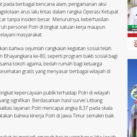
t pada berbagai bencana alam, pengamanan aksi
ngelolaan arus lalu lintas dalam rangka Operasi Ketupat
ar tanpa insiden besar. Menurutnya, keberhasilan
ruh personel Polri di tingkat satuan kerja maupun
elayani masyarakat.
ikan bahwa sejumlah rangkaian kegiatan sosial telah
i Bhayangkara ke-80, seperti program bakti sosial bagi
ersama tokoh agama, bedah rumah bagi keluarga
esehatan gratis yang menyasar berbagai wilayah di
ngkat kepercayaan publik terhadap Polri di wilayah
ng signifikan. Berdasarkan hasil survei Litbang
alitas layanan Polri mencapai angka 8,37 pada skala
akan bahwa kinerja Polri di Jawa Timur semakin baik