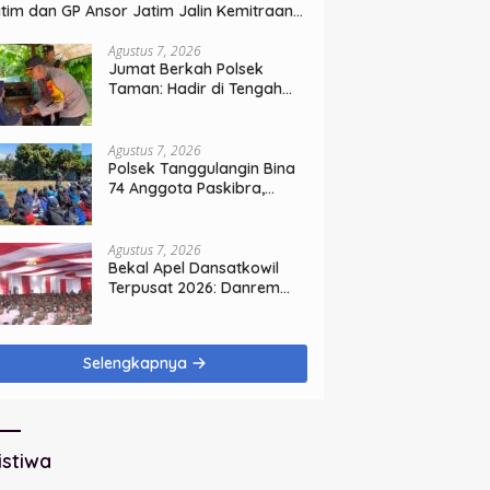
tim dan GP Ansor Jatim Jalin Kemitraan
rategis Perpajakan
Agustus 7, 2026
Jumat Berkah Polsek
Taman: Hadir di Tengah
Warga, Bagikan Sembako
dan Perkuat Ikatan
Kamtibmas
Agustus 7, 2026
Polsek Tanggulangin Bina
74 Anggota Paskibra,
Sambut HUT Ke-81
Kemerdekaan
Agustus 7, 2026
Bekal Apel Dansatkowil
Terpusat 2026: Danrem
Bhaskara Jaya Teguhkan
Kepemimpinan Humanis
Selengkapnya
istiwa