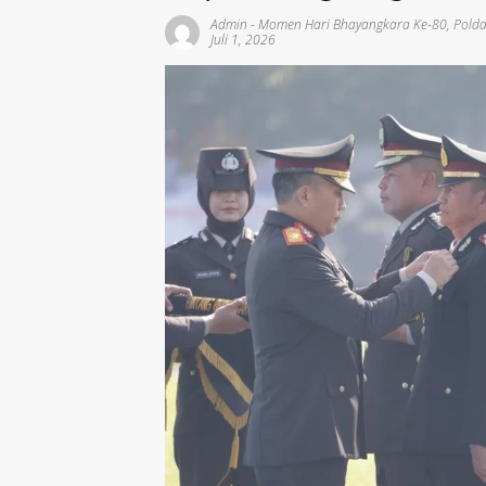
Admin
-
Momen Hari Bhayangkara Ke-80
,
Polda
Juli 1, 2026