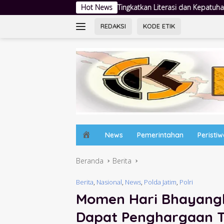
Langsung
Tingkatkan Literasi dan Kepatuhan, DJP Jatim dan GP Ansor Jat
Hot News
ke
konten
REDAKSI
KODE ETIK
H
News
Pemerintahan
Peristi
o
m
Beranda
Berita
e
Berita
,
Nasional
,
News
,
Polda Jatim
,
Polri
Momen Hari Bhayangk
Dapat Penghargaan Ter