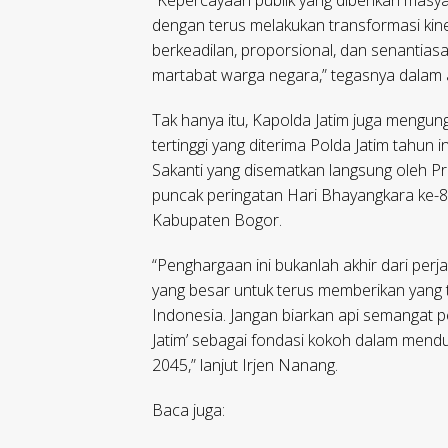
“Kepercayaan publik yang diberikan masya
dengan terus melakukan transformasi kin
berkeadilan, proporsional, dan senantias
martabat warga negara,” tegasnya dalam a
Tak hanya itu, Kapolda Jatim juga meng
tertinggi yang diterima Polda Jatim tahu
Sakanti yang disematkan langsung oleh P
puncak peringatan Hari Bhayangkara ke-80
Kabupaten Bogor.
“Penghargaan ini bukanlah akhir dari perj
yang besar untuk terus memberikan yang 
Indonesia. Jangan biarkan api semangat p
Jatim’ sebagai fondasi kokoh dalam mend
2045,” lanjut Irjen Nanang.
Baca juga: