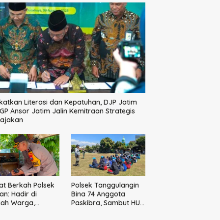
katkan Literasi dan Kepatuhan, DJP Jatim
GP Ansor Jatim Jalin Kemitraan Strategis
pajakan
t Berkah Polsek
Polsek Tanggulangin
n: Hadir di
Bina 74 Anggota
gah Warga,
Paskibra, Sambut HUT
ikan Sembako
Ke-81 Kemerdekaan