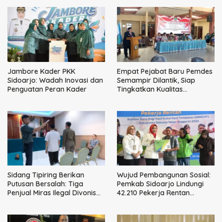
Jambore Kader PKK
Empat Pejabat Baru Pemdes
Sidoarjo: Wadah Inovasi dan
Semampir Dilantik, Siap
Penguatan Peran Kader
Tingkatkan Kualitas
Pelayanan Publik
Sidang Tipiring Berikan
Wujud Pembangunan Sosial:
Putusan Bersalah: Tiga
Pemkab Sidoarjo Lindungi
Penjual Miras Ilegal Divonis
42.210 Pekerja Rentan
Denda, Barang Bukti Siap
dengan BPJS
Dimusnahkan
Ketenagakerjaan