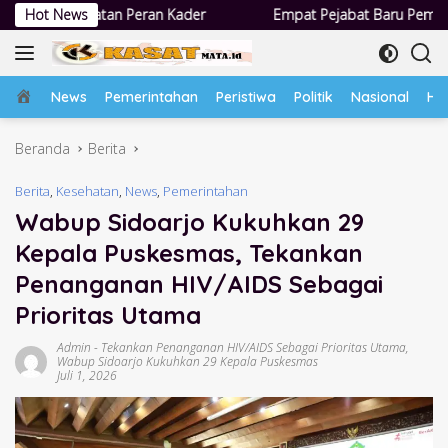
Langsung
ader
Hot News
Empat Pejabat Baru Pemdes Semampir Dilantik, Siap Tin
ke
konten
Home
News
Pemerintahan
Peristiwa
Politik
Nasional
Hu
Beranda
Berita
Berita
,
Kesehatan
,
News
,
Pemerintahan
Wabup Sidoarjo Kukuhkan 29
Kepala Puskesmas, Tekankan
Penanganan HIV/AIDS Sebagai
Prioritas Utama
Admin
-
Tekankan Penanganan HIV/AIDS Sebagai Prioritas Utama
,
Wabup Sidoarjo Kukuhkan 29 Kepala Puskesmas
Juli 1, 2026