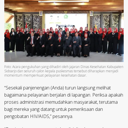
Foto: Acara pengukuhan yang dihadiri oleh jajaran Dinas Kesehatan Kabupaten
Sidoarjo dan seluruh calon kepala puskesmas tersebut diharapkan menjadi
momentum memperkuat pelayanan kesehatan dasar.
“Sesekali panjenengan (Anda) turun langsung melihat
bagaimana pelayanan berjalan di lapangan. Periksa apakah
proses administrasi memudahkan masyarakat, terutama
bagi mereka yang datang untuk pemeriksaan dan
pengobatan HIV/AIDS,” pesannya.