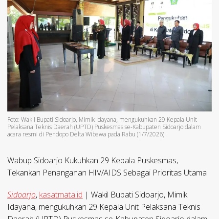
Foto: Wakil Bupati Sidoarjo, Mimik Idayana, mengukuhkan 29 Kepala Unit
Pelaksana Teknis Daerah (UPTD) Puskesmas se-Kabupaten Sidoarjo dalam
acara resmi di Pendopo Delta Wibawa pada Rabu (1/7/2026).
Wabup Sidoarjo Kukuhkan 29 Kepala Puskesmas,
Tekankan Penanganan HIV/AIDS Sebagai Prioritas Utama
Sidoarjo
,
kasatmata.id
| Wakil Bupati Sidoarjo, Mimik
Idayana, mengukuhkan 29 Kepala Unit Pelaksana Teknis