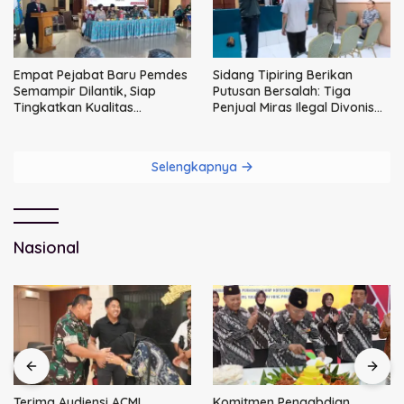
Empat Pejabat Baru Pemdes
Sidang Tipiring Berikan
Semampir Dilantik, Siap
Putusan Bersalah: Tiga
Tingkatkan Kualitas
Penjual Miras Ilegal Divonis
Pelayanan Publik
Denda, Barang Bukti Siap
Dimusnahkan
Selengkapnya
Nasional
Terima Audiensi ACMI
Komitmen Pengabdian