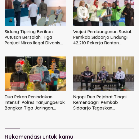
Sidang Tipiring Berikan
Wujud Pembangunan Sosial:
Putusan Bersalah: Tiga
Pemkab Sidoarjo Lindungi
Penjual Miras Ilegal Divonis
42.210 Pekerja Rentan
Denda, Barang Bukti Siap
dengan BPJS
Dimusnahkan
Ketenagakerjaan
Dua Pekan Penindakan
Ngopi Dua Pejabat Tinggi
Intensif: Polres Tanjungperak
Kemendagri: Pemkab
Bongkar Tiga Jaringan
Sidoarjo Tegaskan
Narkoba
Perbaikan Tata Kelola
Pemerintah Tak Bisa Ditunda
Rekomendasi untuk kamu