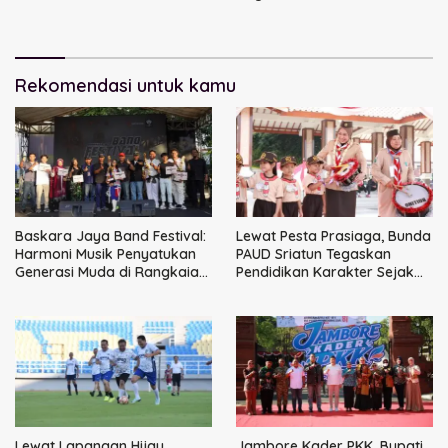
Kemitraan Strategis
Perkuat Ikatan Kamtibmas
Perpajakan
Rekomendasi untuk kamu
Baskara Jaya Band Festival:
Lewat Pesta Prasiaga, Bunda
Harmoni Musik Penyatukan
PAUD Sriatun Tegaskan
Generasi Muda di Rangkaian
Pendidikan Karakter Sejak
HUT ke-60 Korem Bhaskara
Dini Kunci Masa Depan Anak
Jaya
Lewat Lapangan Hijau,
Jambore Kader PKK, Bupati