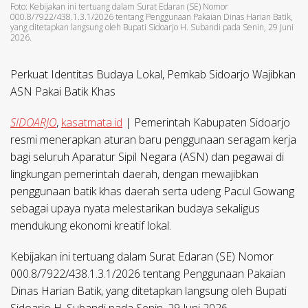
Foto: Kebijakan ini tertuang dalam Surat Edaran (SE) Nomor
000.8/7922/438.1.3.1/2026 tentang Penggunaan Pakaian Dinas Harian Batik,
yang ditetapkan langsung oleh Bupati Sidoarjo H. Subandi pada Senin, 29 Juni
2026.
Perkuat Identitas Budaya Lokal, Pemkab Sidoarjo Wajibkan
ASN Pakai Batik Khas
SIDOARJO
,
kasatmata.id
| Pemerintah Kabupaten Sidoarjo
resmi menerapkan aturan baru penggunaan seragam kerja
bagi seluruh Aparatur Sipil Negara (ASN) dan pegawai di
lingkungan pemerintah daerah, dengan mewajibkan
penggunaan batik khas daerah serta udeng Pacul Gowang
sebagai upaya nyata melestarikan budaya sekaligus
mendukung ekonomi kreatif lokal.
Kebijakan ini tertuang dalam Surat Edaran (SE) Nomor
000.8/7922/438.1.3.1/2026 tentang Penggunaan Pakaian
Dinas Harian Batik, yang ditetapkan langsung oleh Bupati