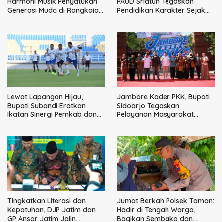
Harmoni Musik Penyatukan
PAUD Sriatun Tegaskan
Generasi Muda di Rangkaian
Pendidikan Karakter Sejak
HUT ke-60 Korem Bhaskara
Dini Kunci Masa Depan Anak
Jaya
Lewat Lapangan Hijau,
Jambore Kader PKK, Bupati
Bupati Subandi Eratkan
Sidoarjo Tegaskan
Ikatan Sinergi Pemkab dan
Pelayanan Masyarakat
DPRD Sidoarjo
Dimulai dari Keluarga
Tingkatkan Literasi dan
Jumat Berkah Polsek Taman:
Kepatuhan, DJP Jatim dan
Hadir di Tengah Warga,
GP Ansor Jatim Jalin
Bagikan Sembako dan