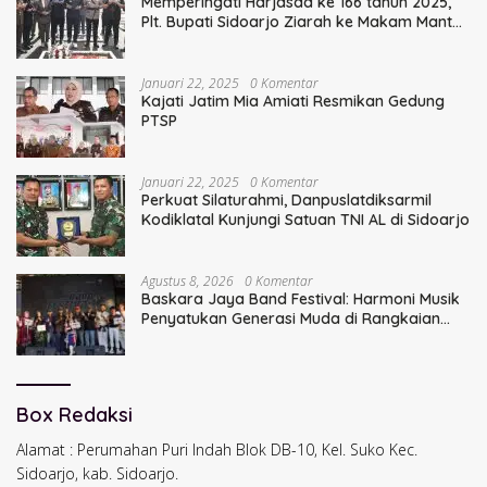
Memperingati Harjasda ke 166 tahun 2025,
Plt. Bupati Sidoarjo Ziarah ke Makam Mantan
Bupati Sidoarjo Terdahulu
Januari 22, 2025
0 Komentar
Kajati Jatim Mia Amiati Resmikan Gedung
PTSP
Januari 22, 2025
0 Komentar
Perkuat Silaturahmi, Danpuslatdiksarmil
Kodiklatal Kunjungi Satuan TNI AL di Sidoarjo
Agustus 8, 2026
0 Komentar
Baskara Jaya Band Festival: Harmoni Musik
Penyatukan Generasi Muda di Rangkaian
HUT ke-60 Korem Bhaskara Jaya
Box Redaksi
Alamat : Perumahan Puri Indah Blok DB-10, Kel. Suko Kec.
Sidoarjo, kab. Sidoarjo.