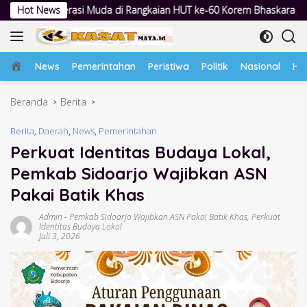
Langsung
uda di Rangkaian HUT ke-60 Korem Bhaskara Jaya
Hot News
Lewat Pes
ke
konten
Home
News
Pemerintahan
Peristiwa
Politik
Nasional
Hu
Beranda
Berita
Berita
,
Daerah
,
News
,
Pemerintahan
Perkuat Identitas Budaya Lokal,
Pemkab Sidoarjo Wajibkan ASN
Pakai Batik Khas
Admin
-
Pemkab Sidoarjo Wajibkan ASN Pakai Batik Khas
,
Perkuat
Identitas Budaya Lokal
Juli 3, 2026