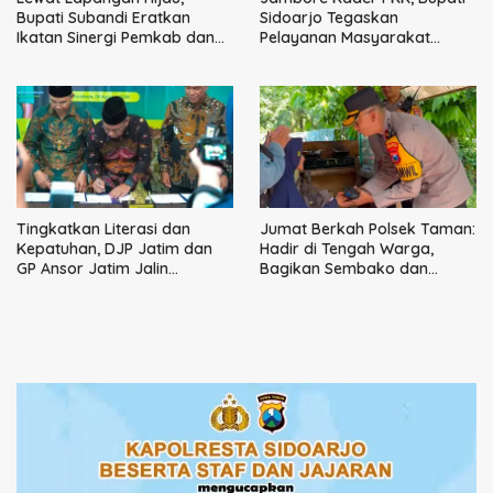
Bupati Subandi Eratkan
Sidoarjo Tegaskan
Ikatan Sinergi Pemkab dan
Pelayanan Masyarakat
DPRD Sidoarjo
Dimulai dari Keluarga
Tingkatkan Literasi dan
Jumat Berkah Polsek Taman:
Kepatuhan, DJP Jatim dan
Hadir di Tengah Warga,
GP Ansor Jatim Jalin
Bagikan Sembako dan
Kemitraan Strategis
Perkuat Ikatan Kamtibmas
Perpajakan