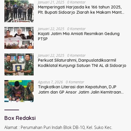
Januari 21, 2025
0 Komentar
Memperingati Harjasda ke 166 tahun 2025,
Plt. Bupati Sidoarjo Ziarah ke Makam Mantan
Bupati Sidoarjo Terdahulu
Januari 22, 2025
0 Komentar
Kajati Jatim Mia Amiati Resmikan Gedung
PTSP
Januari 22, 2025
0 Komentar
Perkuat Silaturahmi, Danpuslatdiksarmil
Kodiklatal Kunjungi Satuan TNI AL di Sidoarjo
Agustus 7, 2026
0 Komentar
Tingkatkan Literasi dan Kepatuhan, DJP
Jatim dan GP Ansor Jatim Jalin Kemitraan
Strategis Perpajakan
Box Redaksi
Alamat : Perumahan Puri Indah Blok DB-10, Kel. Suko Kec.