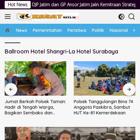
Langsung
P Jatim dan GP Ansor Jatim Jalin Kemitraan Strategis Perpajakan
Hot News
ke
konten
Home
News
Pemerintahan
Peristiwa
Politik
Nasional
Hu
Ballroom Hotel Shangri-La Hotel Surabaya
Jumat Berkah Polsek Taman:
Polsek Tanggulangin Bina 74
Hadir di Tengah Warga,
Anggota Paskibra, Sambut
Bagikan Sembako dan
HUT Ke-81 Kemerdekaan
Perkuat Ikatan Kamtibmas