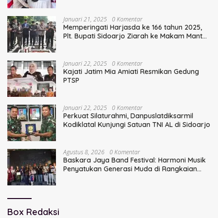
Serentak
Januari 21, 2025
0 Komentar
Memperingati Harjasda ke 166 tahun 2025,
Plt. Bupati Sidoarjo Ziarah ke Makam Mantan
Bupati Sidoarjo Terdahulu
Januari 22, 2025
0 Komentar
Kajati Jatim Mia Amiati Resmikan Gedung
PTSP
Januari 22, 2025
0 Komentar
Perkuat Silaturahmi, Danpuslatdiksarmil
Kodiklatal Kunjungi Satuan TNI AL di Sidoarjo
Agustus 8, 2026
0 Komentar
Baskara Jaya Band Festival: Harmoni Musik
Penyatukan Generasi Muda di Rangkaian
HUT ke-60 Korem Bhaskara Jaya
Box Redaksi