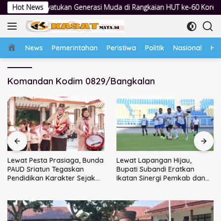
Langsung
ukan Generasi Muda di Rangkaian HUT ke-60 Korem Bhaskara Jaya
Hot News
ke
konten
Home
News
Pemerintahan
Peristiwa
Politik
Nasional
Hu
Komandan Kodim 0829/Bangkalan
Lewat Pesta Prasiaga, Bunda
Lewat Lapangan Hijau,
PAUD Sriatun Tegaskan
Bupati Subandi Eratkan
Pendidikan Karakter Sejak
Ikatan Sinergi Pemkab dan
Dini Kunci Masa Depan Anak
DPRD Sidoarjo