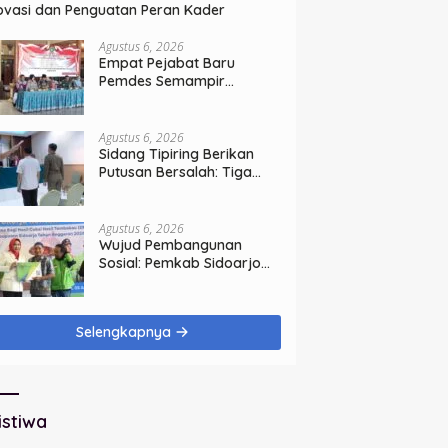
ovasi dan Penguatan Peran Kader
Agustus 6, 2026
Empat Pejabat Baru
Pemdes Semampir
Dilantik, Siap Tingkatkan
Kualitas Pelayanan Publik
Agustus 6, 2026
Sidang Tipiring Berikan
Putusan Bersalah: Tiga
Penjual Miras Ilegal Divonis
Denda, Barang Bukti Siap
Dimusnahkan
Agustus 6, 2026
Wujud Pembangunan
Sosial: Pemkab Sidoarjo
Lindungi 42.210 Pekerja
Rentan dengan BPJS
Ketenagakerjaan
Selengkapnya
istiwa