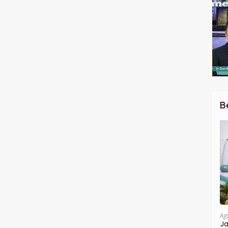
B
Ag
Ja