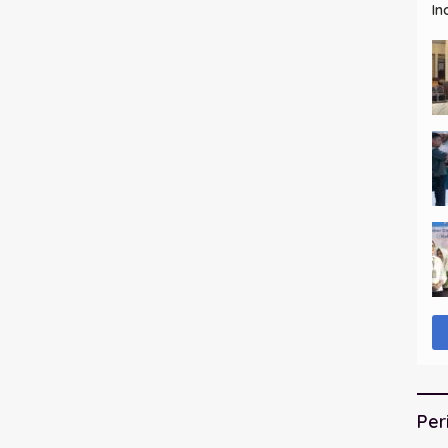
In
Per