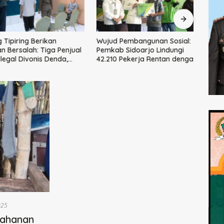
ipiring Berikan
Wujud Pembangunan Sosial:
Dua P
Bersalah: Tiga Penjual
Pemkab Sidoarjo Lindungi
Polr
gal Divonis Denda,
42.210 Pekerja Rentan dengan
Tiga
ukti Siap
BPJS Ketenagakerjaan
hkan
025
tahanan