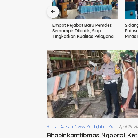
Empat Pejabat Baru Pemdes
Sidang T
er PKK Sidoarjo:
Semampir Dilantik, Siap
Putusan 
si dan Penguatan
Tingkatkan Kualitas Pelayanan
Miras Ile
r
Publik
Barang B
Dimusna
Berita
,
Daerah
,
News
,
Polda Jatim
,
Polri
April 29, 2
Bhabinkamtibmas Ngobrol Ke