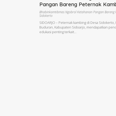
Pangan Bareng Peternak Kam
Sidokerto
Bhabinkamtibmas Ngobrol Ketahanan Pangan Bareng 
Sidokerto
SIDOARJO – Peternak kambing di Desa Sidokerto,
Buduran, Kabupaten Sidoarjo, mendapatkan pen
edukasi penting terkait…