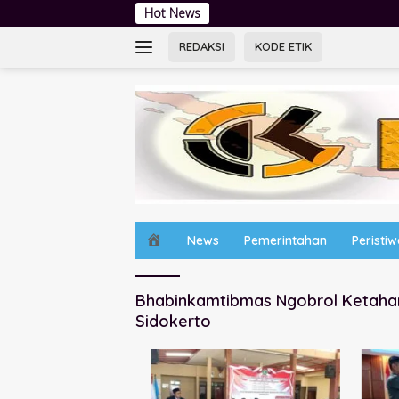
Langsung
Hot News
Jambore K
ke
konten
REDAKSI
KODE ETIK
H
News
Pemerintahan
Peristi
o
m
e
Bhabinkamtibmas Ngobrol Ketaha
Sidokerto