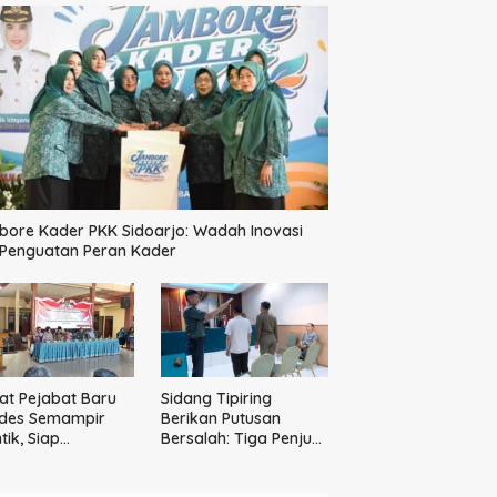
ore Kader PKK Sidoarjo: Wadah Inovasi
 Penguatan Peran Kader
t Pejabat Baru
Sidang Tipiring
des Semampir
Berikan Putusan
tik, Siap
Bersalah: Tiga Penjual
katkan Kualitas
Miras Ilegal Divonis
yanan Publik
Denda, Barang Bukti