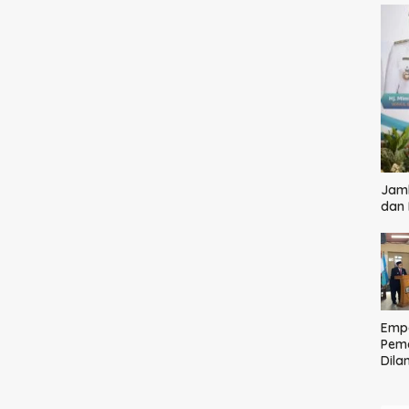
Jamb
dan
Empa
Pem
Dilan
Ting
Pela