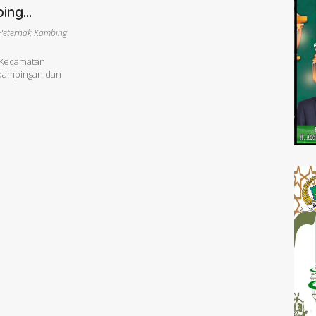
bing
Peternak Kambing
 Kecamatan
dampingan dan