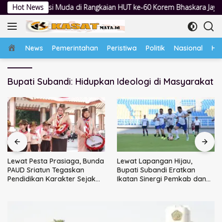
Langsung
asi Muda di Rangkaian HUT ke-60 Korem Bhaskara Jaya
Hot News
Lewat
ke
konten
Home
News
Pemerintahan
Peristiwa
Politik
Nasional
Hu
Bupati Subandi: Hidupkan Ideologi di Masyarakat
Lewat Pesta Prasiaga, Bunda
Lewat Lapangan Hijau,
PAUD Sriatun Tegaskan
Bupati Subandi Eratkan
Pendidikan Karakter Sejak
Ikatan Sinergi Pemkab dan
Dini Kunci Masa Depan Anak
DPRD Sidoarjo