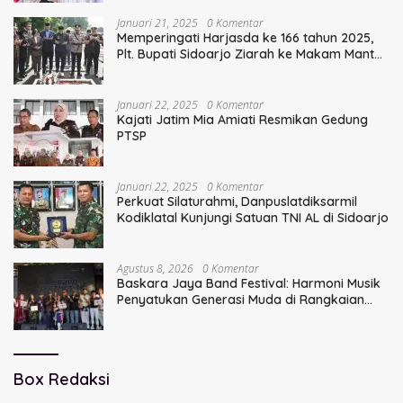
Januari 21, 2025
0 Komentar
Memperingati Harjasda ke 166 tahun 2025,
Plt. Bupati Sidoarjo Ziarah ke Makam Mantan
Bupati Sidoarjo Terdahulu
Januari 22, 2025
0 Komentar
Kajati Jatim Mia Amiati Resmikan Gedung
PTSP
Januari 22, 2025
0 Komentar
Perkuat Silaturahmi, Danpuslatdiksarmil
Kodiklatal Kunjungi Satuan TNI AL di Sidoarjo
Agustus 8, 2026
0 Komentar
Baskara Jaya Band Festival: Harmoni Musik
Penyatukan Generasi Muda di Rangkaian
HUT ke-60 Korem Bhaskara Jaya
Box Redaksi