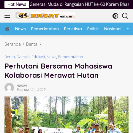
Langsung
i Muda di Rangkaian HUT ke-60 Korem Bhaskara Jaya
Hot News
Lewat P
ke
konten
Home
News
Pemerintahan
Peristiwa
Politik
Nasional
Hu
Beranda
Berita
Berita
,
Daerah
,
Edukasi
,
News
,
Pemerintahan
Perhutani Bersama Mahasiswa
Kolaborasi Merawat Hutan
Admin
Februari 24, 2025