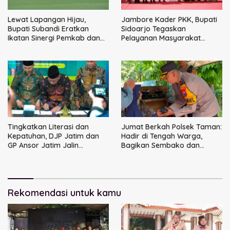
Lewat Lapangan Hijau,
Jambore Kader PKK, Bupati
Bupati Subandi Eratkan
Sidoarjo Tegaskan
Ikatan Sinergi Pemkab dan
Pelayanan Masyarakat
DPRD Sidoarjo
Dimulai dari Keluarga
Tingkatkan Literasi dan
Jumat Berkah Polsek Taman:
Kepatuhan, DJP Jatim dan
Hadir di Tengah Warga,
GP Ansor Jatim Jalin
Bagikan Sembako dan
Kemitraan Strategis
Perkuat Ikatan Kamtibmas
Perpajakan
Rekomendasi untuk kamu