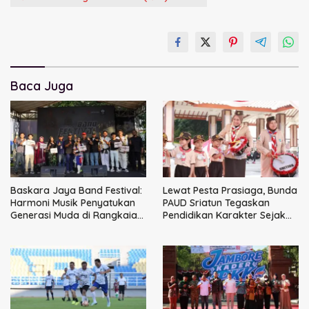
Baca Juga
Baskara Jaya Band Festival:
Lewat Pesta Prasiaga, Bunda
Harmoni Musik Penyatukan
PAUD Sriatun Tegaskan
Generasi Muda di Rangkaian
Pendidikan Karakter Sejak
HUT ke-60 Korem Bhaskara
Dini Kunci Masa Depan Anak
Jaya