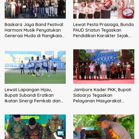
Baskara Jaya Band Festival:
Lewat Pesta Prasiaga, Bunda
Harmoni Musik Penyatukan
PAUD Sriatun Tegaskan
Generasi Muda di Rangkaian
Pendidikan Karakter Sejak
HUT ke-60 Korem Bhaskara
Dini Kunci Masa Depan Anak
Jaya
Lewat Lapangan Hijau,
Jambore Kader PKK, Bupati
Bupati Subandi Eratkan
Sidoarjo Tegaskan
Ikatan Sinergi Pemkab dan
Pelayanan Masyarakat
DPRD Sidoarjo
Dimulai dari Keluarga