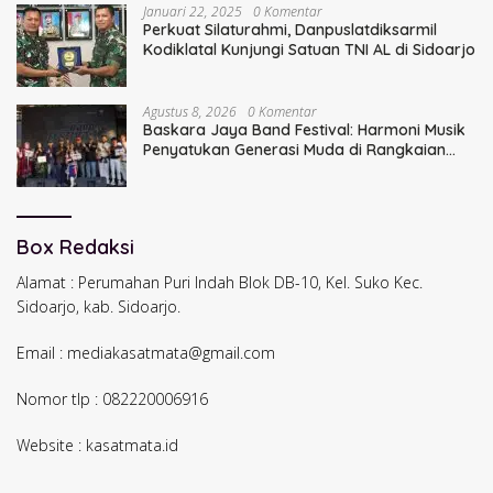
Januari 22, 2025
0 Komentar
Perkuat Silaturahmi, Danpuslatdiksarmil
Kodiklatal Kunjungi Satuan TNI AL di Sidoarjo
Agustus 8, 2026
0 Komentar
Baskara Jaya Band Festival: Harmoni Musik
Penyatukan Generasi Muda di Rangkaian
HUT ke-60 Korem Bhaskara Jaya
Box Redaksi
Alamat : Perumahan Puri Indah Blok DB-10, Kel. Suko Kec.
Sidoarjo, kab. Sidoarjo.
Email : mediakasatmata@gmail.com
Nomor tlp : 082220006916
Website : kasatmata.id