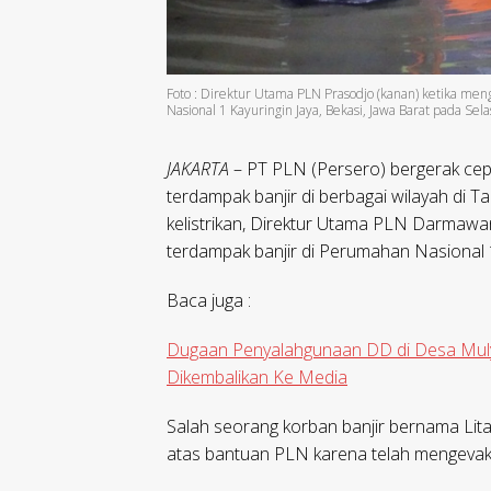
Foto : Direktur Utama PLN Prasodjo (kanan) ketika me
Nasional 1 Kayuringin Jaya, Bekasi, Jawa Barat pada Selas
JAKARTA
– PT PLN (Persero) bergerak ce
terdampak banjir di berbagai wilayah di 
kelistrikan, Direktur Utama PLN Darmawa
terdampak banjir di Perumahan Nasional 1 
Baca juga :
Dugaan Penyalahgunaan DD di Desa Muly
Dikembalikan Ke Media
Salah seorang korban banjir bernama Lit
atas bantuan PLN karena telah mengevak