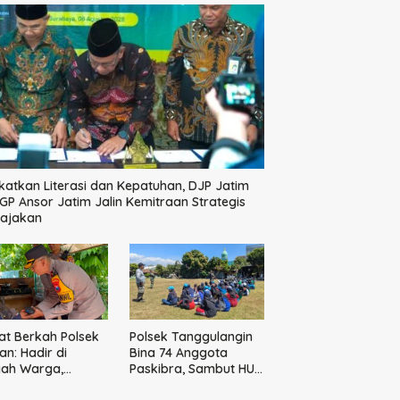
katkan Literasi dan Kepatuhan, DJP Jatim
GP Ansor Jatim Jalin Kemitraan Strategis
pajakan
t Berkah Polsek
Polsek Tanggulangin
n: Hadir di
Bina 74 Anggota
gah Warga,
Paskibra, Sambut HUT
ikan Sembako
Ke-81 Kemerdekaan