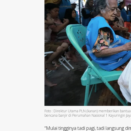
Foto : Direktur Utama PLN (kanan) memberikan bantuan
bencana banjir di Perumahan Nasional 1 Kayuringin Jaya,
“Mulai tingginya tadi pagi, tadi langsung