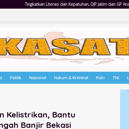
asi dan Kepatuhan, DJP Jatim dan GP Ansor Jatim Jalin Kemitraan Strat
wa
Politik
Nasional
Hukum & Kriminal
Polri
TNI
 Kelistrikan, Bantu
ngah Banjir Bekasi