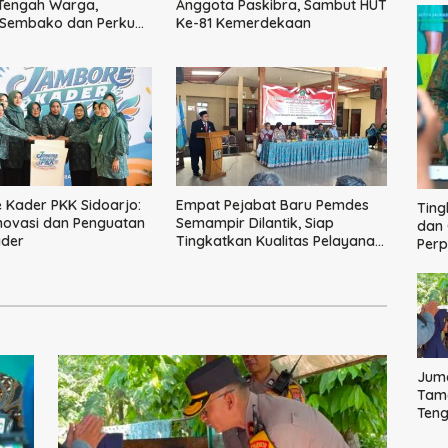
 Tengah Warga,
Anggota Paskibra, Sambut HUT
 Sembako dan Perkuat
Ke-81 Kemerdekaan
Kamtibmas
Kader PKK Sidoarjo:
Empat Pejabat Baru Pemdes
Ting
novasi dan Penguatan
Semampir Dilantik, Siap
dan 
ader
Tingkatkan Kualitas Pelayanan
Per
Publik
Juma
Tama
Ten
Bag