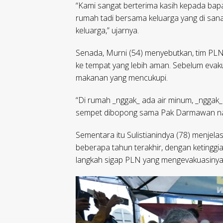
“Kami sangat berterima kasih kepada bap
rumah tadi bersama keluarga yang di san
keluarga,” ujarnya.​
Senada, Murni (54) menyebutkan, tim PL
ke tempat yang lebih aman. Sebelum evaku
makanan yang mencukupi.
“Di rumah _nggak_ ada air minum, _nggak_
sempet dibopong sama Pak Darmawan nai
Sementara itu Sulistianindya (78) menjela
beberapa tahun terakhir, dengan ketinggi
langkah sigap PLN yang mengevakuasinya s