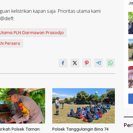
Ja
St
an kelistrikan kapan saja. Prioritas utama kami
 @dieft
r Utama PLN Darmawan Prasodjo
LN Persero
Per
erkah Polsek Taman:
Polsek Tanggulangin Bina 74