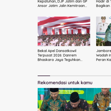
Kepatuhan, DJP Jatim dan GP
Hadir di
Ansor Jatim Jalin Kemitraan
Bagikan
Strategis Perpajakan
Ikatan 
Bekal Apel Dansatkowil
Jambore 
Terpusat 2026: Danrem
Wadah I
Bhaskara Jaya Teguhkan
Peran K
Kepemimpinan Humanis
Rekomendasi untuk kamu