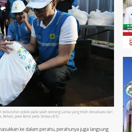
 kebutuhan pokok pada salah seorang Lansia yang telah dievakuasi dari
 Bekasi, Jawa Barat pada Selasa (4/3).
 dimasukkan ke dalam perahu, perahunya juga langsung