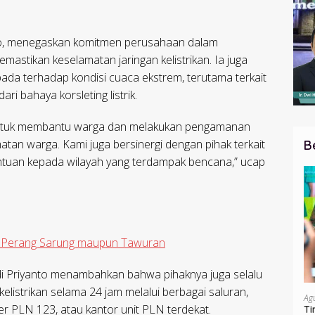
o, menegaskan komitmen perusahaan dalam
stikan keselamatan jaringan kelistrikan. Ia juga
da terhadap kondisi cuaca ekstrem, terutama terkait
ri bahaya korsleting listrik.
a untuk membantu warga dan melakukan pengamanan
matan warga. Kami juga bersinergi dengan pihak terkait
B
tuan kepada wilayah yang terdampak bencana,” ucap
at Perang Sarung maupun Tawuran
 Adi Priyanto menambahkan bahwa pihaknya juga selalu
listrikan selama 24 jam melalui berbagai saluran,
Ag
er PLN 123, atau kantor unit PLN terdekat.
Ti