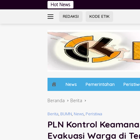
Langsung
Hot News
Tingkatkan Liter
ke
konten
REDAKSI
KODE ETIK
H
News
Pemerintahan
Peristi
o
m
Beranda
Berita
e
Berita
,
BUMN
,
News
,
Peristiwa
PLN Kontrol Keamanan
Evakuasi Warga di Te