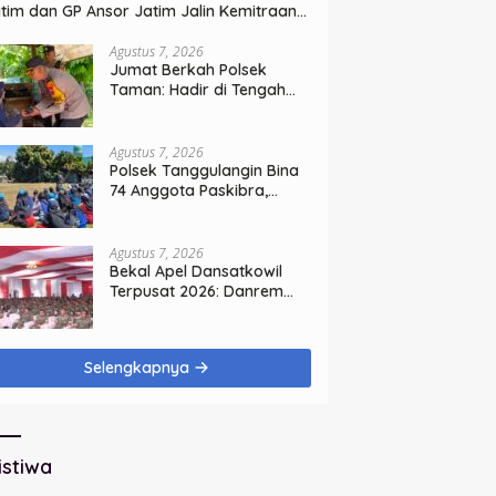
tim dan GP Ansor Jatim Jalin Kemitraan
rategis Perpajakan
Agustus 7, 2026
Jumat Berkah Polsek
Taman: Hadir di Tengah
Warga, Bagikan Sembako
dan Perkuat Ikatan
Kamtibmas
Agustus 7, 2026
Polsek Tanggulangin Bina
74 Anggota Paskibra,
Sambut HUT Ke-81
Kemerdekaan
Agustus 7, 2026
Bekal Apel Dansatkowil
Terpusat 2026: Danrem
Bhaskara Jaya Teguhkan
Kepemimpinan Humanis
Selengkapnya
istiwa