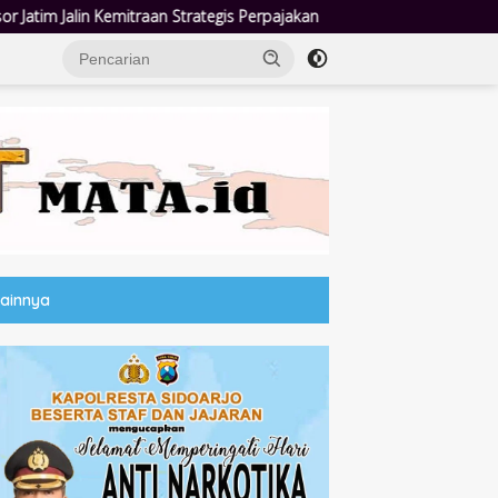
egis Perpajakan
Jumat Berkah Polsek Taman: Hadir di Tenga
Lainnya