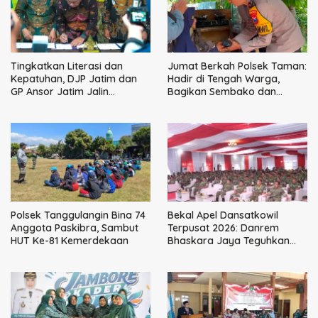
Tingkatkan Literasi dan
Jumat Berkah Polsek Taman:
Kepatuhan, DJP Jatim dan
Hadir di Tengah Warga,
GP Ansor Jatim Jalin
Bagikan Sembako dan
Kemitraan Strategis
Perkuat Ikatan Kamtibmas
Perpajakan
Polsek Tanggulangin Bina 74
Bekal Apel Dansatkowil
Anggota Paskibra, Sambut
Terpusat 2026: Danrem
HUT Ke-81 Kemerdekaan
Bhaskara Jaya Teguhkan
Kepemimpinan Humanis