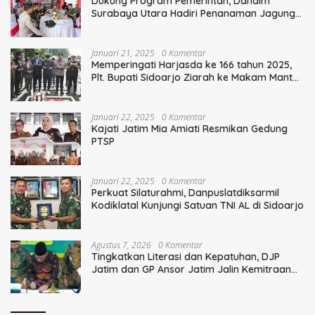
Dukung Program Pemerintah, Dandim
Surabaya Utara Hadiri Penanaman Jagung
Serentak
Januari 21, 2025
0 Komentar
Memperingati Harjasda ke 166 tahun 2025,
Plt. Bupati Sidoarjo Ziarah ke Makam Mantan
Bupati Sidoarjo Terdahulu
Januari 22, 2025
0 Komentar
Kajati Jatim Mia Amiati Resmikan Gedung
PTSP
Januari 22, 2025
0 Komentar
Perkuat Silaturahmi, Danpuslatdiksarmil
Kodiklatal Kunjungi Satuan TNI AL di Sidoarjo
Agustus 7, 2026
0 Komentar
Tingkatkan Literasi dan Kepatuhan, DJP
Jatim dan GP Ansor Jatim Jalin Kemitraan
Strategis Perpajakan