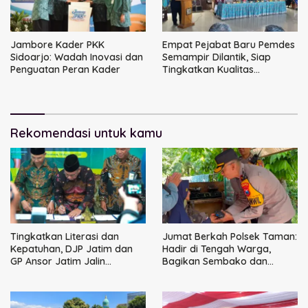
Jambore Kader PKK
Empat Pejabat Baru Pemdes
Sidoarjo: Wadah Inovasi dan
Semampir Dilantik, Siap
Penguatan Peran Kader
Tingkatkan Kualitas
Pelayanan Publik
Rekomendasi untuk kamu
Tingkatkan Literasi dan
Jumat Berkah Polsek Taman:
Kepatuhan, DJP Jatim dan
Hadir di Tengah Warga,
GP Ansor Jatim Jalin
Bagikan Sembako dan
Kemitraan Strategis
Perkuat Ikatan Kamtibmas
Perpajakan