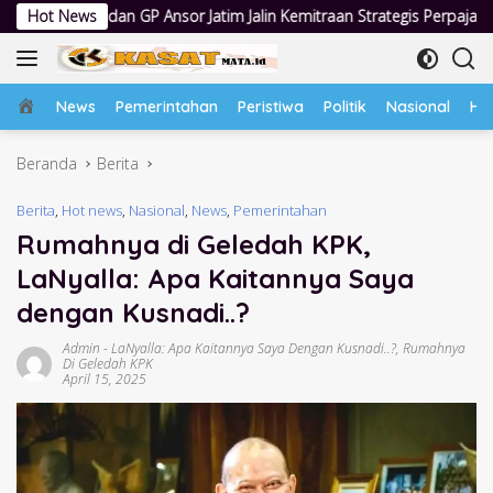
Langsung
 GP Ansor Jatim Jalin Kemitraan Strategis Perpajakan
Hot News
Jumat 
ke
konten
Home
News
Pemerintahan
Peristiwa
Politik
Nasional
Hu
Beranda
Berita
Berita
,
Hot news
,
Nasional
,
News
,
Pemerintahan
Rumahnya di Geledah KPK,
LaNyalla: Apa Kaitannya Saya
dengan Kusnadi..?
Admin
-
LaNyalla: Apa Kaitannya Saya Dengan Kusnadi..?
,
Rumahnya
Di Geledah KPK
April 15, 2025