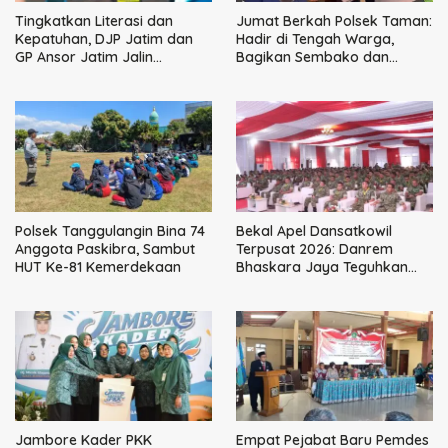
Tingkatkan Literasi dan
Jumat Berkah Polsek Taman:
Kepatuhan, DJP Jatim dan
Hadir di Tengah Warga,
GP Ansor Jatim Jalin
Bagikan Sembako dan
Kemitraan Strategis
Perkuat Ikatan Kamtibmas
Perpajakan
Polsek Tanggulangin Bina 74
Bekal Apel Dansatkowil
Anggota Paskibra, Sambut
Terpusat 2026: Danrem
HUT Ke-81 Kemerdekaan
Bhaskara Jaya Teguhkan
Kepemimpinan Humanis
Jambore Kader PKK
Empat Pejabat Baru Pemdes