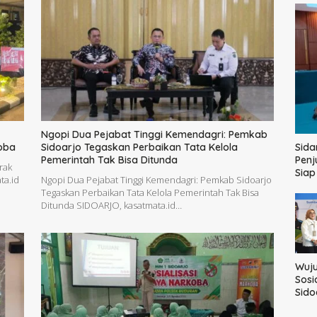
Ngopi Dua Pejabat Tinggi Kemendagri: Pemkab
Sida
oba
Sidoarjo Tegaskan Perbaikan Tata Kelola
Penj
Pemerintah Tak Bisa Ditunda
rak
Sia
ta.id
Ngopi Dua Pejabat Tinggi Kemendagri: Pemkab Sidoarjo
Tegaskan Perbaikan Tata Kelola Pemerintah Tak Bisa
Ditunda SIDOARJO, kasatmata.id…
Wuj
Sosi
Sido
42.2