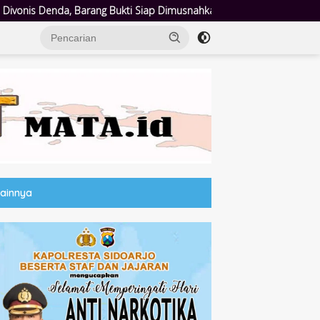
p Dimusnahkan
Wujud Pembangunan Sosial: Pemkab Sidoarjo L
Lainnya