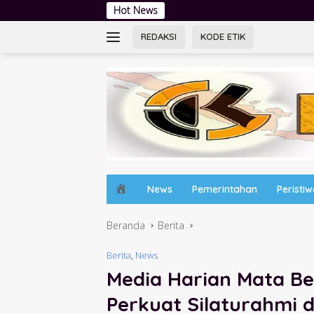
Langsung
Hot News
Sidang Tipiring Berikan Putusa
ke
konten
REDAKSI
KODE ETIK
H
News
Pemerintahan
Peristi
o
m
Beranda
Berita
e
Berita
,
News
Media Harian Mata Ber
Perkuat Silaturahmi d