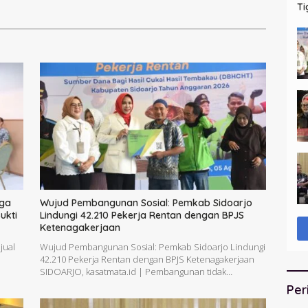
Ti
Ba
iga
Wujud Pembangunan Sosial: Pemkab Sidoarjo
ukti
Lindungi 42.210 Pekerja Rentan dengan BPJS
Ketenagakerjaan
jual
Wujud Pembangunan Sosial: Pemkab Sidoarjo Lindungi
42.210 Pekerja Rentan dengan BPJS Ketenagakerjaan
SIDOARJO, kasatmata.id | Pembangunan tidak…
Per