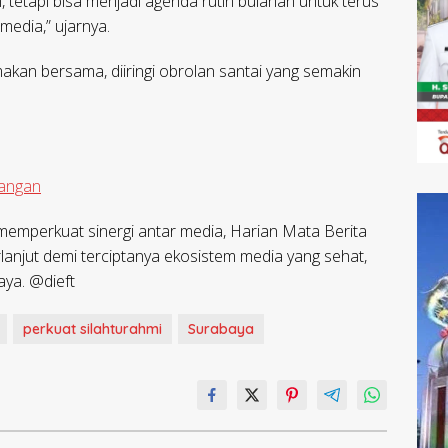
an, tetapi bisa menjadi agenda rutin bulanan untuk terus
media,” ujarnya.
kan bersama, diiringi obrolan santai yang semakin
Pangan
emperkuat sinergi antar media, Harian Mata Berita
lanjut demi terciptanya ekosistem media yang sehat,
aya. @dieft
perkuat silahturahmi
Surabaya