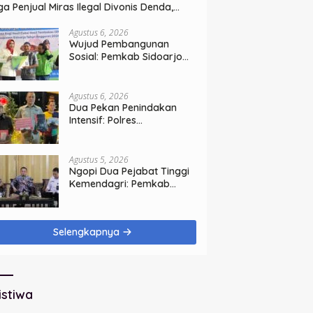
ga Penjual Miras Ilegal Divonis Denda,
rang Bukti Siap Dimusnahkan
Agustus 6, 2026
Wujud Pembangunan
Sosial: Pemkab Sidoarjo
Lindungi 42.210 Pekerja
Rentan dengan BPJS
Ketenagakerjaan
Agustus 6, 2026
Dua Pekan Penindakan
Intensif: Polres
Tanjungperak Bongkar
Tiga Jaringan Narkoba
Agustus 5, 2026
Ngopi Dua Pejabat Tinggi
Kemendagri: Pemkab
Sidoarjo Tegaskan
Perbaikan Tata Kelola
Pemerintah Tak Bisa
Selengkapnya
Ditunda
istiwa