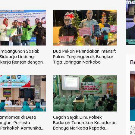
embangunan Sosial:
Dua Pekan Penindakan Intensif:
idoarjo Lindungi
Polres Tanjungperak Bongkar
B
ekerja Rentan dengan
Tiga Jaringan Narkoba
tenagakerjaan
amtibmas di Desa
Cegah Sejak Dini, Polsek
ngan: Polresta
Buduran Tanamkan Kesadaran
Ag
 Perkokoh Komunikasi,
Bahaya Narkoba kepada
Si
 Keamanan
Pelajar MI 1 Sidoarjo