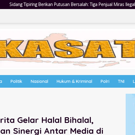
n Bersalah: Tiga Penjual Miras Ilegal Divonis Denda, Barang Bukti Sia
wa
Politik
Nasional
Hukum & Kriminal
Polri
TNI
ita Gelar Halal Bihalal,
an Sinergi Antar Media di