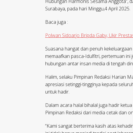
Hubungan Harmonis Sesama Anggota”, dan 
Surabaya, pada hari Minggu,4 April 2025.
Baca juga :
Polwan Sidoarjo Bripda Gaby, Ukir Prestas
Suasana hangat dan penuh kekeluargaan te
memaafkan pasca-Idulfitri, pertemuan in
hubungan antar insan media di tengah din
Halim, selaku Pimpinan Redaksi Harian 
apresiasi setinggi-tingginya kepada selu
untuk hadir.
Dalam acara halal bihalal juga hadir k
Pimpinan Redaksi dari media cetak dan on
“Kami sangat berterima kasih atas kehad