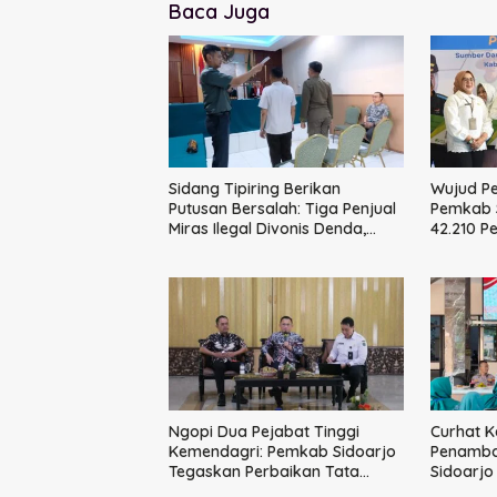
Baca Juga
Sidang Tipiring Berikan
Wujud P
Putusan Bersalah: Tiga Penjual
Pemkab S
Miras Ilegal Divonis Denda,
42.210 P
Barang Bukti Siap
BPJS Ke
Dimusnahkan
Ngopi Dua Pejabat Tinggi
Curhat K
Kemendagri: Pemkab Sidoarjo
Penamba
Tegaskan Perbaikan Tata
Sidoarjo
Kelola Pemerintah Tak Bisa
Bangun