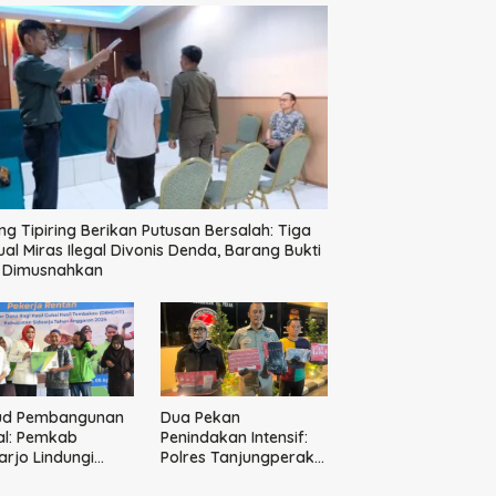
ng Tipiring Berikan Putusan Bersalah: Tiga
ual Miras Ilegal Divonis Denda, Barang Bukti
p Dimusnahkan
ud Pembangunan
Dua Pekan
al: Pemkab
Penindakan Intensif:
arjo Lindungi
Polres Tanjungperak
10 Pekerja Rentan
Bongkar Tiga