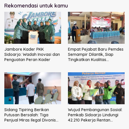
Rekomendasi untuk kamu
Jambore Kader PKK
Empat Pejabat Baru Pemdes
Sidoarjo: Wadah Inovasi dan
Semampir Dilantik, Siap
Penguatan Peran Kader
Tingkatkan Kualitas
Pelayanan Publik
Sidang Tipiring Berikan
Wujud Pembangunan Sosial:
Putusan Bersalah: Tiga
Pemkab Sidoarjo Lindungi
Penjual Miras Ilegal Divonis
42.210 Pekerja Rentan
Denda, Barang Bukti Siap
dengan BPJS