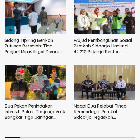
Sidang Tipiring Berikan
Wujud Pembangunan Sosial:
Putusan Bersalah: Tiga
Pemkab Sidoarjo Lindungi
Penjual Miras Ilegal Divonis
42.210 Pekerja Rentan
Denda, Barang Bukti Siap
dengan BPJS
Dimusnahkan
Ketenagakerjaan
Dua Pekan Penindakan
Ngopi Dua Pejabat Tinggi
Intensif: Polres Tanjungperak
Kemendagri: Pemkab
Bongkar Tiga Jaringan
Sidoarjo Tegaskan
Narkoba
Perbaikan Tata Kelola
Pemerintah Tak Bisa Ditunda