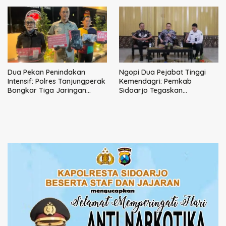
Dimusnahkan
Ketenagakerjaan
Dua Pekan Penindakan
Ngopi Dua Pejabat Tinggi
Intensif: Polres Tanjungperak
Kemendagri: Pemkab
Bongkar Tiga Jaringan
Sidoarjo Tegaskan
Narkoba
Perbaikan Tata Kelola
Pemerintah Tak Bisa Ditunda