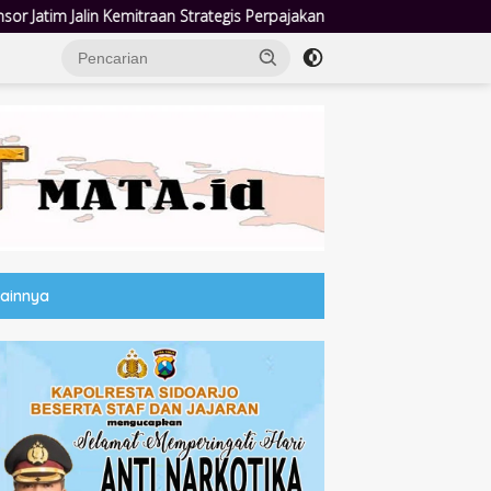
egis Perpajakan
Jumat Berkah Polsek Taman: Hadir di Tenga
Lainnya