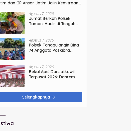
tim dan GP Ansor Jatim Jalin Kemitraan
rategis Perpajakan
Agustus 7, 2026
Jumat Berkah Polsek
Taman: Hadir di Tengah
Warga, Bagikan Sembako
dan Perkuat Ikatan
Kamtibmas
Agustus 7, 2026
Polsek Tanggulangin Bina
74 Anggota Paskibra,
Sambut HUT Ke-81
Kemerdekaan
Agustus 7, 2026
Bekal Apel Dansatkowil
Terpusat 2026: Danrem
Bhaskara Jaya Teguhkan
Kepemimpinan Humanis
Selengkapnya
istiwa