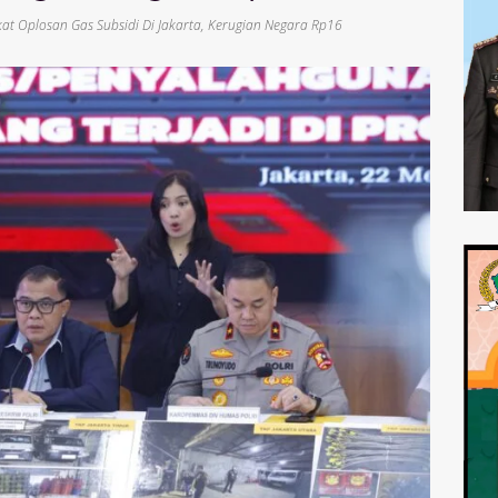
kat Oplosan Gas Subsidi Di Jakarta
,
Kerugian Negara Rp16