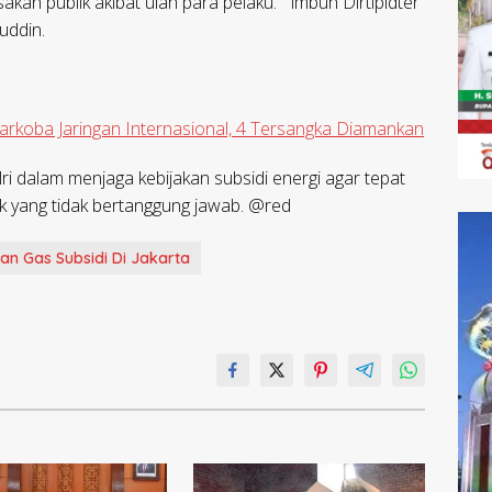
kan publik akibat ulah para pelaku. “ imbuh Dirtipidter
uddin.
arkoba Jaringan Internasional, 4 Tersangka Diamankan
ri dalam menjaga kebijakan subsidi energi agar tepat
k yang tidak bertanggung jawab. @red
an Gas Subsidi Di Jakarta