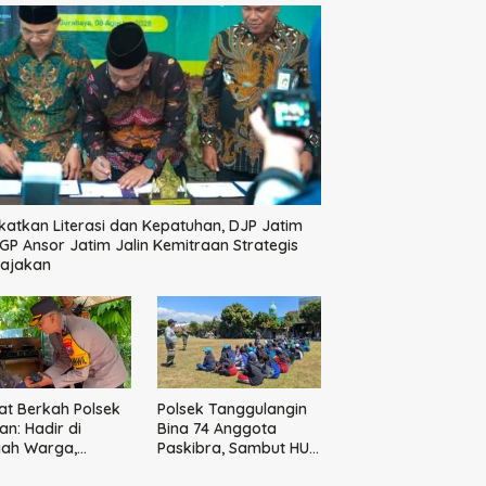
katkan Literasi dan Kepatuhan, DJP Jatim
GP Ansor Jatim Jalin Kemitraan Strategis
pajakan
t Berkah Polsek
Polsek Tanggulangin
n: Hadir di
Bina 74 Anggota
gah Warga,
Paskibra, Sambut HUT
ikan Sembako
Ke-81 Kemerdekaan