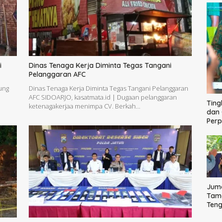
i
Dinas Tenaga Kerja Diminta Tegas Tangani
Pelanggaran AFC
ung
Dinas Tenaga Kerja Diminta Tegas Tangani Pelanggaran
AFC SIDOARJO, kasatmata.id | Dugaan pelanggaran
Ting
ketenagakerjaa menimpa CV. Berkah…
dan 
Per
Juma
Tama
Ten
Bag