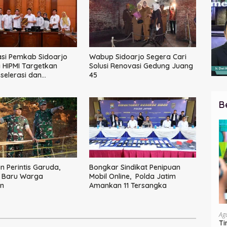
si Pemkab Sidoarjo
Wabup Sidoarjo Segera Cari
HIPMI Targetkan
Solusi Renovasi Gedung Juang
elerasi dan
45
asi Rantai Industri
B
 Perintis Garuda,
Bongkar Sindikat Penipuan
 Baru Warga
Mobil Online, Polda Jatim
n
Amankan 11 Tersangka
Ag
Ti