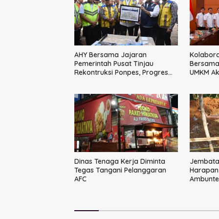
AHY Bersama Jajaran
Kolabora
Pemerintah Pusat Tinjau
Bersama 
Rekontruksi Ponpes, Progres
UMKM Aks
Capai 50 Persen
Terintegr
Besar
Dinas Tenaga Kerja Diminta
Jembatan
Tegas Tangani Pelanggaran
Harapan
AFC
Ambunte