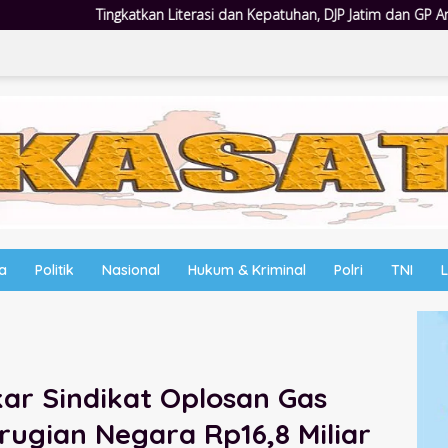
asi dan Kepatuhan, DJP Jatim dan GP Ansor Jatim Jalin Kemitraan Strat
wa
Politik
Nasional
Hukum & Kriminal
Polri
TNI
kar Sindikat Oplosan Gas
erugian Negara Rp16,8 Miliar