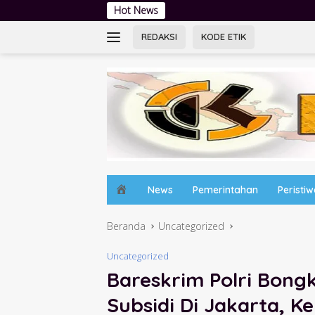
Langsung
Hot News
Tingkatkan Liter
ke
konten
REDAKSI
KODE ETIK
H
News
Pemerintahan
Peristi
o
m
Beranda
Uncategorized
e
Uncategorized
Bareskrim Polri Bong
Subsidi Di Jakarta, K