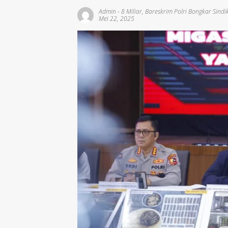
Admin
-
8 Miliar
,
Bareskrim Polri Bongkar Sindi
Mei 22, 2025