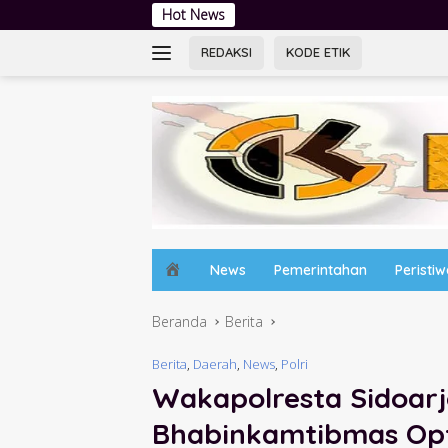
Langsung
Hot News
Tingkatkan Lit
ke
konten
REDAKSI
KODE ETIK
H
News
Pemerintahan
Peristi
o
m
Beranda
Berita
e
Berita
,
Daerah
,
News
,
Polri
Wakapolresta Sidoarj
Bhabinkamtibmas Opt