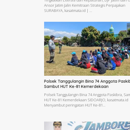
Tingkatkan Literasi dan Kepatuhan, DJP Jatim dan 
Ansor Jatim Jalin Kemitraan Strategis Perpajakan
SURABAYA, kasatmata.id | …
Polsek Tanggulangin Bina 74 Anggota Paski
Sambut HUT Ke-81 Kemerdekaan
Polsek Tanggulangin Bina 74 Anggota Paskibra, Sa
HUT Ke-81 Kemerdekaan SIDOARJO, kasatmata.id 
Menyambut peringatan HUT Ke-81…