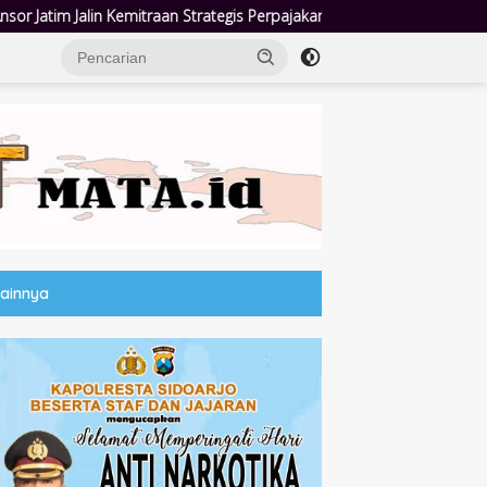
ategis Perpajakan
Jumat Berkah Polsek Taman: Hadir di Ten
Lainnya