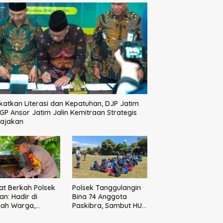
katkan Literasi dan Kepatuhan, DJP Jatim
GP Ansor Jatim Jalin Kemitraan Strategis
pajakan
t Berkah Polsek
Polsek Tanggulangin
n: Hadir di
Bina 74 Anggota
gah Warga,
Paskibra, Sambut HUT
ikan Sembako
Ke-81 Kemerdekaan