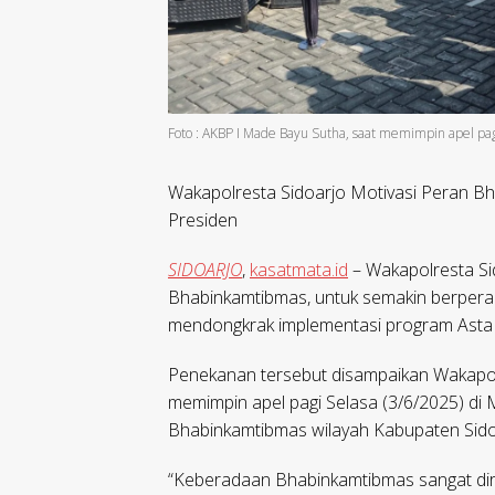
Foto : AKBP I Made Bayu Sutha, saat memimpin apel pag
Wakapolresta Sidoarjo Motivasi Peran Bh
Presiden
SIDOARJO
,
kasatmata.id
– Wakapolresta Si
Bhabinkamtibmas, untuk semakin berperan
mendongkrak implementasi program Asta 
Penekanan tersebut disampaikan Wakapol
memimpin apel pagi Selasa (3/6/2025) di 
Bhabinkamtibmas wilayah Kabupaten Sido
“Keberadaan Bhabinkamtibmas sangat dira