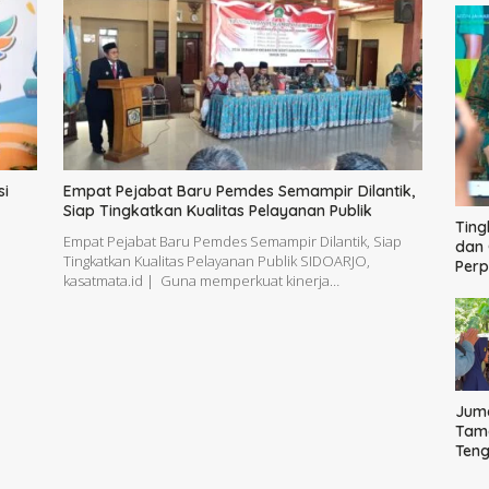
si
Empat Pejabat Baru Pemdes Semampir Dilantik,
Siap Tingkatkan Kualitas Pelayanan Publik
Ting
Empat Pejabat Baru Pemdes Semampir Dilantik, Siap
dan 
|
Tingkatkan Kualitas Pelayanan Publik SIDOARJO,
Per
kasatmata.id | Guna memperkuat kinerja…
Juma
Tama
Ten
Bag