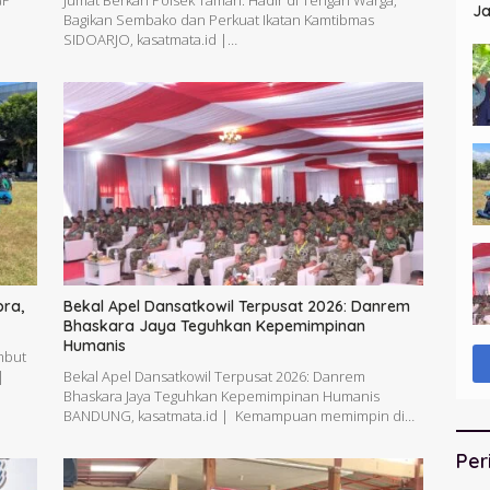
GP
Jumat Berkah Polsek Taman: Hadir di Tengah Warga,
Ja
Bagikan Sembako dan Perkuat Ikatan Kamtibmas
St
SIDOARJO, kasatmata.id |…
bra,
Bekal Apel Dansatkowil Terpusat 2026: Danrem
Bhaskara Jaya Teguhkan Kepemimpinan
Humanis
mbut
|
Bekal Apel Dansatkowil Terpusat 2026: Danrem
Bhaskara Jaya Teguhkan Kepemimpinan Humanis
BANDUNG, kasatmata.id | Kemampuan memimpin di…
Per