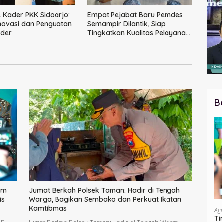
Kader PKK Sidoarjo:
Empat Pejabat Baru Pemdes
novasi dan Penguatan
Semampir Dilantik, Siap
ader
Tingkatkan Kualitas Pelayanan
Publik
B
im
Jumat Berkah Polsek Taman: Hadir di Tengah
is
Warga, Bagikan Sembako dan Perkuat Ikatan
Kamtibmas
Ag
Ti