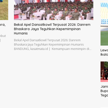
bra,
Bekal Apel Dansatkowil Terpusat 2026: Danrem
Bhaskara Jaya Teguhkan Kepemimpinan
Humanis
mbut
|
Bekal Apel Dansatkowil Terpusat 2026: Danrem
Bhaskara Jaya Teguhkan Kepemimpinan Humanis
BANDUNG, kasatmata.id | Kemampuan memimpin di…
Lewa
Ikat
Jam
Bupa
Teg
Masy
dari