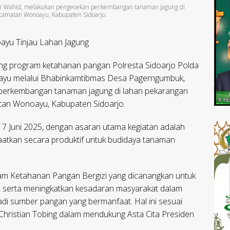
ur Wahid, melakukan pengecekan perkembangan tanaman jagung di
camatan Wonoayu, Kabupaten Sidoarjo.
ayu Tinjau Lahan Jagung
g program ketahanan pangan Polresta Sidoarjo Polda
onoayu melalui Bhabinkamtibmas Desa Pagerngumbuk,
perkembangan tanaman jagung di lahan pekarangan
tan Wonoayu, Kabupaten Sidoarjo.
 17 Juni 2025, dengan asaran utama kegiatan adalah
faatkan secara produktif untuk budidaya tanaman
ram Ketahanan Pangan Bergizi yang dicanangkan untuk
serta meningkatkan kesadaran masyarakat dalam
di sumber pangan yang bermanfaat. Hal ini sesuai
Christian Tobing dalam mendukung Asta Cita Presiden