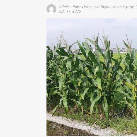
Admin
-
Polsek Wonoayu Tinjau Lahan Jagung
,
Juni 17, 2025