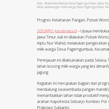
Foto : Bhabinkamtibmas Desa Pagerngumbuk, Aiptu N
lahan pekarangan milik warga Desa Pagerngumbuk, Ke
Progres Ketahanan Pangan, Polsek Wono
SIDOARJO
,
kasatmata.id
– Upaya mendukun
Jawa Timur, kali ini dilakukan Polsek W
Aiptu Nur Wahid, melakukan pengecekan 
milik warga Desa Pagerngumbuk, Kecama
Peninjauan ini dilaksanakan pada Selasa,
lahan kosong milik warga yang kini diman
jagung.
Kegiatan ini merupakan bagian dari prog
mendukung swasembada pangan mandiri, 
memanfaatkan lahan tidak produktif menja
arahan Kapolresta Sidoarjo Kombes Pol. 
Prabowo Subianto.