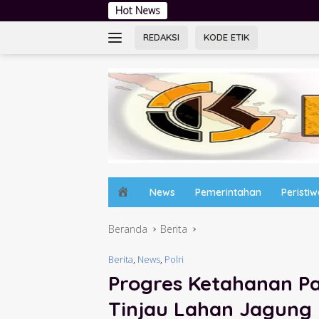
Langsung
Hot News
Lewat Lapangan Hij
ke
konten
REDAKSI
KODE ETIK
H
News
Pemerintahan
Peristi
o
m
Beranda
Berita
e
Berita
,
News
,
Polri
Progres Ketahanan P
Tinjau Lahan Jagung