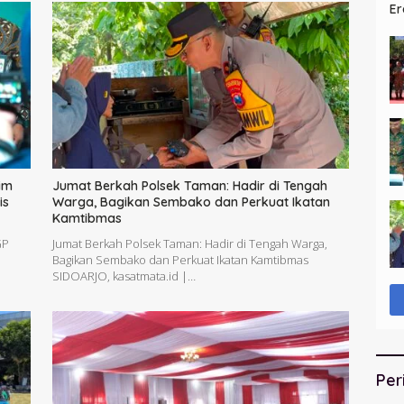
Er
Si
im
Jumat Berkah Polsek Taman: Hadir di Tengah
is
Warga, Bagikan Sembako dan Perkuat Ikatan
Kamtibmas
GP
Jumat Berkah Polsek Taman: Hadir di Tengah Warga,
Bagikan Sembako dan Perkuat Ikatan Kamtibmas
SIDOARJO, kasatmata.id |…
Per