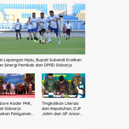
t Lapangan Hijau, Bupati Subandi Eratkan
an Sinergi Pemkab dan DPRD Sidoarjo
bore Kader PKK,
Tingkatkan Literasi
ti Sidoarjo
dan Kepatuhan, DJP
askan Pelayanan
Jatim dan GP Ansor
arakat Dimulai
Jatim Jalin Kemitraan
 Keluarga
Strategis Perpajakan