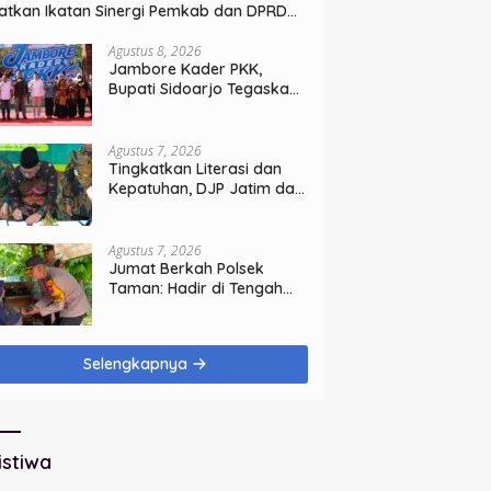
atkan Ikatan Sinergi Pemkab dan DPRD
doarjo
Agustus 8, 2026
Jambore Kader PKK,
Bupati Sidoarjo Tegaskan
Pelayanan Masyarakat
Dimulai dari Keluarga
Agustus 7, 2026
Tingkatkan Literasi dan
Kepatuhan, DJP Jatim dan
GP Ansor Jatim Jalin
Kemitraan Strategis
Perpajakan
Agustus 7, 2026
Jumat Berkah Polsek
Taman: Hadir di Tengah
Warga, Bagikan Sembako
dan Perkuat Ikatan
Kamtibmas
Selengkapnya
istiwa