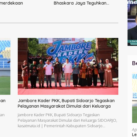
emerdekaan
Bhaskara Jaya Teguhkan
Kepemimpinan Humanis
B
kan
Jambore Kader PKK, Bupati Sidoarjo Tegaskan
Pelayanan Masyarakat Dimulai dari Keluarga
tan
Jambore Kader PKK, Bupati Sidoarjo Tegaskan
Pelayanan Masyarakat Dimulai dari Keluarga SIDOARJO,
kasatmata.id | Pemerintah Kabupaten Sidoarjo…
Ag
Le