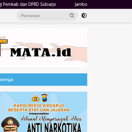
Jambore Kader PKK, Bupati Sidoarjo Tegaskan Pelayanan Ma
Lainnya