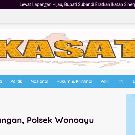
au, Bupati Subandi Eratkan Ikatan Sinergi Pemkab dan DPRD Sidoarjo
wa
Politik
Nasional
Hukum & Kriminal
Polri
TNI
angan, Polsek Wonoayu