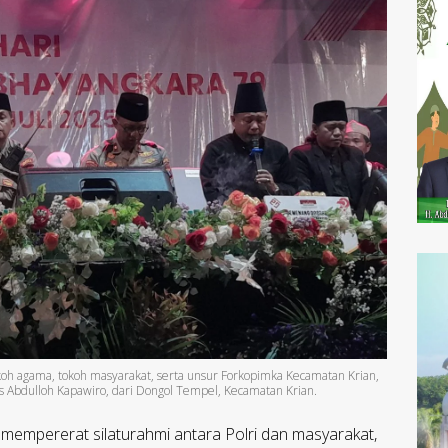
tokoh agama, tokoh masyarakat, serta unsur Forkopimka Kecamatan Krian,
 Abdulloh Kapawiro, dari Dongol Tempel, Kecamatan Krian.
empererat silaturahmi antara Polri dan masyarakat,