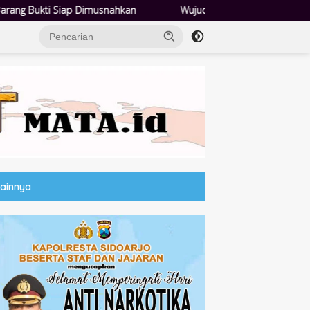
Wujud Pembangunan Sosial: Pemkab Sidoarjo Lindungi 42.210 Pek
Lainnya