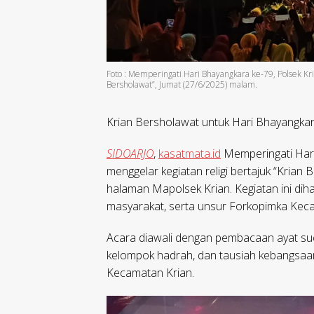
Foto : Memperingati Hari Bhayangkara ke-79, Polsek Kria
Bersholawat”, Jumat (27/6/2025) malam.
Krian Bersholawat untuk Hari Bhayangka
SIDOARJO
,
kasatmata.id
Memperingati Hari
menggelar kegiatan religi bertajuk “Krian
halaman Mapolsek Krian. Kegiatan ini dih
masyarakat, serta unsur Forkopimka Keca
Acara diawali dengan pembacaan ayat suci
kelompok hadrah, dan tausiah kebangsaa
Kecamatan Krian.