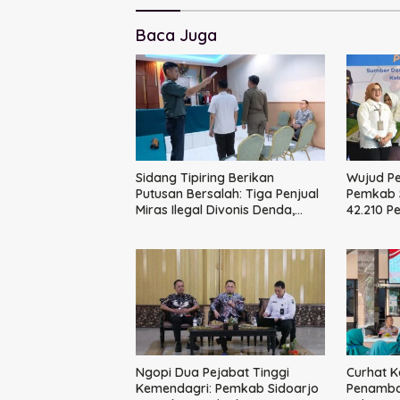
Baca Juga
Sidang Tipiring Berikan
Wujud P
Putusan Bersalah: Tiga Penjual
Pemkab S
Miras Ilegal Divonis Denda,
42.210 P
Barang Bukti Siap
BPJS Ke
Dimusnahkan
Ngopi Dua Pejabat Tinggi
Curhat K
Kemendagri: Pemkab Sidoarjo
Penamba