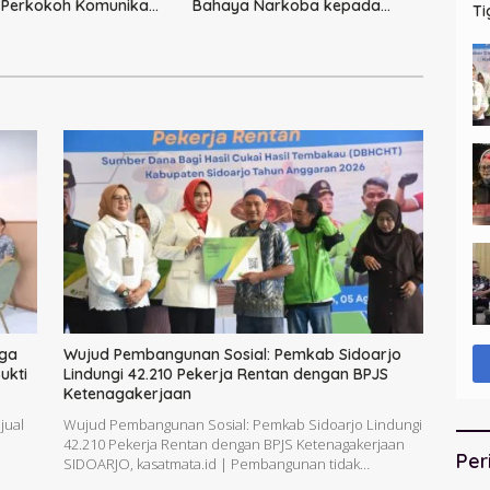
 Perkokoh Komunikasi,
Bahaya Narkoba kepada
Ti
 Keamanan
Pelajar MI 1 Sidoarjo
Ba
iga
Wujud Pembangunan Sosial: Pemkab Sidoarjo
ukti
Lindungi 42.210 Pekerja Rentan dengan BPJS
Ketenagakerjaan
jual
Wujud Pembangunan Sosial: Pemkab Sidoarjo Lindungi
42.210 Pekerja Rentan dengan BPJS Ketenagakerjaan
Per
SIDOARJO, kasatmata.id | Pembangunan tidak…