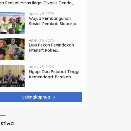
ga Penjual Miras Ilegal Divonis Denda,
rang Bukti Siap Dimusnahkan
Agustus 6, 2026
Wujud Pembangunan
Sosial: Pemkab Sidoarjo
Lindungi 42.210 Pekerja
Rentan dengan BPJS
Ketenagakerjaan
Agustus 6, 2026
Dua Pekan Penindakan
Intensif: Polres
Tanjungperak Bongkar
Tiga Jaringan Narkoba
Agustus 5, 2026
Ngopi Dua Pejabat Tinggi
Kemendagri: Pemkab
Sidoarjo Tegaskan
Perbaikan Tata Kelola
Pemerintah Tak Bisa
Selengkapnya
Ditunda
istiwa