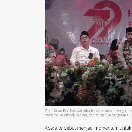
Foto : Krian Bersholawat dihadiri oleh ratusan warga, 
bersama kelompok hadrah, dan tausiah kebangsaan Gus
Acara tersebut menjadi momentum untuk m