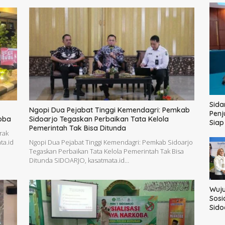
Sida
Ngopi Dua Pejabat Tinggi Kemendagri: Pemkab
Penj
oba
Sidoarjo Tegaskan Perbaikan Tata Kelola
Sia
Pemerintah Tak Bisa Ditunda
rak
ta.id
Ngopi Dua Pejabat Tinggi Kemendagri: Pemkab Sidoarjo
Tegaskan Perbaikan Tata Kelola Pemerintah Tak Bisa
Ditunda SIDOARJO, kasatmata.id…
Wuj
Sosi
Sido
42.2