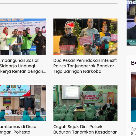
embangunan Sosial:
Dua Pekan Penindakan Intensif:
B
idoarjo Lindungi
Polres Tanjungperak Bongkar
ekerja Rentan dengan
Tiga Jaringan Narkoba
tenagakerjaan
amtibmas di Desa
Cegah Sejak Dini, Polsek
Ag
ngan: Polresta
Buduran Tanamkan Kesadaran
Si