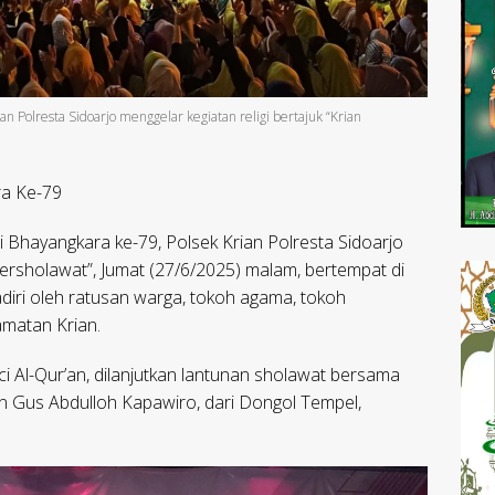
n Polresta Sidoarjo menggelar kegiatan religi bertajuk “Krian
ra Ke-79
 Bhayangkara ke-79, Polsek Krian Polresta Sidoarjo
 Bersholawat”, Jumat (27/6/2025) malam, bertempat di
adiri oleh ratusan warga, tokoh agama, tokoh
matan Krian.
 Al-Qur’an, dilanjutkan lantunan sholawat bersama
n Gus Abdulloh Kapawiro, dari Dongol Tempel,