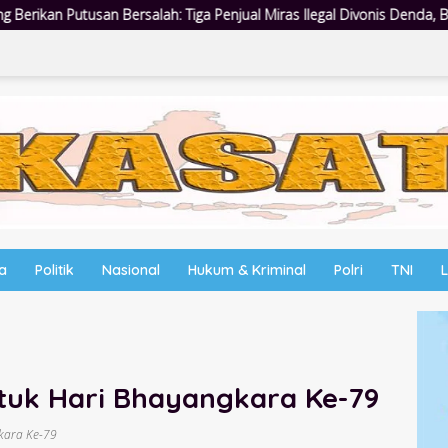
njual Miras Ilegal Divonis Denda, Barang Bukti Siap Dimusnahkan
wa
Politik
Nasional
Hukum & Kriminal
Polri
TNI
tuk Hari Bhayangkara Ke-79
kara Ke-79