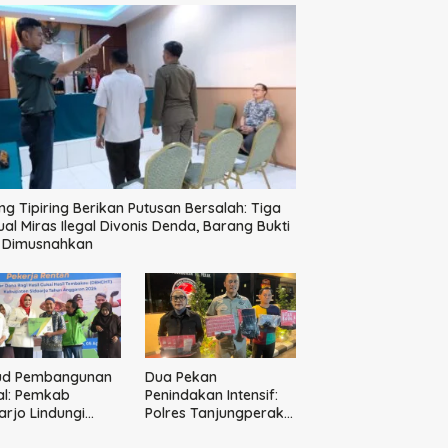
ng Tipiring Berikan Putusan Bersalah: Tiga
ual Miras Ilegal Divonis Denda, Barang Bukti
p Dimusnahkan
ud Pembangunan
Dua Pekan
al: Pemkab
Penindakan Intensif:
arjo Lindungi
Polres Tanjungperak
10 Pekerja Rentan
Bongkar Tiga