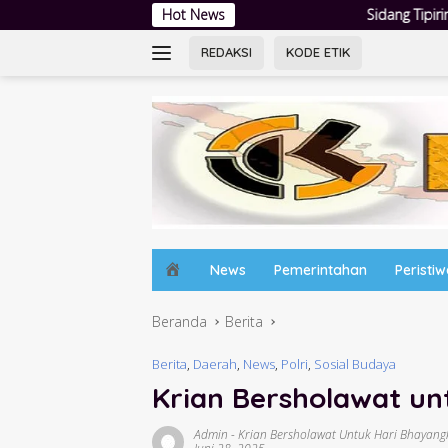
Langsung
Sidang Tipiring Berikan Putusan Bersalah: Tiga Pe
Hot News
ke
konten
REDAKSI
KODE ETIK
H
News
Pemerintahan
Peristi
o
m
Beranda
Berita
e
Berita
,
Daerah
,
News
,
Polri
,
Sosial Budaya
Krian Bersholawat un
Admin
-
Krian Bersholawat Untuk Hari Bhayang