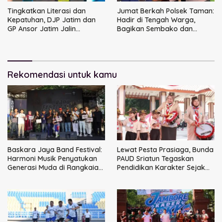
Tingkatkan Literasi dan
Jumat Berkah Polsek Taman:
Kepatuhan, DJP Jatim dan
Hadir di Tengah Warga,
GP Ansor Jatim Jalin
Bagikan Sembako dan
Kemitraan Strategis
Perkuat Ikatan Kamtibmas
Perpajakan
Rekomendasi untuk kamu
Baskara Jaya Band Festival:
Lewat Pesta Prasiaga, Bunda
Harmoni Musik Penyatukan
PAUD Sriatun Tegaskan
Generasi Muda di Rangkaian
Pendidikan Karakter Sejak
HUT ke-60 Korem Bhaskara
Dini Kunci Masa Depan Anak
Jaya