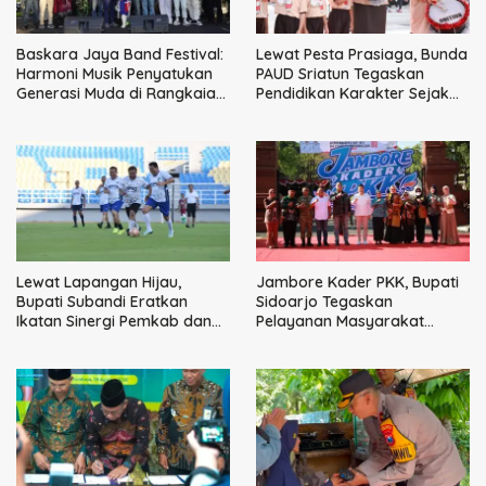
Baskara Jaya Band Festival:
Lewat Pesta Prasiaga, Bunda
Harmoni Musik Penyatukan
PAUD Sriatun Tegaskan
Generasi Muda di Rangkaian
Pendidikan Karakter Sejak
HUT ke-60 Korem Bhaskara
Dini Kunci Masa Depan Anak
Jaya
Lewat Lapangan Hijau,
Jambore Kader PKK, Bupati
Bupati Subandi Eratkan
Sidoarjo Tegaskan
Ikatan Sinergi Pemkab dan
Pelayanan Masyarakat
DPRD Sidoarjo
Dimulai dari Keluarga