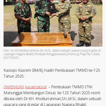
Foto : Dr.KH.Kholilurrahman,SH.,M.Si., dalam sebuah upacara yang di gelar di
Lapangan Nagara Bhakti,Pendopo Ronggosukiwati,Jl.Pamung Praja No.1,Rabu
(23/7/2025).
Kasiops Kasrem 084/BJ Hadiri Pembukaan TMMD ke-125
Tahun 2025 .
PAMEKASAN
,
kasatmata.id
– Pembukaan TMMD (TNI
Manunggal Membangun Desa) ke-125 Tahun 2025 resmi
dibuka oleh Dr.KH. Kholilurrahman,SH.,M.Si., dalam sebuah
upacara yang di gelar di Lapangan Nagara Bhakti,