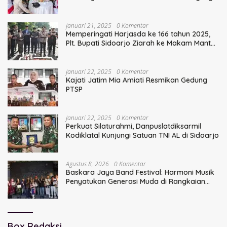
Serentak
Januari 21, 2025
0 Komentar
Memperingati Harjasda ke 166 tahun 2025,
Plt. Bupati Sidoarjo Ziarah ke Makam Mantan
Bupati Sidoarjo Terdahulu
Januari 22, 2025
0 Komentar
Kajati Jatim Mia Amiati Resmikan Gedung
PTSP
Januari 22, 2025
0 Komentar
Perkuat Silaturahmi, Danpuslatdiksarmil
Kodiklatal Kunjungi Satuan TNI AL di Sidoarjo
Agustus 8, 2026
0 Komentar
Baskara Jaya Band Festival: Harmoni Musik
Penyatukan Generasi Muda di Rangkaian
HUT ke-60 Korem Bhaskara Jaya
Box Redaksi