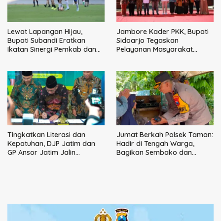
Lewat Lapangan Hijau,
Jambore Kader PKK, Bupati
Bupati Subandi Eratkan
Sidoarjo Tegaskan
Ikatan Sinergi Pemkab dan
Pelayanan Masyarakat
DPRD Sidoarjo
Dimulai dari Keluarga
Tingkatkan Literasi dan
Jumat Berkah Polsek Taman:
Kepatuhan, DJP Jatim dan
Hadir di Tengah Warga,
GP Ansor Jatim Jalin
Bagikan Sembako dan
Kemitraan Strategis
Perkuat Ikatan Kamtibmas
Perpajakan