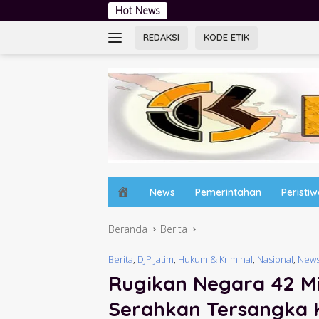
Langsung
Hot News
Baskara Jaya Band Festival: Ha
ke
konten
REDAKSI
KODE ETIK
H
News
Pemerintahan
Peristi
o
m
Beranda
Berita
e
Berita
,
DJP Jatim
,
Hukum & Kriminal
,
Nasional
,
New
Rugikan Negara 42 Mi
Serahkan Tersangka K