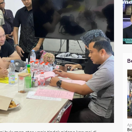
B
Ag
Ba