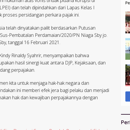
ni hukuman atas vonis tindak pidana korupsi di
Pe
EI) dan telah dipindahkan dari Lapas Kelas I
HU
 proses persidangan perkara pajak ini.
a telah dinyatakan pailit berdasarkan Putusan
.Sus-Pembatalan Perdamaian/2020/PN Niaga Sby jo.
, tanggal 16 Februari 2021.
 Kindy Rinaldy Syahrir, menyampaikan bahwa
pakan hasil sinergi kuat antara DJP, Kejaksaan, dan
dang perpajakan.
men kita untuk menjaga hak-hak negara dan
dakan ini memberi efek jera bagi pelaku dan menjadi
anakan hak dan kewajiban perpajakannya dengan
Per