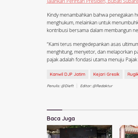
Jalankan Perintah Presiden, Bupati Suba
Kindy menambahkan bahwa penegakan hu
menghukum, melainkan untuk menumbuhka
kontribusi bersama dalam membangun ne
“Kami terus mengedepankan asas ultimum
menghitung, menyetor, dan melaporkan pa
pajak adalah fondasi utama menuju Pajak
Kanwil DJP Jatim
Kejari Gresik
Rugi
Penulis: @dieft
Editor: @redaktur
Baca Juga