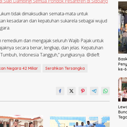
ndi Siap Dampingi Semua Pondok Pesantren di Sidoarjo
kum tidak dimaksudkan semata-mata untuk
n kesadaran dan kepatuhan sukarela sebagai wujud
gara.
 remedium dan mengajak seluruh Wajib Pajak untuk
jaknya secara benar, lengkap, dan jelas. Kepatuhan
 Tumbuh, Indonesia Tangguh,” pungkasnya. @dieft
Bask
Peny
kan Negara 42 Miliar
Serahkan Tersangka
ke-
Lewa
Bund
Tega
Kara