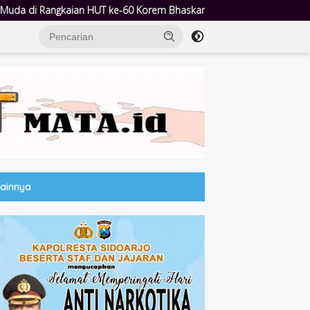
 Bhaskara Jaya
Lewat Pesta Prasiaga, Bunda PAUD Sriatun T
Lainnya