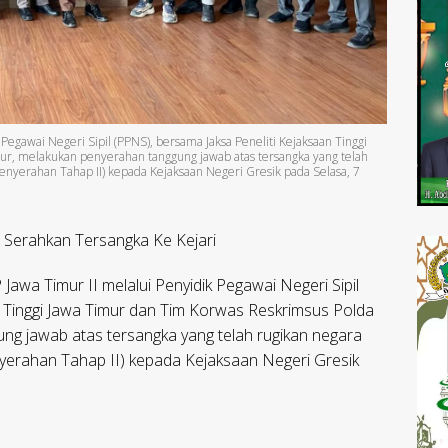
 Pegawai Negeri Sipil (PPNS), bersama Jaksa Peneliti Kejaksaan Tinggi
ur, melakukan penyerahan tanggung jawab atas tersangka yang telah
Penyerahan Tahap II) kepada Kejaksaan Negeri Gresik pada Selasa, 7
m Serahkan Tersangka Ke Kejari
Jawa Timur II melalui Penyidik Pegawai Negeri Sipil
n Tinggi Jawa Timur dan Tim Korwas Reskrimsus Polda
ng jawab atas tersangka yang telah rugikan negara
nyerahan Tahap II) kepada Kejaksaan Negeri Gresik