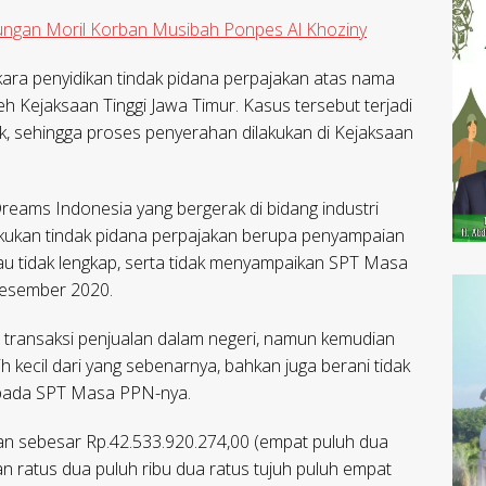
kungan Moril Korban Musibah Ponpes Al Khoziny
kara penyidikan tindak pidana perpajakan atas nama
eh Kejaksaan Tinggi Jawa Timur. Kasus tersebut terjadi
k, sehingga proses penyerahan dilakukan di Kejaksaan
reams Indonesia yang bergerak di bidang industri
akukan tindak pidana perpajakan berupa penyampaian
au tidak lengkap, serta tidak menyampaikan SPT Masa
Desember 2020.
as transaksi penjualan dalam negeri, namun kemudian
 kecil dari yang sebenarnya, bahkan juga berani tidak
n pada SPT Masa PPN-nya.
kan sebesar Rp.42.533.920.274,00 (empat puluh dua
ilan ratus dua puluh ribu dua ratus tujuh puluh empat