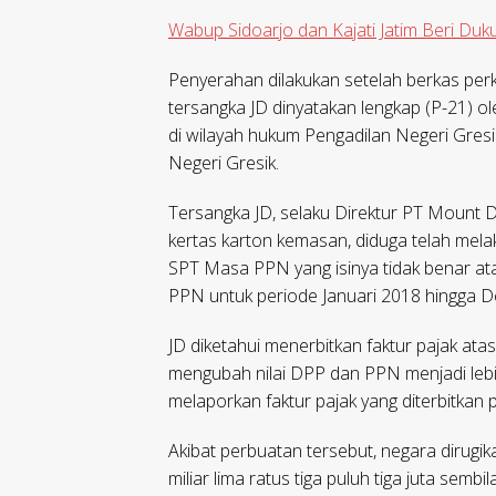
Wabup Sidoarjo dan Kajati Jatim Beri Du
Penyerahan dilakukan setelah berkas per
tersangka JD dinyatakan lengkap (P-21) ol
di wilayah hukum Pengadilan Negeri Gresi
Negeri Gresik.
Tersangka JD, selaku Direktur PT Mount D
kertas karton kemasan, diduga telah mel
SPT Masa PPN yang isinya tidak benar at
PPN untuk periode Januari 2018 hingga 
JD diketahui menerbitkan faktur pajak at
mengubah nilai DPP dan PPN menjadi lebih
melaporkan faktur pajak yang diterbitka
Akibat perbuatan tersebut, negara dirugi
miliar lima ratus tiga puluh tiga juta semb