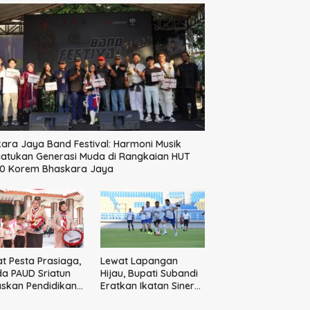
ara Jaya Band Festival: Harmoni Musik
atukan Generasi Muda di Rangkaian HUT
60 Korem Bhaskara Jaya
t Pesta Prasiaga,
Lewat Lapangan
a PAUD Sriatun
Hijau, Bupati Subandi
skan Pendidikan
Eratkan Ikatan Sinergi
kter Sejak Dini
Pemkab dan DPRD