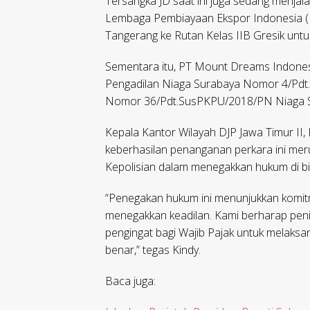
Tersangka JD saat ini juga sedang menjala
Lembaga Pembiayaan Ekspor Indonesia (LP
Tangerang ke Rutan Kelas IIB Gresik untuk
Sementara itu, PT Mount Dreams Indonesi
Pengadilan Niaga Surabaya Nomor 4/Pdt
Nomor 36/Pdt.SusPKPU/2018/PN Niaga Sby
Kepala Kantor Wilayah DJP Jawa Timur II,
keberhasilan penanganan perkara ini meru
Kepolisian dalam menegakkan hukum di bi
“Penegakan hukum ini menunjukkan komit
menegakkan keadilan. Kami berharap penin
pengingat bagi Wajib Pajak untuk melaks
benar,” tegas Kindy.
Baca juga: