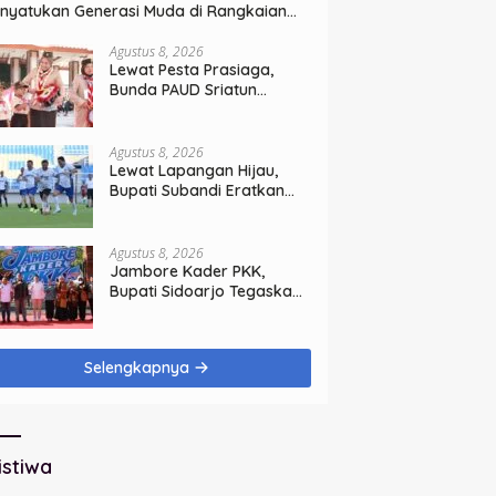
nyatukan Generasi Muda di Rangkaian
T ke-60 Korem Bhaskara Jaya
Agustus 8, 2026
Lewat Pesta Prasiaga,
Bunda PAUD Sriatun
Tegaskan Pendidikan
Karakter Sejak Dini Kunci
Masa Depan Anak
Agustus 8, 2026
Lewat Lapangan Hijau,
Bupati Subandi Eratkan
Ikatan Sinergi Pemkab dan
DPRD Sidoarjo
Agustus 8, 2026
Jambore Kader PKK,
Bupati Sidoarjo Tegaskan
Pelayanan Masyarakat
Dimulai dari Keluarga
Selengkapnya
istiwa