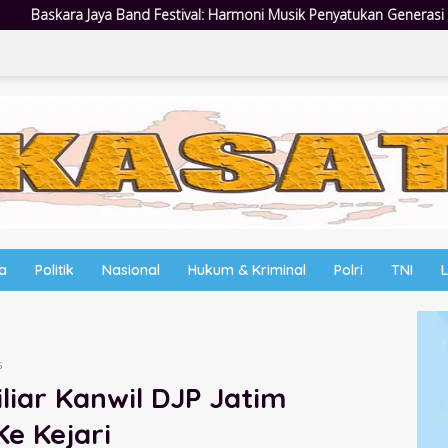
rmoni Musik Penyatukan Generasi Muda di Rangkaian HUT ke-60 Korem
wa
Politik
Nasional
Hukum & Kriminal
Polri
TNI
s
liar Kanwil DJP Jatim
e Kejari