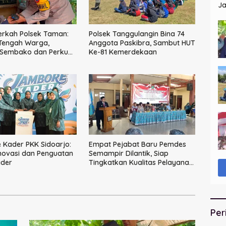
Ja
St
erkah Polsek Taman:
Polsek Tanggulangin Bina 74
 Tengah Warga,
Anggota Paskibra, Sambut HUT
 Sembako dan Perkuat
Ke-81 Kemerdekaan
Kamtibmas
Kader PKK Sidoarjo:
Empat Pejabat Baru Pemdes
novasi dan Penguatan
Semampir Dilantik, Siap
ader
Tingkatkan Kualitas Pelayanan
Publik
Per