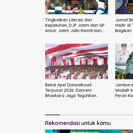
Tingkatkan Literasi dan
Jumat B
Kepatuhan, DJP Jatim dan GP
Hadir di
Ansor Jatim Jalin Kemitraan
Bagikan
Strategis Perpajakan
Ikatan 
Bekal Apel Dansatkowil
Jambore 
Terpusat 2026: Danrem
Wadah I
Bhaskara Jaya Teguhkan
Peran K
Kepemimpinan Humanis
Rekomendasi untuk kamu