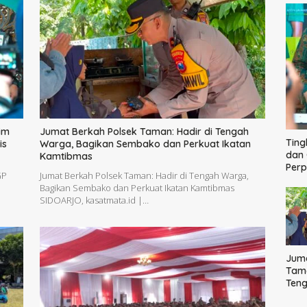
im
Jumat Berkah Polsek Taman: Hadir di Tengah
Ting
is
Warga, Bagikan Sembako dan Perkuat Ikatan
dan 
Kamtibmas
Per
GP
Jumat Berkah Polsek Taman: Hadir di Tengah Warga,
Bagikan Sembako dan Perkuat Ikatan Kamtibmas
SIDOARJO, kasatmata.id |…
Juma
Tama
Ten
Bag