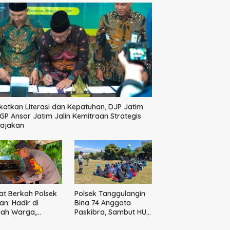
katkan Literasi dan Kepatuhan, DJP Jatim
GP Ansor Jatim Jalin Kemitraan Strategis
pajakan
t Berkah Polsek
Polsek Tanggulangin
n: Hadir di
Bina 74 Anggota
gah Warga,
Paskibra, Sambut HUT
ikan Sembako
Ke-81 Kemerdekaan