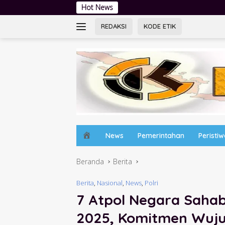
Langsung
Hot News
Tingkatkan Literasi 
ke
konten
REDAKSI
KODE ETIK
H
News
Pemerintahan
Peristi
o
m
Beranda
Berita
e
Berita
,
Nasional
,
News
,
Polri
7 Atpol Negara Sahaba
2025, Komitmen Wuj