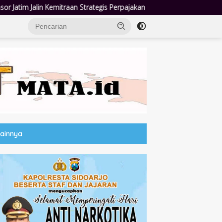
 Perpajakan
Jumat Berkah Polsek Taman: Hadir di Tengah W
Lainnya