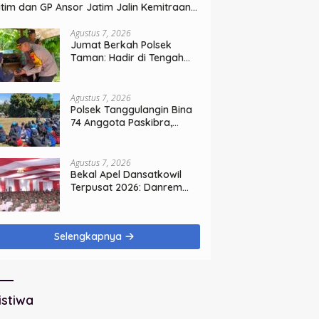
tim dan GP Ansor Jatim Jalin Kemitraan
rategis Perpajakan
Agustus 7, 2026
Jumat Berkah Polsek
Taman: Hadir di Tengah
Warga, Bagikan Sembako
dan Perkuat Ikatan
Kamtibmas
Agustus 7, 2026
Polsek Tanggulangin Bina
74 Anggota Paskibra,
Sambut HUT Ke-81
Kemerdekaan
Agustus 7, 2026
Bekal Apel Dansatkowil
Terpusat 2026: Danrem
Bhaskara Jaya Teguhkan
Kepemimpinan Humanis
Selengkapnya
istiwa