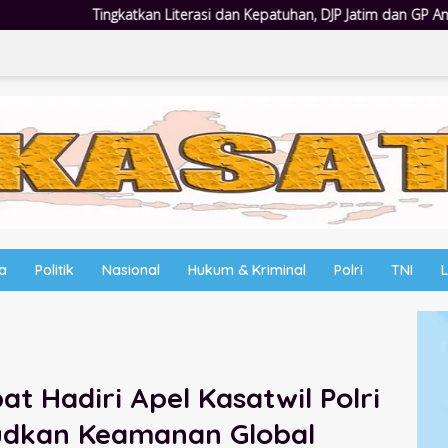
dan Kepatuhan, DJP Jatim dan GP Ansor Jatim Jalin Kemitraan Strategis
wa
Politik
Nasional
Hukum & Kriminal
Polri
TNI
t Hadiri Apel Kasatwil Polri
udkan Keamanan Global