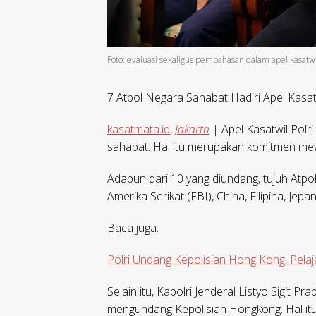
Foto: evaluasi sekaligus pembahasan dalam apel kasatwil
7 Atpol Negara Sahabat Hadiri Apel Kasa
kasatmata.id
,
Jakarta
| Apel Kasatwil Polr
sahabat. Hal itu merupakan komitmen me
Adapun dari 10 yang diundang, tujuh Atpol
Amerika Serikat (FBI), China, Filipina, Jep
Baca juga:
Polri Undang Kepolisian Hong Kong, Pel
Selain itu, Kapolri Jenderal Listyo Sigit
mengundang Kepolisian Hongkong. Hal itu