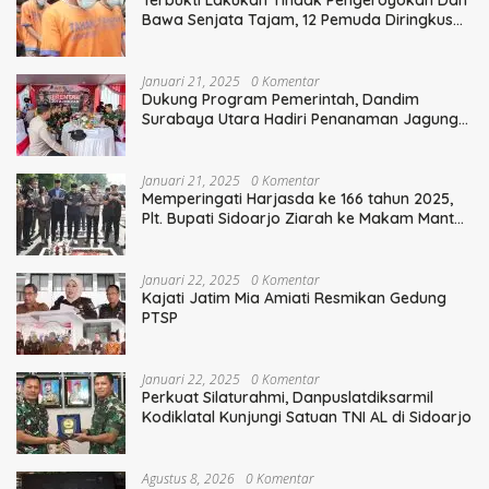
Bawa Senjata Tajam, 12 Pemuda Diringkus
Polisi
Januari 21, 2025
0 Komentar
Dukung Program Pemerintah, Dandim
Surabaya Utara Hadiri Penanaman Jagung
Serentak
Januari 21, 2025
0 Komentar
Memperingati Harjasda ke 166 tahun 2025,
Plt. Bupati Sidoarjo Ziarah ke Makam Mantan
Bupati Sidoarjo Terdahulu
Januari 22, 2025
0 Komentar
Kajati Jatim Mia Amiati Resmikan Gedung
PTSP
Januari 22, 2025
0 Komentar
Perkuat Silaturahmi, Danpuslatdiksarmil
Kodiklatal Kunjungi Satuan TNI AL di Sidoarjo
Agustus 8, 2026
0 Komentar