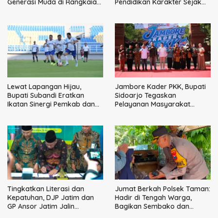
Generasi Muda di Rangkaian
Pendidikan Karakter Sejak
HUT ke-60 Korem Bhaskara
Dini Kunci Masa Depan Anak
Jaya
Lewat Lapangan Hijau,
Jambore Kader PKK, Bupati
Bupati Subandi Eratkan
Sidoarjo Tegaskan
Ikatan Sinergi Pemkab dan
Pelayanan Masyarakat
DPRD Sidoarjo
Dimulai dari Keluarga
Tingkatkan Literasi dan
Jumat Berkah Polsek Taman:
Kepatuhan, DJP Jatim dan
Hadir di Tengah Warga,
GP Ansor Jatim Jalin
Bagikan Sembako dan
Kemitraan Strategis
Perkuat Ikatan Kamtibmas