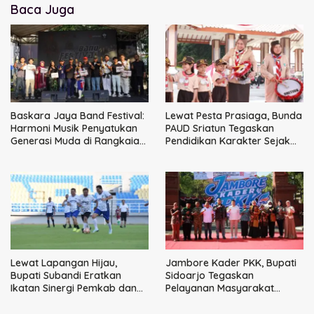
Baca Juga
Baskara Jaya Band Festival:
Lewat Pesta Prasiaga, Bunda
Harmoni Musik Penyatukan
PAUD Sriatun Tegaskan
Generasi Muda di Rangkaian
Pendidikan Karakter Sejak
HUT ke-60 Korem Bhaskara
Dini Kunci Masa Depan Anak
Jaya
Lewat Lapangan Hijau,
Jambore Kader PKK, Bupati
Bupati Subandi Eratkan
Sidoarjo Tegaskan
Ikatan Sinergi Pemkab dan
Pelayanan Masyarakat
DPRD Sidoarjo
Dimulai dari Keluarga