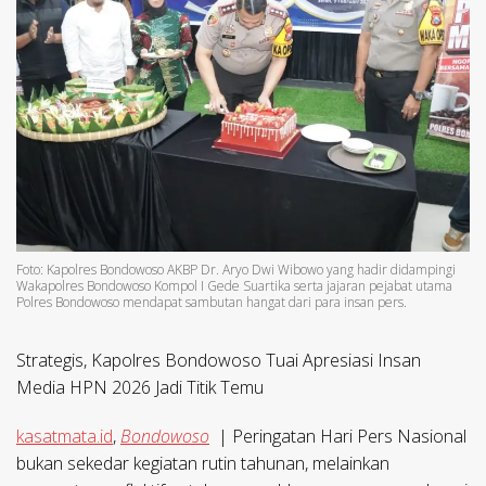
Foto: Kapolres Bondowoso AKBP Dr. Aryo Dwi Wibowo yang hadir didampingi
Wakapolres Bondowoso Kompol I Gede Suartika serta jajaran pejabat utama
Polres Bondowoso mendapat sambutan hangat dari para insan pers.
Strategis, Kapolres Bondowoso Tuai Apresiasi Insan
Media HPN 2026 Jadi Titik Temu
kasatmata.id
,
Bondowoso
| Peringatan Hari Pers Nasional
bukan sekedar kegiatan rutin tahunan, melainkan