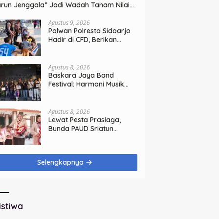
run Jenggala” Jadi Wadah Tanam Nilai
hur dan Cinta Budaya Lokal
Agustus 9, 2026
Polwan Polresta Sidoarjo
Hadir di CFD, Berikan
Pengamanan Humanis
Agustus 8, 2026
Baskara Jaya Band
Festival: Harmoni Musik
Penyatukan Generasi
Muda di Rangkaian HUT
ke-60 Korem Bhaskara
Agustus 8, 2026
Jaya
Lewat Pesta Prasiaga,
Bunda PAUD Sriatun
Tegaskan Pendidikan
Karakter Sejak Dini Kunci
Masa Depan Anak
Selengkapnya
istiwa