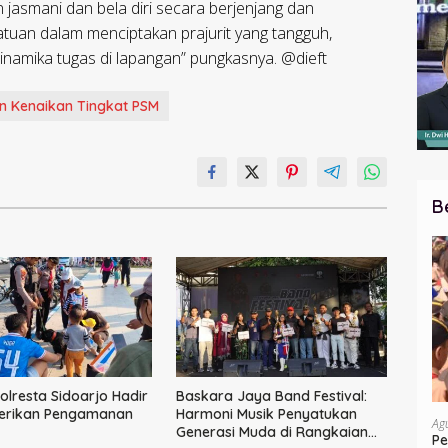
smani dan bela diri secara berjenjang dan
atuan dalam menciptakan prajurit yang tangguh,
dinamika tugas di lapangan” pungkasnya. @dieft
an Kenaikan Tingkat PSM
B
olresta Sidoarjo Hadir
Baskara Jaya Band Festival:
Berikan Pengamanan
Harmoni Musik Penyatukan
Ag
s
Generasi Muda di Rangkaian
Pe