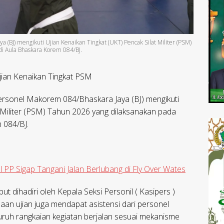
(BJ) mengikuti Ujian Kenaikan Tingkat (UKT) Pencak Silat Militer (PSM)
i Aula Bhaskara Korem 084/BJ.
jian Kenaikan Tingkat PSM
rsonel Makorem 084/Bhaskara Jaya (BJ) mengikuti
t Militer (PSM) Tahun 2026 yang dilaksanakan pada
 084/BJ.
PP Sigap Tangani Jalan Berlubang di Fly Over Wates
ut dihadiri oleh Kepala Seksi Personil ( Kasipers )
an ujian juga mendapat asistensi dari personel
ruh rangkaian kegiatan berjalan sesuai mekanisme