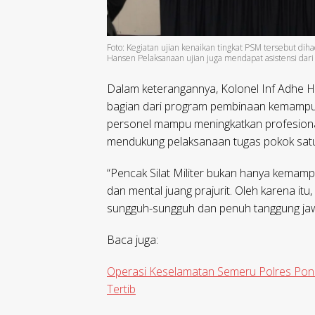
Foto: Kegiatan ujian kenaikan tingkat PSM tersebut dihad
Hansen Pelaksanaan ujian juga mendapat asistensi dari
Dalam keterangannya, Kolonel Inf Adhe 
bagian dari program pembinaan kemampuan
personel mampu meningkatkan profesiona
mendukung pelaksanaan tugas pokok sat
“Pencak Silat Militer bukan hanya kemampua
dan mental juang prajurit. Oleh karena it
sungguh-sungguh dan penuh tanggung jawa
Baca juga:
Operasi Keselamatan Semeru Polres Pon
Tertib