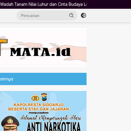
a Budaya Lokal
Polwan Polresta Sidoarjo Hadir di CFD, Ber
Lainnya