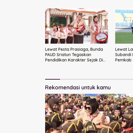
dan Cinta Budaya Lokal
Lewat Pesta Prasiaga, Bunda
Lewat La
PAUD Sriatun Tegaskan
Subandi 
Pendidikan Karakter Sejak Dini
Pemkab 
Kunci Masa Depan Anak
Rekomendasi untuk kamu