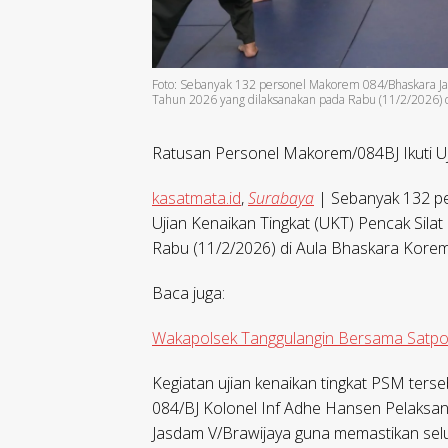
Foto: Sebanyak 132 personel Makorem 084/Bhaskara Jaya 
Tahun 2026 yang dilaksanakan pada Rabu (11/2/2026) d
Ratusan Personel Makorem/084BJ Ikuti U
kasatmata.id
,
Surabaya
| Sebanyak 132 pe
Ujian Kenaikan Tingkat (UKT) Pencak Sila
Rabu (11/2/2026) di Aula Bhaskara Korem
Baca juga:
Wakapolsek Tanggulangin Bersama Satpol 
Kegiatan ujian kenaikan tingkat PSM terseb
084/BJ Kolonel Inf Adhe Hansen Pelaksana
Jasdam V/Brawijaya guna memastikan selu