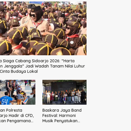
a Siaga Cabang Sidoarjo 2026: “Harta
n Jenggala” Jadi Wadah Tanam Nilai Luhur
Cinta Budaya Lokal
an Polresta
Baskara Jaya Band
arjo Hadir di CFD,
Festival: Harmoni
ikan Pengamanan
Musik Penyatukan
anis
Generasi Muda di