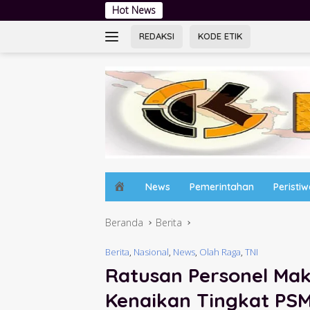
Langsung
Hot News
Pesta Siaga Cabang Sidoarjo
ke
konten
REDAKSI
KODE ETIK
H
News
Pemerintahan
Peristi
o
m
Beranda
Berita
e
Berita
,
Nasional
,
News
,
Olah Raga
,
TNI
Ratusan Personel Mak
Kenaikan Tingkat PS