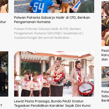
Polwan Polresta Sidoarjo Hadir di CFD, Berikan
uhur
Pengamanan Humanis
Polwan Polresta Sidoarjo Hadir di CFD, Berikan
Pengamanan Humanis SIDOARJO, kasatmata.id |
Suasana hangat dan penuh keakraban…
Pest
Karu
dan 
Polw
Sido
Ber
Lewat Pesta Prasiaga, Bunda PAUD Sriatun
Hum
UT
Tegaskan Pendidikan Karakter Sejak Dini Kunci