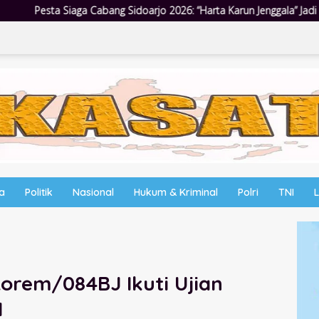
 2026: “Harta Karun Jenggala” Jadi Wadah Tanam Nilai Luhur dan Cint
wa
Politik
Nasional
Hukum & Kriminal
Polri
TNI
orem/084BJ Ikuti Ujian
M