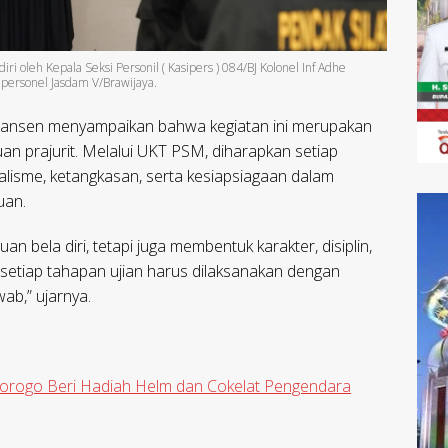
iri oleh Kepala Seksi Personil ( Kasipers ) 084/BJ Kolonel Inf Adhe
 personel Jasdam V/Brawijaya.
Hansen menyampaikan bahwa kegiatan ini merupakan
 prajurit. Melalui UKT PSM, diharapkan setiap
lisme, ketangkasan, serta kesiapsiagaan dalam
uan.
n bela diri, tetapi juga membentuk karakter, disiplin,
u, setiap tahapan ujian harus dilaksanakan dengan
b,” ujarnya.
orogo Beri Hadiah Helm dan Cokelat Pengendara