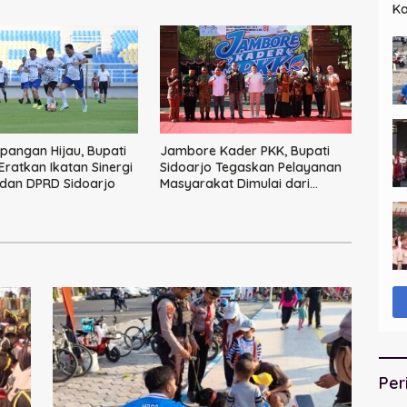
HUT ke-60 Korem Bhaskara
Ka
Jaya
Lu
pangan Hijau, Bupati
Jambore Kader PKK, Bupati
Eratkan Ikatan Sinergi
Sidoarjo Tegaskan Pelayanan
dan DPRD Sidoarjo
Masyarakat Dimulai dari
Keluarga
Per