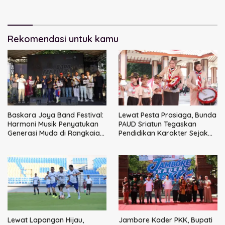
Kemitraan Strategis
Perkuat Ikatan Kamtibmas
Perpajakan
Rekomendasi untuk kamu
Baskara Jaya Band Festival:
Lewat Pesta Prasiaga, Bunda
Harmoni Musik Penyatukan
PAUD Sriatun Tegaskan
Generasi Muda di Rangkaian
Pendidikan Karakter Sejak
HUT ke-60 Korem Bhaskara
Dini Kunci Masa Depan Anak
Jaya
Lewat Lapangan Hijau,
Jambore Kader PKK, Bupati