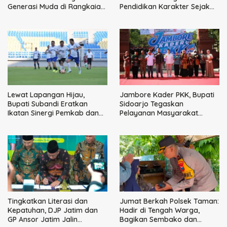
Generasi Muda di Rangkaian
Pendidikan Karakter Sejak
HUT ke-60 Korem Bhaskara
Dini Kunci Masa Depan Anak
Jaya
Lewat Lapangan Hijau,
Jambore Kader PKK, Bupati
Bupati Subandi Eratkan
Sidoarjo Tegaskan
Ikatan Sinergi Pemkab dan
Pelayanan Masyarakat
DPRD Sidoarjo
Dimulai dari Keluarga
Tingkatkan Literasi dan
Jumat Berkah Polsek Taman:
Kepatuhan, DJP Jatim dan
Hadir di Tengah Warga,
GP Ansor Jatim Jalin
Bagikan Sembako dan