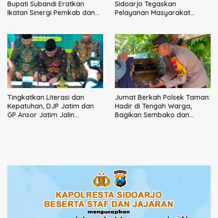
Bupati Subandi Eratkan
Sidoarjo Tegaskan
Ikatan Sinergi Pemkab dan
Pelayanan Masyarakat
DPRD Sidoarjo
Dimulai dari Keluarga
Tingkatkan Literasi dan
Jumat Berkah Polsek Taman:
Kepatuhan, DJP Jatim dan
Hadir di Tengah Warga,
GP Ansor Jatim Jalin
Bagikan Sembako dan
Kemitraan Strategis
Perkuat Ikatan Kamtibmas
Perpajakan