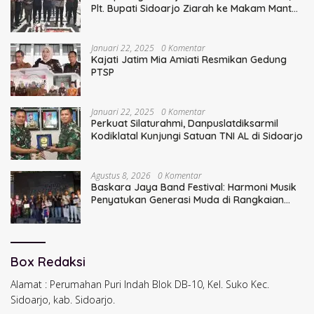
Plt. Bupati Sidoarjo Ziarah ke Makam Mantan
Bupati Sidoarjo Terdahulu
Januari 22, 2025
0 Komentar
Kajati Jatim Mia Amiati Resmikan Gedung
PTSP
Januari 22, 2025
0 Komentar
Perkuat Silaturahmi, Danpuslatdiksarmil
Kodiklatal Kunjungi Satuan TNI AL di Sidoarjo
Agustus 8, 2026
0 Komentar
Baskara Jaya Band Festival: Harmoni Musik
Penyatukan Generasi Muda di Rangkaian
HUT ke-60 Korem Bhaskara Jaya
Box Redaksi
Alamat : Perumahan Puri Indah Blok DB-10, Kel. Suko Kec.
Sidoarjo, kab. Sidoarjo.