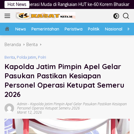
Langsung
di Rangkaian HUT ke-60 Korem Bhaskara Jaya
Hot News
Lewat Pesta Pr
ke
konten
Home
News
Pemerintahan
Peristiwa
Politik
Nasional
Hu
Beranda
Berita
Berita
,
Polda Jatim
,
Polri
Kapolda Jatim Pimpin Apel Gelar
Pasukan Pastikan Kesiapan
Personel Operasi Ketupat Semeru
2026
Admin
-
Kapolda Jatim Pimpin Apel Gelar Pasukan Pastikan Kesiapan
Personel Operasi Ketupat Semeru 2026
Maret 12, 2026