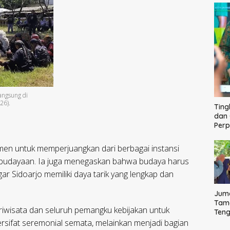
angsung di
26).
Ting
dan 
Per
en untuk memperjuangkan dari berbagai instansi
ebudayaan. Ia juga menegaskan bahwa budaya harus
ar Sidoarjo memiliki daya tarik yang lengkap dan
Juma
Tama
riwisata dan seluruh pemangku kebijakan untuk
Ten
Bag
sifat seremonial semata, melainkan menjadi bagian