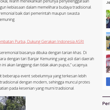
okal, Warih menekankan perlunya penyelenggaraan
Ja
gun kebiasaan dalam memelihara budaya tradisional.
St
eremonial baik dari pemerintah maupun swasta
Kemuning.
 Jembatan Purba, Dukung Gerakan Indonesia ASRI
a seremonial biasanya dibuka dengan tarian khas. Di
cara dengan tari Banjar Kemuning yang asli dari daerah
 ini akan langgeng dan tidak akan pupus,” ucapnya.
it beberapa event sebelumnya yang terkesan lebih
tradisional dengan modern, sehingga muncul protes
tian pada kesenian yang murni tradisional.
Per