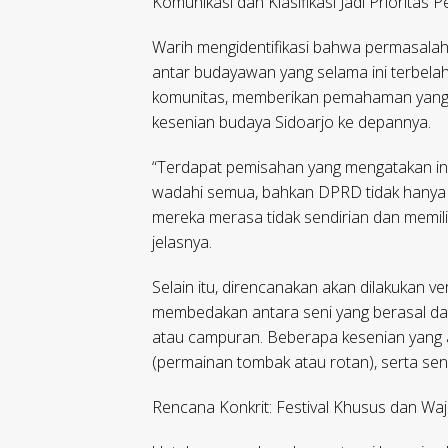
Komunikasi dan Klasifikasi Jadi Prioritas 
Warih mengidentifikasi bahwa permasalah
antar budayawan yang selama ini terbel
komunitas, memberikan pemahaman yan
kesenian budaya Sidoarjo ke depannya.
“Terdapat pemisahan yang mengatakan ini a
wadahi semua, bahkan DPRD tidak hanya me
mereka merasa tidak sendirian dan memili
jelasnya.
Selain itu, direncanakan akan dilakukan veri
membedakan antara seni yang berasal dar
atau campuran. Beberapa kesenian yang aka
(permainan tombak atau rotan), serta seni
Rencana Konkrit: Festival Khusus dan Waji