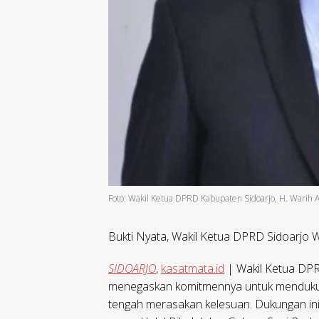
Foto: Wakil Ketua DPRD Kabupaten Sidoarjo, H. Warih 
Bukti Nyata, Wakil Ketua DPRD Sidoarjo
SIDOARJO
,
kasatmata.id
| Wakil Ketua DPR
menegaskan komitmennya untuk mendukung
tengah merasakan kelesuan. Dukungan in