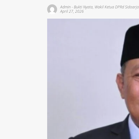
Admin
-
Bukti Nyata
,
Wakil Ketua DPRd Sidoarj
April 27, 2026