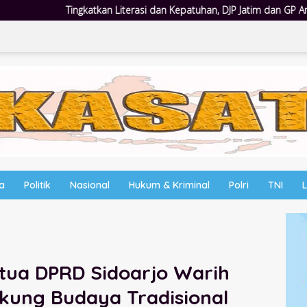
terasi dan Kepatuhan, DJP Jatim dan GP Ansor Jatim Jalin Kemitraan St
wa
Politik
Nasional
Hukum & Kriminal
Polri
TNI
etua DPRD Sidoarjo Warih
ung Budaya Tradisional