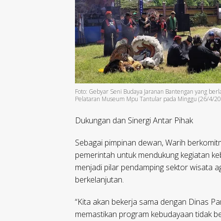
Foto: Gebyar Seni Budaya Jaranan Bantengan yang berl
Pelataran Museum Mpu Tantular pada Minggu (26/4/20
Dukungan dan Sinergi Antar Pihak
Sebagai pimpinan dewan, Warih berkomitm
pemerintah untuk mendukung kegiatan k
menjadi pilar pendamping sektor wisata ag
berkelanjutan.
“Kita akan bekerja sama dengan Dinas Pa
memastikan program kebudayaan tidak ber