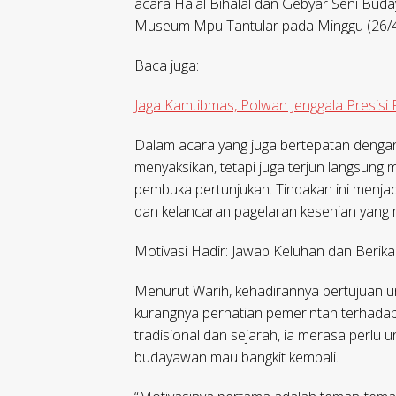
acara Halal Bihalal dan Gebyar Seni Bud
Museum Mpu Tantular pada Minggu (26/4
Baca juga:
Jaga Kamtibmas, Polwan Jenggala Presisi 
Dalam acara yang juga bertepatan dengan 
menyaksikan, tetapi juga terjun langsung
pembuka pertunjukan. Tindakan ini menja
dan kelancaran pagelaran kesenian yang me
Motivasi Hadir: Jawab Keluhan dan Berik
Menurut Warih, kehadirannya bertujuan u
kurangnya perhatian pemerintah terhada
tradisional dan sejarah, ia merasa perl
budayawan mau bangkit kembali.