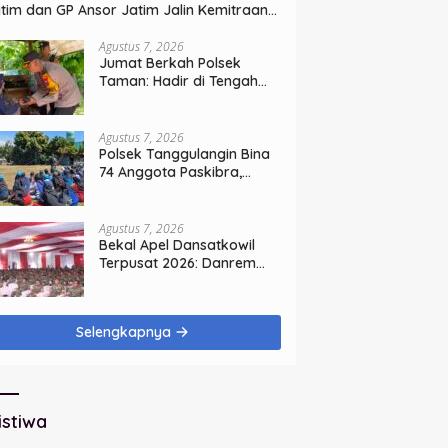
tim dan GP Ansor Jatim Jalin Kemitraan
rategis Perpajakan
Agustus 7, 2026
Jumat Berkah Polsek
Taman: Hadir di Tengah
Warga, Bagikan Sembako
dan Perkuat Ikatan
Kamtibmas
Agustus 7, 2026
Polsek Tanggulangin Bina
74 Anggota Paskibra,
Sambut HUT Ke-81
Kemerdekaan
Agustus 7, 2026
Bekal Apel Dansatkowil
Terpusat 2026: Danrem
Bhaskara Jaya Teguhkan
Kepemimpinan Humanis
Selengkapnya
istiwa