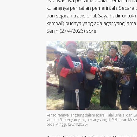
“Motivasinya pertama adalah teman-tem
kurangnya perhatian pemerintah. Secara p
dan sejarah tradisional. Saya hadir untu
kembali) budaya yang ada agar yang lama 
Senin (27/4/2026) sore.
kehadirannya langsung dalam acara Halal Bihalal dan 
Jaranan Bantengan yang berlangsung di Pelataran Mu
pada Minggu (26/4/2026).