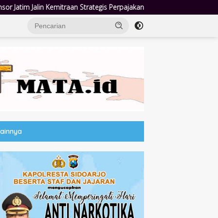
rategis Perpajakan
Jumat Berkah Polsek Taman: Hadir di Te
Lainnya