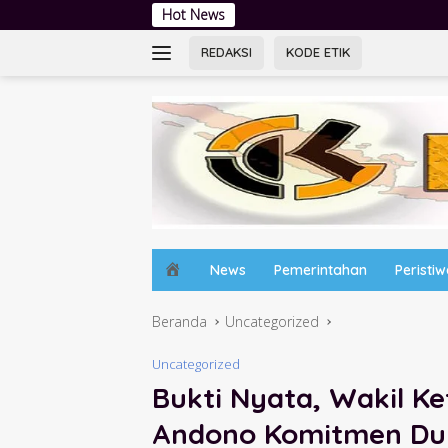
Langsung
Hot News
Tingkatkan Li
ke
konten
REDAKSI
KODE ETIK
H
News
Pemerintahan
Peristi
o
m
Beranda
Uncategorized
e
Uncategorized
Bukti Nyata, Wakil K
Andono Komitmen Duk