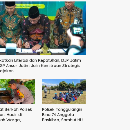
katkan Literasi dan Kepatuhan, DJP Jatim
GP Ansor Jatim Jalin Kemitraan Strategis
pajakan
t Berkah Polsek
Polsek Tanggulangin
n: Hadir di
Bina 74 Anggota
gah Warga,
Paskibra, Sambut HUT
ikan Sembako
Ke-81 Kemerdekaan