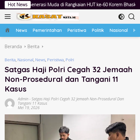
Langsung
da di Rangkaian HUT ke-60 Korem Bhaskara Jaya
Hot News
Lewat Pesta
ke
konten
Home
News
Pemerintahan
Peristiwa
Politik
Nasional
Hu
Beranda
Berita
Berita
,
Nasional
,
News
,
Peristiwa
,
Polri
Satgas Haji Polri Cegah 32 Jemaah
Non-Prosedural dan Tangani 11
Kasus
Admin
-
Satgas Haji Polri Cegah 32 Jemaah Non-Prosedural Dan
Tangani 11 Kasus
Mei 19, 2026