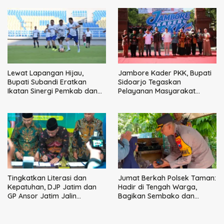
Jaya
Lewat Lapangan Hijau,
Jambore Kader PKK, Bupati
Bupati Subandi Eratkan
Sidoarjo Tegaskan
Ikatan Sinergi Pemkab dan
Pelayanan Masyarakat
DPRD Sidoarjo
Dimulai dari Keluarga
Tingkatkan Literasi dan
Jumat Berkah Polsek Taman:
Kepatuhan, DJP Jatim dan
Hadir di Tengah Warga,
GP Ansor Jatim Jalin
Bagikan Sembako dan
Kemitraan Strategis
Perkuat Ikatan Kamtibmas
Perpajakan