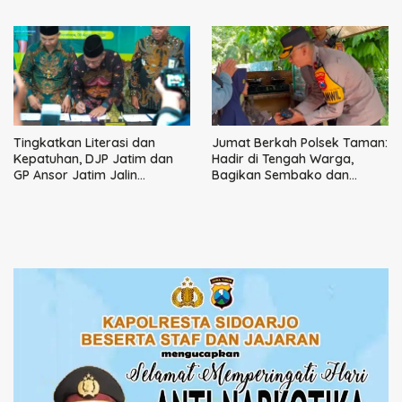
DPRD Sidoarjo
Dimulai dari Keluarga
Tingkatkan Literasi dan
Jumat Berkah Polsek Taman:
Kepatuhan, DJP Jatim dan
Hadir di Tengah Warga,
GP Ansor Jatim Jalin
Bagikan Sembako dan
Kemitraan Strategis
Perkuat Ikatan Kamtibmas
Perpajakan