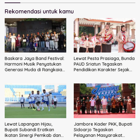
Rekomendasi untuk kamu
Baskara Jaya Band Festival:
Lewat Pesta Prasiaga, Bunda
Harmoni Musik Penyatukan
PAUD Sriatun Tegaskan
Generasi Muda di Rangkaian
Pendidikan Karakter Sejak
HUT ke-60 Korem Bhaskara
Dini Kunci Masa Depan Anak
Jaya
Lewat Lapangan Hijau,
Jambore Kader PKK, Bupati
Bupati Subandi Eratkan
Sidoarjo Tegaskan
Ikatan Sinergi Pemkab dan
Pelayanan Masyarakat