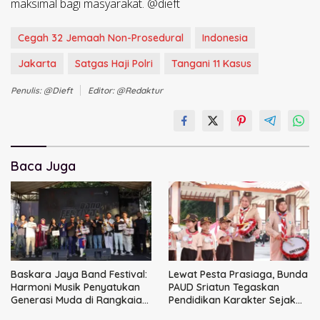
maksimal bagi masyarakat. @dieft
Cegah 32 Jemaah Non-Prosedural
Indonesia
Jakarta
Satgas Haji Polri
Tangani 11 Kasus
Penulis: @dieft
Editor: @redaktur
Baca Juga
Baskara Jaya Band Festival:
Lewat Pesta Prasiaga, Bunda
Harmoni Musik Penyatukan
PAUD Sriatun Tegaskan
Generasi Muda di Rangkaian
Pendidikan Karakter Sejak
HUT ke-60 Korem Bhaskara
Dini Kunci Masa Depan Anak