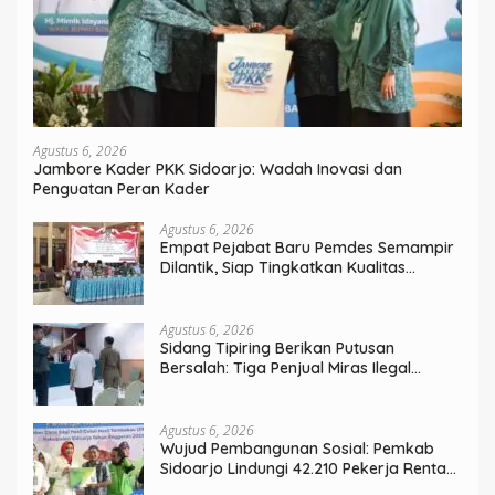
Agustus 6, 2026
Jambore Kader PKK Sidoarjo: Wadah Inovasi dan
Penguatan Peran Kader
Agustus 6, 2026
Empat Pejabat Baru Pemdes Semampir
Dilantik, Siap Tingkatkan Kualitas
Pelayanan Publik
Agustus 6, 2026
Sidang Tipiring Berikan Putusan
Bersalah: Tiga Penjual Miras Ilegal
Divonis Denda, Barang Bukti Siap
Dimusnahkan
Agustus 6, 2026
Wujud Pembangunan Sosial: Pemkab
Sidoarjo Lindungi 42.210 Pekerja Rentan
dengan BPJS Ketenagakerjaan