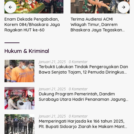
Terima Audiensi ACMI
Komitmen Pengabdian
Wilayah Timur, Danrem
dalam HUT PP Polri Ke-27 di
Bhaskara Jaya Tegaskan
Polresta Sidoarjo
Sinergi TNI
Hukum & Kriminal
Januari 21, 2025
0 Komentar
Terbukti Lakukan Tindak Pengeroyokan Dan
Bawa Senjata Tajam, 12 Pemuda Diringkus
Polisi
Januari 21, 2025
0 Komentar
Dukung Program Pemerintah, Dandim
Surabaya Utara Hadiri Penanaman Jagung
Serentak
Januari 21, 2025
0 Komentar
Memperingati Harjasda ke 166 tahun 2025,
Plt. Bupati Sidoarjo Ziarah ke Makam Mantan
Bupati Sidoarjo Terdahulu