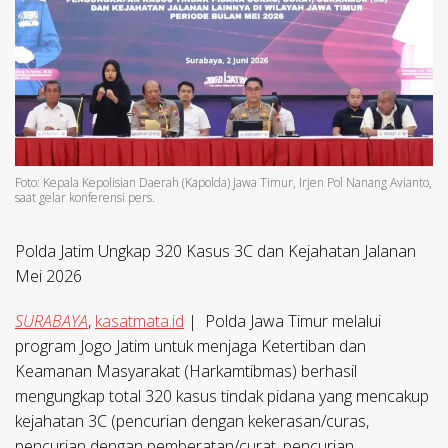
Foto: Kepala Kepolisian Daerah (Kapolda) Jawa Timur, Irjen Pol Nanang Avianto,
saat gelar konferensi pers.
Polda Jatim Ungkap 320 Kasus 3C dan Kejahatan Jalanan
Mei 2026
SURABAYA
,
kasatmata.id
| Polda Jawa Timur melalui
program Jogo Jatim untuk menjaga Ketertiban dan
Keamanan Masyarakat (Harkamtibmas) berhasil
mengungkap total 320 kasus tindak pidana yang mencakup
kejahatan 3C (pencurian dengan kekerasan/curas,
pencurian dengan pemberatan/curat, pencurian