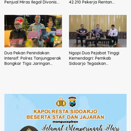
Penjual Miras Ilegal Divonis
42.210 Pekerja Rentan
Denda, Barang Bukti Siap
dengan BPJS
Dimusnahkan
Ketenagakerjaan
Dua Pekan Penindakan
Ngopi Dua Pejabat Tinggi
Intensif: Polres Tanjungperak
Kemendagri: Pemkab
Bongkar Tiga Jaringan
Sidoarjo Tegaskan
Narkoba
Perbaikan Tata Kelola
Pemerintah Tak Bisa Ditunda