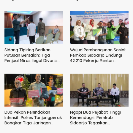
Pelayanan Publik
Sidang Tipiring Berikan
Wujud Pembangunan Sosial:
Putusan Bersalah: Tiga
Pemkab Sidoarjo Lindungi
Penjual Miras Ilegal Divonis
42.210 Pekerja Rentan
Denda, Barang Bukti Siap
dengan BPJS
Dimusnahkan
Ketenagakerjaan
Dua Pekan Penindakan
Ngopi Dua Pejabat Tinggi
Intensif: Polres Tanjungperak
Kemendagri: Pemkab
Bongkar Tiga Jaringan
Sidoarjo Tegaskan
Narkoba
Perbaikan Tata Kelola