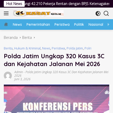
Langsung
 Pekerja Rentan dengan BPJS Ketenagakerjaan
Hot News
Dua Pekan Pe
ke
konten
Home
News
Pemerintahan
Peristiwa
Politik
Nasional
Hu
Beranda
Berita
Berita
,
Hukum & Kriminal
,
News
,
Peristiwa
,
Polda Jatim
,
Polri
Polda Jatim Ungkap 320 Kasus 3C
dan Kejahatan Jalanan Mei 2026
Admin
-
Polda Jatim Ungkap 320 Kasus 3C Dan Kejahatan Jalanan Mei
2026
Juni 3, 2026