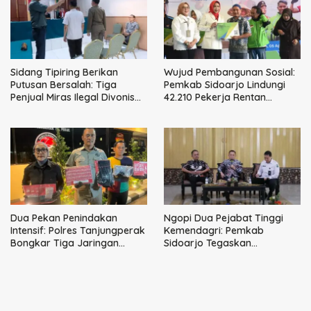
Sidang Tipiring Berikan
Wujud Pembangunan Sosial:
Putusan Bersalah: Tiga
Pemkab Sidoarjo Lindungi
Penjual Miras Ilegal Divonis
42.210 Pekerja Rentan
Denda, Barang Bukti Siap
dengan BPJS
Dimusnahkan
Ketenagakerjaan
Dua Pekan Penindakan
Ngopi Dua Pejabat Tinggi
Intensif: Polres Tanjungperak
Kemendagri: Pemkab
Bongkar Tiga Jaringan
Sidoarjo Tegaskan
Narkoba
Perbaikan Tata Kelola
Pemerintah Tak Bisa Ditunda