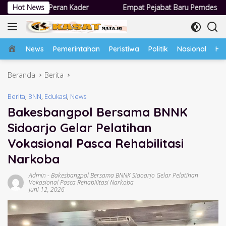
Langsung
Hot News
Empat Pejabat Baru Pemdes Semampir Dilantik, Siap Tingkatka
ke
konten
Home
News
Pemerintahan
Peristiwa
Politik
Nasional
Hu
Beranda
Berita
Berita
,
BNN
,
Edukasi
,
News
Bakesbangpol Bersama BNNK
Sidoarjo Gelar Pelatihan
Vokasional Pasca Rehabilitasi
Narkoba
Admin
-
Bakesbangpol Bersama BNNK Sidoarjo Gelar Pelatihan
Vokasional Pasca Rehabilitasi Narkoba
Juni 12, 2026