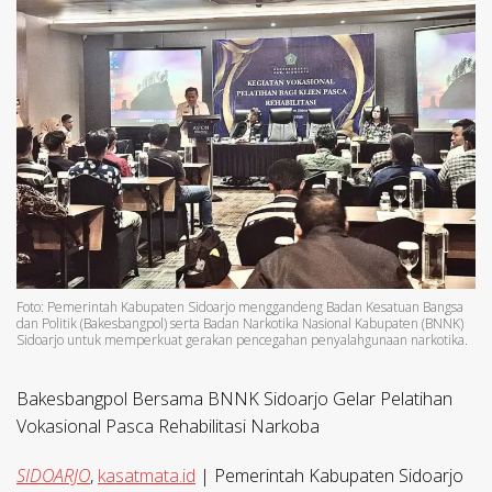
Foto: Pemerintah Kabupaten Sidoarjo menggandeng Badan Kesatuan Bangsa
dan Politik (Bakesbangpol) serta Badan Narkotika Nasional Kabupaten (BNNK)
Sidoarjo untuk memperkuat gerakan pencegahan penyalahgunaan narkotika.
Bakesbangpol Bersama BNNK Sidoarjo Gelar Pelatihan
Vokasional Pasca Rehabilitasi Narkoba
SIDOARJO
,
kasatmata.id
| Pemerintah Kabupaten Sidoarjo