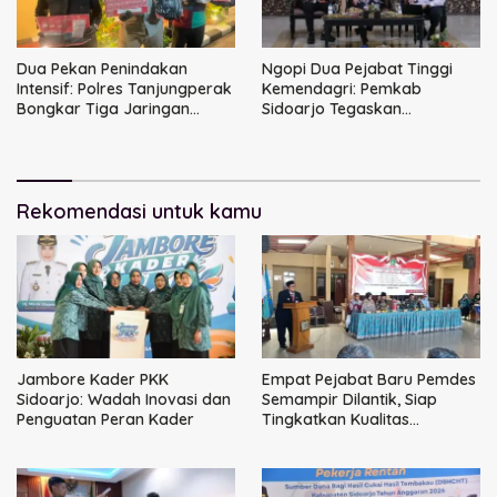
Dua Pekan Penindakan
Ngopi Dua Pejabat Tinggi
Intensif: Polres Tanjungperak
Kemendagri: Pemkab
Bongkar Tiga Jaringan
Sidoarjo Tegaskan
Narkoba
Perbaikan Tata Kelola
Pemerintah Tak Bisa Ditunda
Rekomendasi untuk kamu
Jambore Kader PKK
Empat Pejabat Baru Pemdes
Sidoarjo: Wadah Inovasi dan
Semampir Dilantik, Siap
Penguatan Peran Kader
Tingkatkan Kualitas
Pelayanan Publik