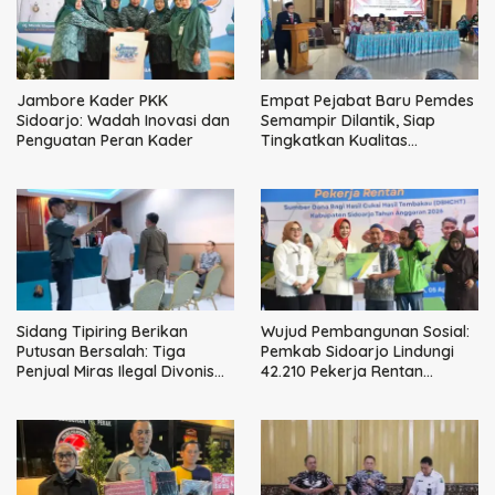
Jambore Kader PKK
Empat Pejabat Baru Pemdes
Sidoarjo: Wadah Inovasi dan
Semampir Dilantik, Siap
Penguatan Peran Kader
Tingkatkan Kualitas
Pelayanan Publik
Sidang Tipiring Berikan
Wujud Pembangunan Sosial:
Putusan Bersalah: Tiga
Pemkab Sidoarjo Lindungi
Penjual Miras Ilegal Divonis
42.210 Pekerja Rentan
Denda, Barang Bukti Siap
dengan BPJS
Dimusnahkan
Ketenagakerjaan