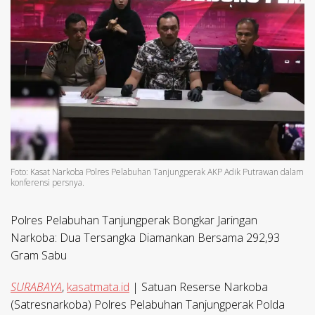
Foto: Kasat Narkoba Polres Pelabuhan Tanjungperak AKP Adik Putrawan dalam
konferensi persnya.
Polres Pelabuhan Tanjungperak Bongkar Jaringan
Narkoba: Dua Tersangka Diamankan Bersama 292,93
Gram Sabu
SURABAYA
,
kasatmata.id
| Satuan Reserse Narkoba
(Satresnarkoba) Polres Pelabuhan Tanjungperak Polda