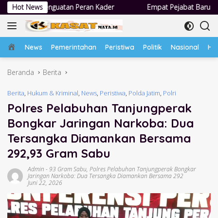
Langsung
Peran Kader
Hot News
Empat Pejabat Baru Pemdes Semampir Dilantik, S
ke
konten
Home
News
Pemerintahan
Peristiwa
Politik
Nasional
Hu
Beranda
Berita
Berita
,
Hukum & Kriminal
,
News
,
Peristiwa
,
Polda Jatim
,
Polri
Polres Pelabuhan Tanjungperak
Bongkar Jaringan Narkoba: Dua
Tersangka Diamankan Bersama
292,93 Gram Sabu
Admin
-
93 Gram Sabu
,
Polres Pelabuhan Tanjungperak Bongkar
Jaringan Narkoba: Dua Tersangka Diamankan Bersama 292
Juni 22, 2026