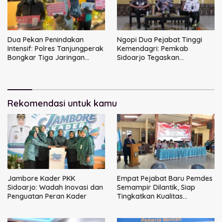
Dua Pekan Penindakan
Ngopi Dua Pejabat Tinggi
Intensif: Polres Tanjungperak
Kemendagri: Pemkab
Bongkar Tiga Jaringan
Sidoarjo Tegaskan
Narkoba
Perbaikan Tata Kelola
Pemerintah Tak Bisa Ditunda
Rekomendasi untuk kamu
Jambore Kader PKK
Empat Pejabat Baru Pemdes
Sidoarjo: Wadah Inovasi dan
Semampir Dilantik, Siap
Penguatan Peran Kader
Tingkatkan Kualitas
Pelayanan Publik