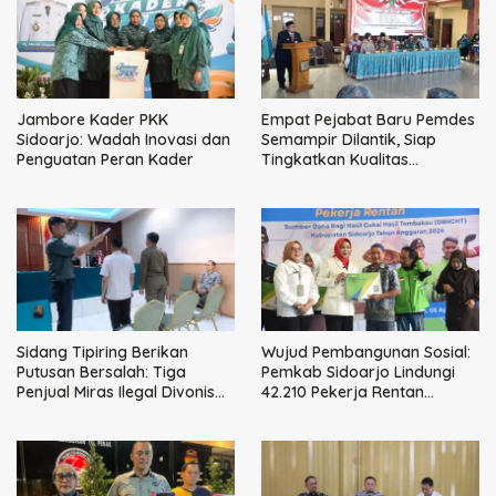
Jambore Kader PKK
Empat Pejabat Baru Pemdes
Sidoarjo: Wadah Inovasi dan
Semampir Dilantik, Siap
Penguatan Peran Kader
Tingkatkan Kualitas
Pelayanan Publik
Sidang Tipiring Berikan
Wujud Pembangunan Sosial:
Putusan Bersalah: Tiga
Pemkab Sidoarjo Lindungi
Penjual Miras Ilegal Divonis
42.210 Pekerja Rentan
Denda, Barang Bukti Siap
dengan BPJS
Dimusnahkan
Ketenagakerjaan