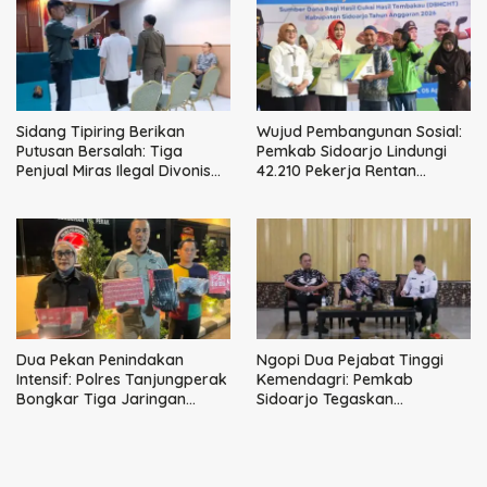
Sidang Tipiring Berikan
Wujud Pembangunan Sosial:
Putusan Bersalah: Tiga
Pemkab Sidoarjo Lindungi
Penjual Miras Ilegal Divonis
42.210 Pekerja Rentan
Denda, Barang Bukti Siap
dengan BPJS
Dimusnahkan
Ketenagakerjaan
Dua Pekan Penindakan
Ngopi Dua Pejabat Tinggi
Intensif: Polres Tanjungperak
Kemendagri: Pemkab
Bongkar Tiga Jaringan
Sidoarjo Tegaskan
Narkoba
Perbaikan Tata Kelola
Pemerintah Tak Bisa Ditunda