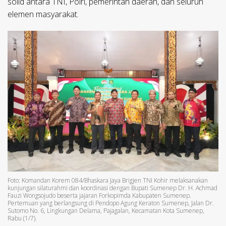
solid antara TNI, Polri, pemerintah daerah, dan seluruh
elemen masyarakat.
Foto: Komandan Korem 084/Bhaskara Jaya Brigjen TNI Kohir melaksanakan
kunjungan silaturahmi dan koordinasi dengan Bupati Sumenep Dr. H. Achmad
Fauzi Wongsojudo beserta jajaran Forkopimda Kabupaten Sumenep.
Pertemuan yang berlangsung di Pendopo Agung Keraton Sumenep, Jalan Dr.
Sutomo No. 6, Lingkungan Delama, Pajagalan, Kecamatan Kota Sumenep,
Rabu (1/7).