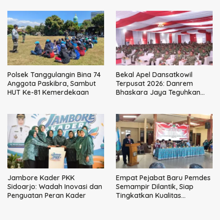
Perpajakan
Polsek Tanggulangin Bina 74
Bekal Apel Dansatkowil
Anggota Paskibra, Sambut
Terpusat 2026: Danrem
HUT Ke-81 Kemerdekaan
Bhaskara Jaya Teguhkan
Kepemimpinan Humanis
Jambore Kader PKK
Empat Pejabat Baru Pemdes
Sidoarjo: Wadah Inovasi dan
Semampir Dilantik, Siap
Penguatan Peran Kader
Tingkatkan Kualitas
Pelayanan Publik