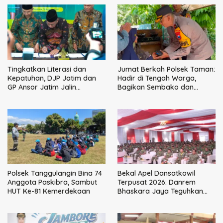
Tingkatkan Literasi dan
Jumat Berkah Polsek Taman:
Kepatuhan, DJP Jatim dan
Hadir di Tengah Warga,
GP Ansor Jatim Jalin
Bagikan Sembako dan
Kemitraan Strategis
Perkuat Ikatan Kamtibmas
Perpajakan
Polsek Tanggulangin Bina 74
Bekal Apel Dansatkowil
Anggota Paskibra, Sambut
Terpusat 2026: Danrem
HUT Ke-81 Kemerdekaan
Bhaskara Jaya Teguhkan
Kepemimpinan Humanis