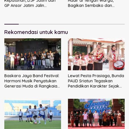
Kepatuhan, DJP Jatim dan
Hadir di Tengah Warga,
GP Ansor Jatim Jalin
Bagikan Sembako dan
Kemitraan Strategis
Perkuat Ikatan Kamtibmas
Perpajakan
Rekomendasi untuk kamu
Baskara Jaya Band Festival:
Lewat Pesta Prasiaga, Bunda
Harmoni Musik Penyatukan
PAUD Sriatun Tegaskan
Generasi Muda di Rangkaian
Pendidikan Karakter Sejak
HUT ke-60 Korem Bhaskara
Dini Kunci Masa Depan Anak
Jaya