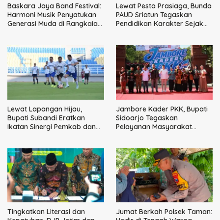
Baskara Jaya Band Festival:
Lewat Pesta Prasiaga, Bunda
Harmoni Musik Penyatukan
PAUD Sriatun Tegaskan
Generasi Muda di Rangkaian
Pendidikan Karakter Sejak
HUT ke-60 Korem Bhaskara
Dini Kunci Masa Depan Anak
Jaya
Lewat Lapangan Hijau,
Jambore Kader PKK, Bupati
Bupati Subandi Eratkan
Sidoarjo Tegaskan
Ikatan Sinergi Pemkab dan
Pelayanan Masyarakat
DPRD Sidoarjo
Dimulai dari Keluarga
Tingkatkan Literasi dan
Jumat Berkah Polsek Taman: