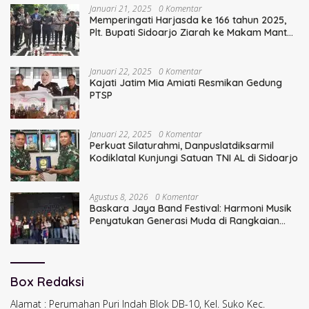
Januari 21, 2025
0 Komentar
Memperingati Harjasda ke 166 tahun 2025,
Plt. Bupati Sidoarjo Ziarah ke Makam Mantan
Bupati Sidoarjo Terdahulu
Januari 22, 2025
0 Komentar
Kajati Jatim Mia Amiati Resmikan Gedung
PTSP
Januari 22, 2025
0 Komentar
Perkuat Silaturahmi, Danpuslatdiksarmil
Kodiklatal Kunjungi Satuan TNI AL di Sidoarjo
Agustus 8, 2026
0 Komentar
Baskara Jaya Band Festival: Harmoni Musik
Penyatukan Generasi Muda di Rangkaian
HUT ke-60 Korem Bhaskara Jaya
Box Redaksi
Alamat : Perumahan Puri Indah Blok DB-10, Kel. Suko Kec.