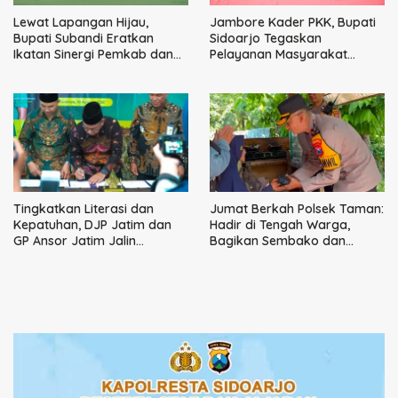
Lewat Lapangan Hijau,
Jambore Kader PKK, Bupati
Bupati Subandi Eratkan
Sidoarjo Tegaskan
Ikatan Sinergi Pemkab dan
Pelayanan Masyarakat
DPRD Sidoarjo
Dimulai dari Keluarga
Tingkatkan Literasi dan
Jumat Berkah Polsek Taman:
Kepatuhan, DJP Jatim dan
Hadir di Tengah Warga,
GP Ansor Jatim Jalin
Bagikan Sembako dan
Kemitraan Strategis
Perkuat Ikatan Kamtibmas
Perpajakan