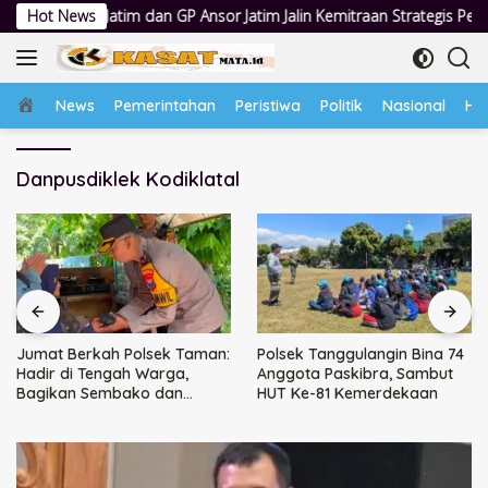
Langsung
tim dan GP Ansor Jatim Jalin Kemitraan Strategis Perpajakan
Hot News
ke
konten
Home
News
Pemerintahan
Peristiwa
Politik
Nasional
Hu
Danpusdiklek Kodiklatal
Jumat Berkah Polsek Taman:
Polsek Tanggulangin Bina 74
Hadir di Tengah Warga,
Anggota Paskibra, Sambut
Bagikan Sembako dan
HUT Ke-81 Kemerdekaan
Perkuat Ikatan Kamtibmas