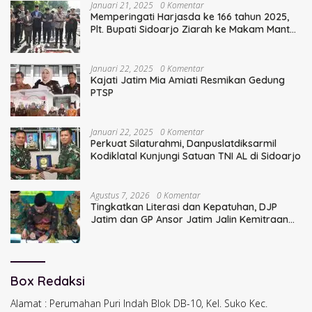
Januari 21, 2025
0 Komentar
Memperingati Harjasda ke 166 tahun 2025,
Plt. Bupati Sidoarjo Ziarah ke Makam Mantan
Bupati Sidoarjo Terdahulu
Januari 22, 2025
0 Komentar
Kajati Jatim Mia Amiati Resmikan Gedung
PTSP
Januari 22, 2025
0 Komentar
Perkuat Silaturahmi, Danpuslatdiksarmil
Kodiklatal Kunjungi Satuan TNI AL di Sidoarjo
Agustus 7, 2026
0 Komentar
Tingkatkan Literasi dan Kepatuhan, DJP
Jatim dan GP Ansor Jatim Jalin Kemitraan
Strategis Perpajakan
Box Redaksi
Alamat : Perumahan Puri Indah Blok DB-10, Kel. Suko Kec.