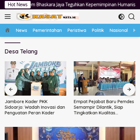
Langsung
 Bhaskara Jaya Teguhkan Kepemimpinan Humanis
Hot News
Jambore Ka
ke
konten
Home
News
Pemerintahan
Peristiwa
Politik
Nasional
Hu
Desa Telang
Jambore Kader PKK
Empat Pejabat Baru Pemdes
Sidoarjo: Wadah Inovasi dan
Semampir Dilantik, Siap
Penguatan Peran Kader
Tingkatkan Kualitas
Pelayanan Publik