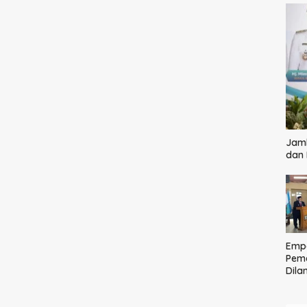
Jamb
dan
Empa
Pem
Dilan
Ting
Pela