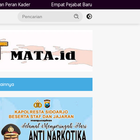
Empat Pejabat Baru Pemdes Semampir Dilantik, Siap Tingkatkan Kual
Lainnya