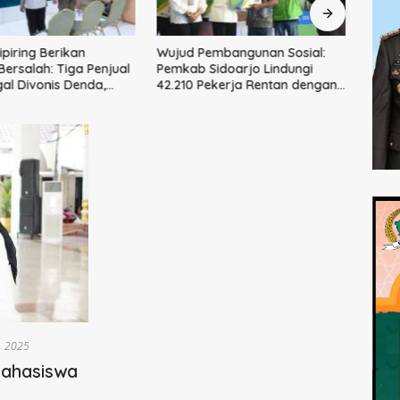
ipiring Berikan
Wujud Pembangunan Sosial:
Dua P
Bersalah: Tiga Penjual
Pemkab Sidoarjo Lindungi
Polr
gal Divonis Denda,
42.210 Pekerja Rentan dengan
Tiga
ukti Siap
BPJS Ketenagakerjaan
hkan
3, 2025
Mahasiswa