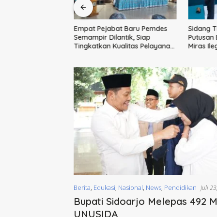
Empat Pejabat Baru Pemdes
Sidang T
er PKK Sidoarjo:
Semampir Dilantik, Siap
Putusan 
si dan Penguatan
Tingkatkan Kualitas Pelayanan
Miras Ile
r
Publik
Barang B
Dimusna
Berita
,
Edukasi
,
Nasional
,
News
,
Pendidikan
Juli 2
Bupati Sidoarjo Melepas 492 
UNUSIDA