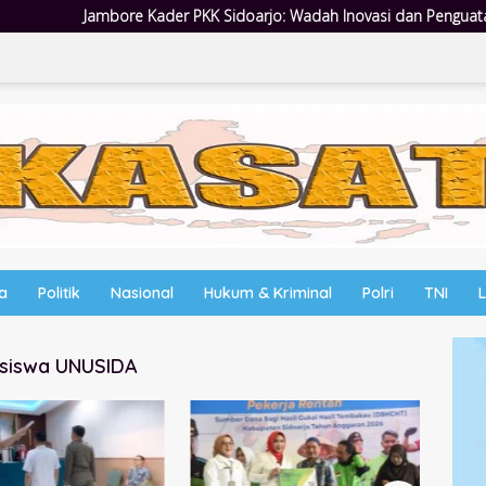
r PKK Sidoarjo: Wadah Inovasi dan Penguatan Peran Kader
wa
Politik
Nasional
Hukum & Kriminal
Polri
TNI
asiswa UNUSIDA