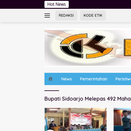
Langsung
Hot News
Jambore Kade
ke
konten
REDAKSI
KODE ETIK
H
News
Pemerintahan
Peristi
o
m
e
Bupati Sidoarjo Melepas 492 Mah