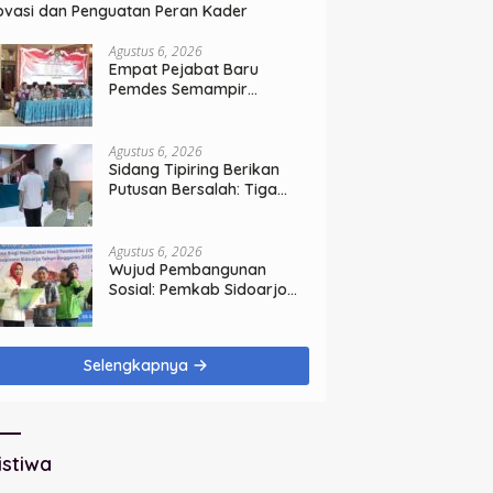
ovasi dan Penguatan Peran Kader
Agustus 6, 2026
Empat Pejabat Baru
Pemdes Semampir
Dilantik, Siap Tingkatkan
Kualitas Pelayanan Publik
Agustus 6, 2026
Sidang Tipiring Berikan
Putusan Bersalah: Tiga
Penjual Miras Ilegal Divonis
Denda, Barang Bukti Siap
Dimusnahkan
Agustus 6, 2026
Wujud Pembangunan
Sosial: Pemkab Sidoarjo
Lindungi 42.210 Pekerja
Rentan dengan BPJS
Ketenagakerjaan
Selengkapnya
istiwa