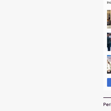
In
Per