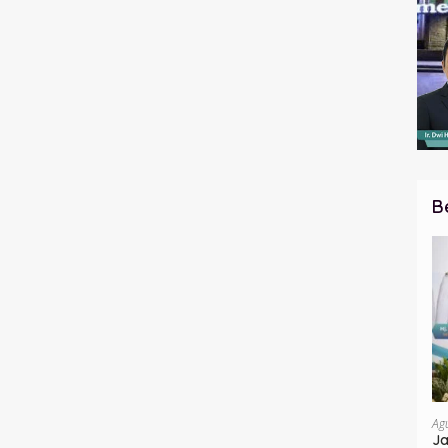
B
Ag
Ja