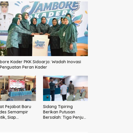
ore Kader PKK Sidoarjo: Wadah Inovasi
 Penguatan Peran Kader
t Pejabat Baru
Sidang Tipiring
des Semampir
Berikan Putusan
tik, Siap
Bersalah: Tiga Penjual
katkan Kualitas
Miras Ilegal Divonis
yanan Publik
Denda, Barang Bukti