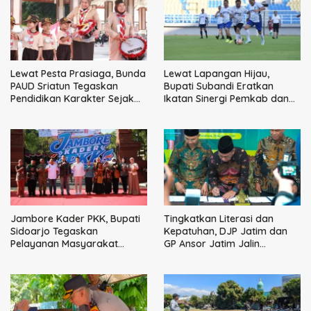
Lewat Pesta Prasiaga, Bunda
Lewat Lapangan Hijau,
PAUD Sriatun Tegaskan
Bupati Subandi Eratkan
Pendidikan Karakter Sejak
Ikatan Sinergi Pemkab dan
Dini Kunci Masa Depan Anak
DPRD Sidoarjo
Jambore Kader PKK, Bupati
Tingkatkan Literasi dan
Sidoarjo Tegaskan
Kepatuhan, DJP Jatim dan
Pelayanan Masyarakat
GP Ansor Jatim Jalin
Dimulai dari Keluarga
Kemitraan Strategis
Perpajakan