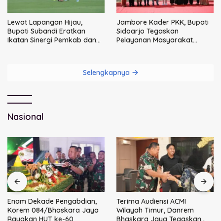
Lewat Lapangan Hijau,
Jambore Kader PKK, Bupati
Bupati Subandi Eratkan
Sidoarjo Tegaskan
Ikatan Sinergi Pemkab dan
Pelayanan Masyarakat
DPRD Sidoarjo
Dimulai dari Keluarga
Selengkapnya
Nasional
Enam Dekade Pengabdian,
Terima Audiensi ACMI
Korem 084/Bhaskara Jaya
Wilayah Timur, Danrem
Rayakan HUT ke-60
Bhaskara Jaya Tegaskan