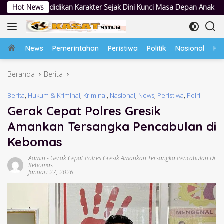
Langsung
akter Sejak Dini Kunci Masa Depan Anak
Hot News
Lewat Lapangan Hija
ke
konten
Home
News
Pemerintahan
Peristiwa
Politik
Nasional
Hu
Beranda
Berita
Berita
,
Hukum & Kriminal
,
Kriminal
,
Nasional
,
News
,
Peristiwa
,
Polri
Gerak Cepat Polres Gresik
Amankan Tersangka Pencabulan di
Kebomas
Admin
-
Gerak Cepat Polres Gresik Amankan Tersangka Pencabulan Di
Kebomas
Januari 27, 2026