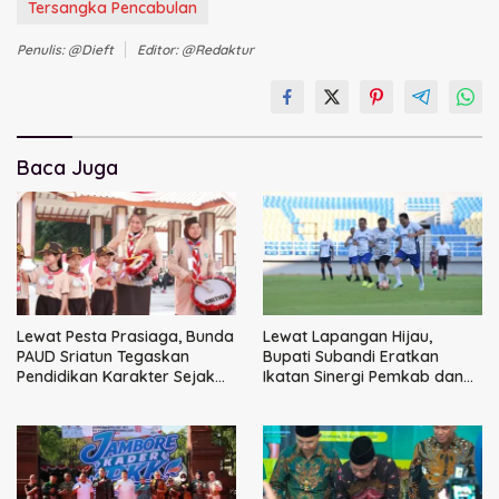
Tersangka Pencabulan
Penulis: @dieft
Editor: @redaktur
Baca Juga
Lewat Pesta Prasiaga, Bunda
Lewat Lapangan Hijau,
PAUD Sriatun Tegaskan
Bupati Subandi Eratkan
Pendidikan Karakter Sejak
Ikatan Sinergi Pemkab dan
Dini Kunci Masa Depan Anak
DPRD Sidoarjo