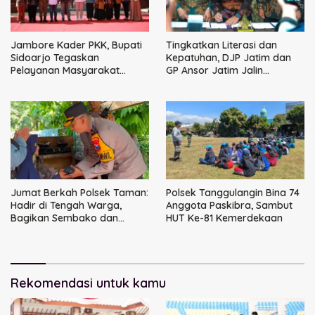
Jambore Kader PKK, Bupati
Tingkatkan Literasi dan
Sidoarjo Tegaskan
Kepatuhan, DJP Jatim dan
Pelayanan Masyarakat
GP Ansor Jatim Jalin
Dimulai dari Keluarga
Kemitraan Strategis
Perpajakan
Jumat Berkah Polsek Taman:
Polsek Tanggulangin Bina 74
Hadir di Tengah Warga,
Anggota Paskibra, Sambut
Bagikan Sembako dan
HUT Ke-81 Kemerdekaan
Perkuat Ikatan Kamtibmas
Rekomendasi untuk kamu