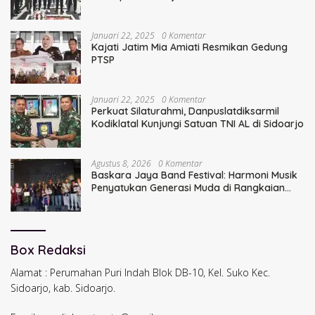
Bupati Sidoarjo Terdahulu
Januari 22, 2025
0 Komentar
Kajati Jatim Mia Amiati Resmikan Gedung
PTSP
Januari 22, 2025
0 Komentar
Perkuat Silaturahmi, Danpuslatdiksarmil
Kodiklatal Kunjungi Satuan TNI AL di Sidoarjo
Agustus 8, 2026
0 Komentar
Baskara Jaya Band Festival: Harmoni Musik
Penyatukan Generasi Muda di Rangkaian
HUT ke-60 Korem Bhaskara Jaya
Box Redaksi
Alamat : Perumahan Puri Indah Blok DB-10, Kel. Suko Kec.
Sidoarjo, kab. Sidoarjo.