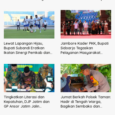
HUT ke-60 Korem Bhaskara
Dini Kunci Masa Depan Anak
Jaya
Lewat Lapangan Hijau,
Jambore Kader PKK, Bupati
Bupati Subandi Eratkan
Sidoarjo Tegaskan
Ikatan Sinergi Pemkab dan
Pelayanan Masyarakat
DPRD Sidoarjo
Dimulai dari Keluarga
Tingkatkan Literasi dan
Jumat Berkah Polsek Taman:
Kepatuhan, DJP Jatim dan
Hadir di Tengah Warga,
GP Ansor Jatim Jalin
Bagikan Sembako dan
Kemitraan Strategis
Perkuat Ikatan Kamtibmas