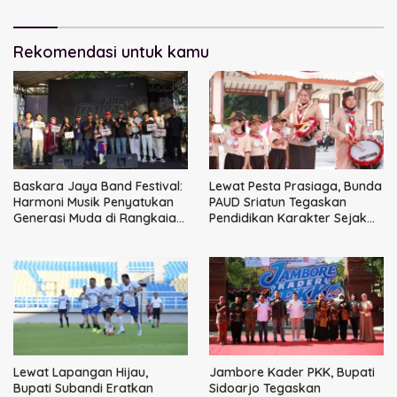
Perpajakan
Rekomendasi untuk kamu
Baskara Jaya Band Festival:
Lewat Pesta Prasiaga, Bunda
Harmoni Musik Penyatukan
PAUD Sriatun Tegaskan
Generasi Muda di Rangkaian
Pendidikan Karakter Sejak
HUT ke-60 Korem Bhaskara
Dini Kunci Masa Depan Anak
Jaya
Lewat Lapangan Hijau,
Jambore Kader PKK, Bupati
Bupati Subandi Eratkan
Sidoarjo Tegaskan