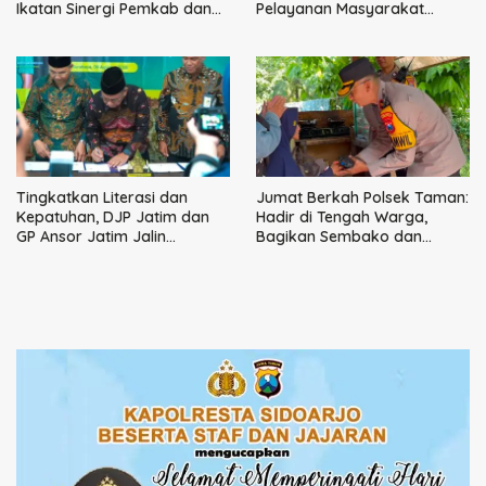
Ikatan Sinergi Pemkab dan
Pelayanan Masyarakat
DPRD Sidoarjo
Dimulai dari Keluarga
Tingkatkan Literasi dan
Jumat Berkah Polsek Taman:
Kepatuhan, DJP Jatim dan
Hadir di Tengah Warga,
GP Ansor Jatim Jalin
Bagikan Sembako dan
Kemitraan Strategis
Perkuat Ikatan Kamtibmas
Perpajakan