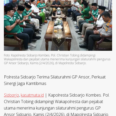
Foto: Kapolresta Sidoarjo Kombes. Pol. Christian Tobing didampingi
Wakapolresta dan pejabat utama menerima kunjungan silaturahmi pengurus
GP Ansor Sidoarjo, Kamis (2/4/2026), di Mapolresta Sidoarjo.
Polresta Sidoarjo Terima Silaturahmi GP Ansor, Perkuat
Sinergi Jaga Kamtibmas
Sidoarjo
,
kasatmata.id
| Kapolresta Sidoarjo Kombes. Pol.
Christian Tobing didampingi Wakapolresta dan pejabat
utama menerima kunjungan silaturahmi pengurus GP
Ansor Sidoarjo, Kamis (2/4/2026), di Mapolresta Sidoarjo.