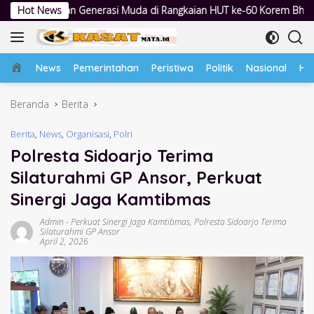
Langsung
si Muda di Rangkaian HUT ke-60 Korem Bhaskara Jaya
Hot News
Lewat 
ke
konten
Home
News
Pemerintahan
Peristiwa
Politik
Nasional
Hu
Beranda
Berita
Berita
,
News
,
Organisasi
,
Polri
Polresta Sidoarjo Terima
Silaturahmi GP Ansor, Perkuat
Sinergi Jaga Kamtibmas
Admin
-
Perkuat Sinergi Jaga Kamtibmas
,
Polresta Sidoarjo Terima
Silaturahmi GP Ansor
April 2, 2026