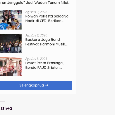
run Jenggala” Jadi Wadah Tanam Nilai
hur dan Cinta Budaya Lokal
Agustus 9, 2026
Polwan Polresta Sidoarjo
Hadir di CFD, Berikan
Pengamanan Humanis
Agustus 8, 2026
Baskara Jaya Band
Festival: Harmoni Musik
Penyatukan Generasi
Muda di Rangkaian HUT
ke-60 Korem Bhaskara
Agustus 8, 2026
Jaya
Lewat Pesta Prasiaga,
Bunda PAUD Sriatun
Tegaskan Pendidikan
Karakter Sejak Dini Kunci
Masa Depan Anak
Selengkapnya
istiwa