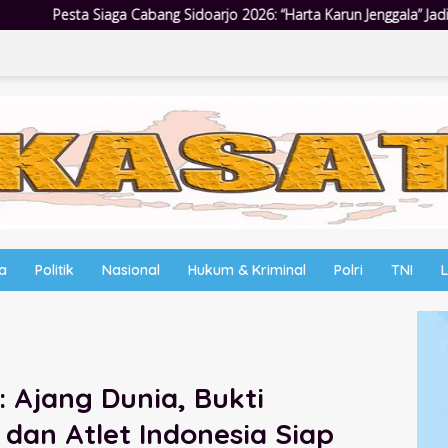
arjo 2026: “Harta Karun Jenggala” Jadi Wadah Tanam Nilai Luhur dan 
wa
Politik
Nasional
Hukum & Kriminal
Polri
TNI
 Ajang Dunia, Bukti
an Atlet Indonesia Siap