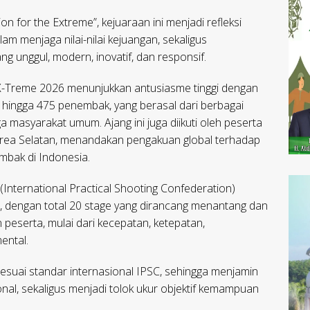
n for the Extreme”, kejuaraan ini menjadi refleksi
am menjaga nilai-nilai kejuangan, sekaligus
 unggul, modern, inovatif, dan responsif.
 X-Treme 2026 menunjukkan antusiasme tinggi dengan
 hingga 475 penembak, yang berasal dari berbagai
gga masyarakat umum. Ajang ini juga diikuti oleh peserta
Korea Selatan, menandakan pengakuan global terhadap
mbak di Indonesia.
(International Practical Shooting Confederation)
II, dengan total 20 stage yang dirancang menantang dan
eserta, mulai dari kecepatan, ketepatan,
ental.
esuai standar internasional IPSC, sehingga menjamin
nal, sekaligus menjadi tolok ukur objektif kemampuan