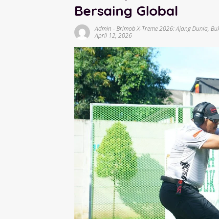
Bersaing Global
Admin
-
Brimob X-Treme 2026: Ajang Dunia
,
Buk
April 12, 2026