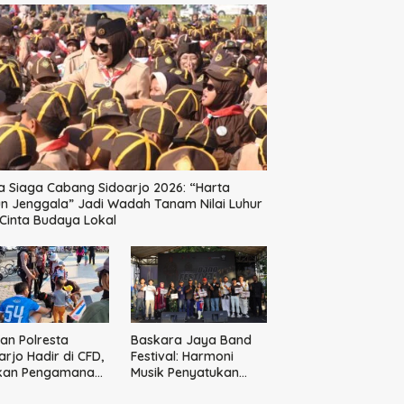
a Siaga Cabang Sidoarjo 2026: “Harta
n Jenggala” Jadi Wadah Tanam Nilai Luhur
Cinta Budaya Lokal
an Polresta
Baskara Jaya Band
arjo Hadir di CFD,
Festival: Harmoni
ikan Pengamanan
Musik Penyatukan
anis
Generasi Muda di