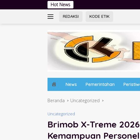
Langsung
Hot News
Pesta Siaga Cabang Sido
ke
konten
REDAKSI
KODE ETIK
H
News
Pemerintahan
Peristi
o
m
Beranda
Uncategorized
e
Uncategorized
Brimob X-Treme 2026:
Kemampuan Personel d