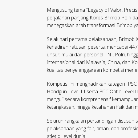
Mengusung tema “Legacy of Valor, Precisio
perjalanan panjang Korps Brimob Polri dal
menegaskan arah transformasi Brimob yang
Sejak hari pertama pelaksanaan, Brimob
kehadiran ratusan peserta, mencapai 447
unsur, mulai dari personel TNI, Polri, hin
internasional dari Malaysia, China, dan 
kualitas penyelenggaraan kompetisi mene
Kompetisi ini menghadirkan kategori IPSC 
Handgun Level III serta PCC Optic Level 
menguji secara komprehensif kemampuan p
ketangkasan, hingga ketahanan fisik dan m
Seluruh rangkaian pertandingan disusun s
pelaksanaan yang fair, aman, dan profesio
atlet di level dunia.