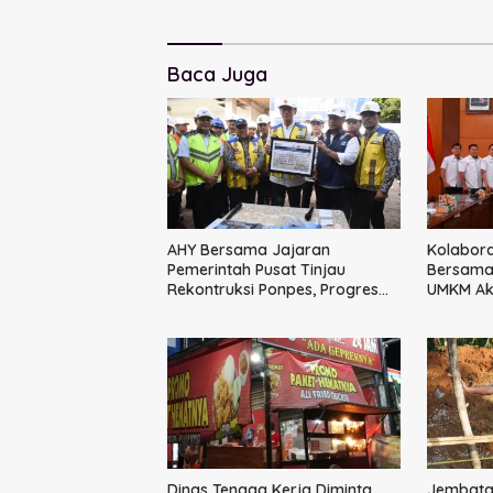
Baca Juga
AHY Bersama Jajaran
Kolabora
Pemerintah Pusat Tinjau
Bersama 
Rekontruksi Ponpes, Progres
UMKM Aks
Capai 50 Persen
Terintegr
Besar
Dinas Tenaga Kerja Diminta
Jembatan