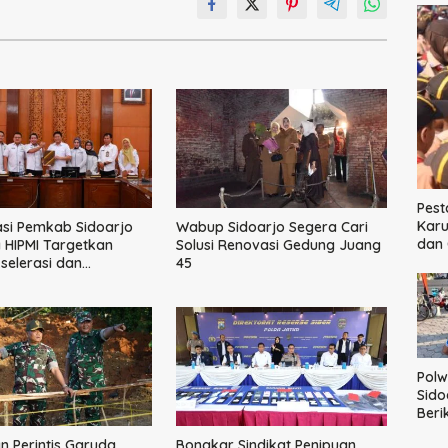
Pest
Karu
si Pemkab Sidoarjo
Wabup Sidoarjo Segera Cari
dan 
HIPMI Targetkan
Solusi Renovasi Gedung Juang
elerasi dan
45
asi Rantai Industri
Polw
Sido
Ber
Hum
 Perintis Garuda,
Bongkar Sindikat Penipuan