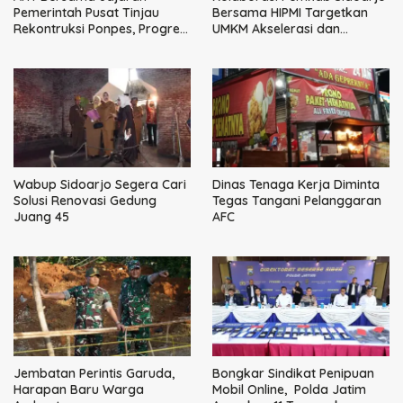
Pemerintah Pusat Tinjau
Bersama HIPMI Targetkan
Rekontruksi Ponpes, Progres
UMKM Akselerasi dan
Capai 50 Persen
Terintegrasi Rantai Industri
Besar
Wabup Sidoarjo Segera Cari
Dinas Tenaga Kerja Diminta
Solusi Renovasi Gedung
Tegas Tangani Pelanggaran
Juang 45
AFC
Jembatan Perintis Garuda,
Bongkar Sindikat Penipuan
Harapan Baru Warga
Mobil Online, Polda Jatim