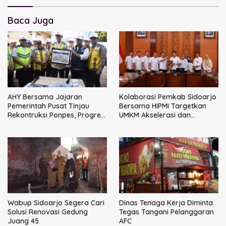
Baca Juga
AHY Bersama Jajaran
Kolaborasi Pemkab Sidoarjo
Pemerintah Pusat Tinjau
Bersama HIPMI Targetkan
Rekontruksi Ponpes, Progres
UMKM Akselerasi dan
Capai 50 Persen
Terintegrasi Rantai Industri
Besar
Wabup Sidoarjo Segera Cari
Dinas Tenaga Kerja Diminta
Solusi Renovasi Gedung
Tegas Tangani Pelanggaran
Juang 45
AFC