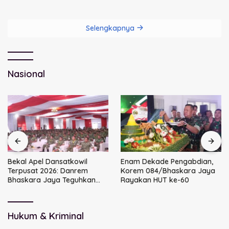
Dini Kunci Masa Depan Anak
DPRD Sidoarjo
Selengkapnya
Nasional
Bekal Apel Dansatkowil
Enam Dekade Pengabdian,
Terpusat 2026: Danrem
Korem 084/Bhaskara Jaya
Bhaskara Jaya Teguhkan
Rayakan HUT ke-60
Kepemimpinan Humanis
Hukum & Kriminal