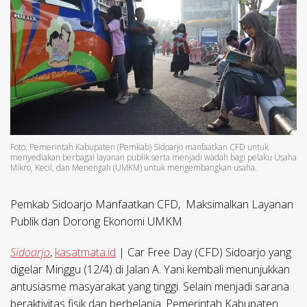
Foto: Pemerintah Kabupaten (Pemkab) Sidoarjo manfaatkan CFD untuk
menyediakan berbagai layanan publik serta menjadi wadah bagi pelaku Usaha
Mikro, Kecil, dan Menengah (UMKM) untuk mengembangkan usaha.
Pemkab Sidoarjo Manfaatkan CFD, Maksimalkan Layanan
Publik dan Dorong Ekonomi UMKM
Sidoarjo
,
kasatmata.id
| Car Free Day (CFD) Sidoarjo yang
digelar Minggu (12/4) di Jalan A. Yani kembali menunjukkan
antusiasme masyarakat yang tinggi. Selain menjadi sarana
beraktivitas fisik dan berbelanja. Pemerintah Kabupaten