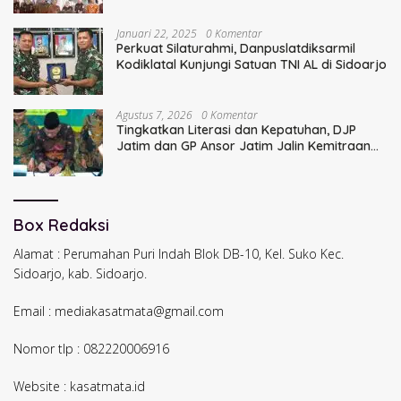
Januari 22, 2025
0 Komentar
Perkuat Silaturahmi, Danpuslatdiksarmil
Kodiklatal Kunjungi Satuan TNI AL di Sidoarjo
Agustus 7, 2026
0 Komentar
Tingkatkan Literasi dan Kepatuhan, DJP
Jatim dan GP Ansor Jatim Jalin Kemitraan
Strategis Perpajakan
Box Redaksi
Alamat : Perumahan Puri Indah Blok DB-10, Kel. Suko Kec.
Sidoarjo, kab. Sidoarjo.
Email : mediakasatmata@gmail.com
Nomor tlp : 082220006916
Website : kasatmata.id