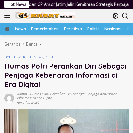
Langsung
Ansor Jatim Jalin Kemitraan Strategis Perpajakan
Hot News
Jumat Berka
ke
konten
Home
News
Pemerintahan
Peristiwa
Politik
Nasional
Hu
Beranda
Berita
Berita
,
Nasional
,
News
,
Polri
Humas Polri Perankan Diri Sebagai
Penjaga Kebenaran Informasi di
Era Digital
Admin
-
Humas Polri Perankan Diri Sebagai Penjaga Kebenaran
Informasi Di Era Digital
April 15, 2026