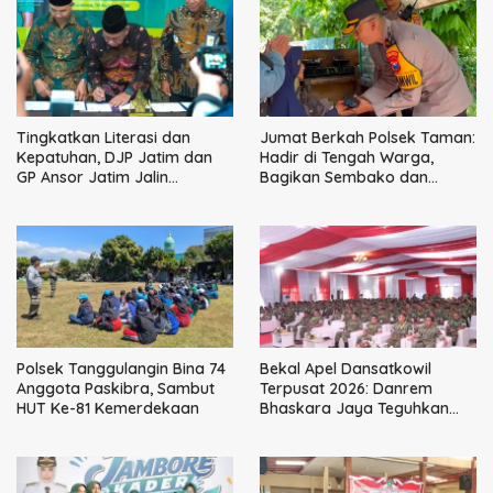
Tingkatkan Literasi dan
Jumat Berkah Polsek Taman:
Kepatuhan, DJP Jatim dan
Hadir di Tengah Warga,
GP Ansor Jatim Jalin
Bagikan Sembako dan
Kemitraan Strategis
Perkuat Ikatan Kamtibmas
Perpajakan
Polsek Tanggulangin Bina 74
Bekal Apel Dansatkowil
Anggota Paskibra, Sambut
Terpusat 2026: Danrem
HUT Ke-81 Kemerdekaan
Bhaskara Jaya Teguhkan
Kepemimpinan Humanis