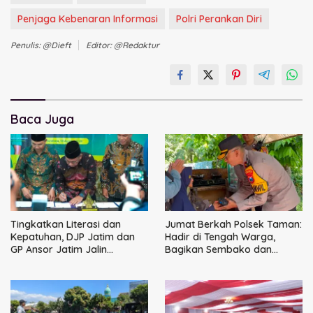
Penjaga Kebenaran Informasi
Polri Perankan Diri
Penulis: @dieft
Editor: @redaktur
Baca Juga
Tingkatkan Literasi dan
Jumat Berkah Polsek Taman:
Kepatuhan, DJP Jatim dan
Hadir di Tengah Warga,
GP Ansor Jatim Jalin
Bagikan Sembako dan
Kemitraan Strategis
Perkuat Ikatan Kamtibmas
Perpajakan