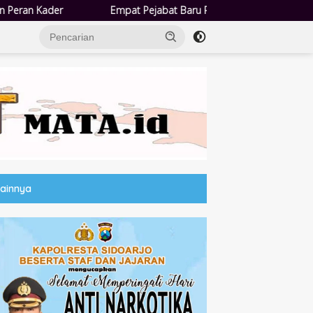
Pejabat Baru Pemdes Semampir Dilantik, Siap Tingkatkan Kualitas Pe
Lainnya