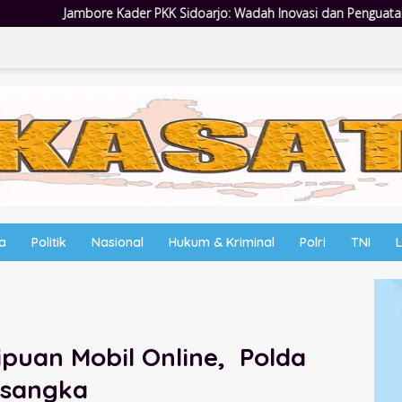
Sidoarjo: Wadah Inovasi dan Penguatan Peran Kader
Empat 
wa
Politik
Nasional
Hukum & Kriminal
Polri
TNI
ipuan Mobil Online, Polda
rsangka