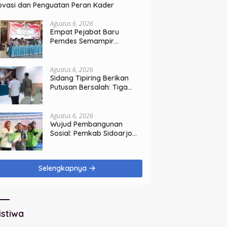
ovasi dan Penguatan Peran Kader
Agustus 6, 2026
Empat Pejabat Baru
Pemdes Semampir
Dilantik, Siap Tingkatkan
Kualitas Pelayanan Publik
Agustus 6, 2026
Sidang Tipiring Berikan
Putusan Bersalah: Tiga
Penjual Miras Ilegal Divonis
Denda, Barang Bukti Siap
Dimusnahkan
Agustus 6, 2026
Wujud Pembangunan
Sosial: Pemkab Sidoarjo
Lindungi 42.210 Pekerja
Rentan dengan BPJS
Ketenagakerjaan
Selengkapnya
istiwa