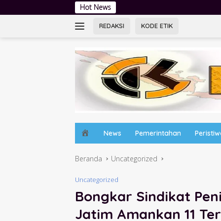
Langsung
Hot News
Jambore Kader PKK 
ke
konten
REDAKSI
KODE ETIK
H
News
Pemerintahan
Peristi
o
m
Beranda
Uncategorized
e
Uncategorized
Bongkar Sindikat Pen
Jatim Amankan 11 Te