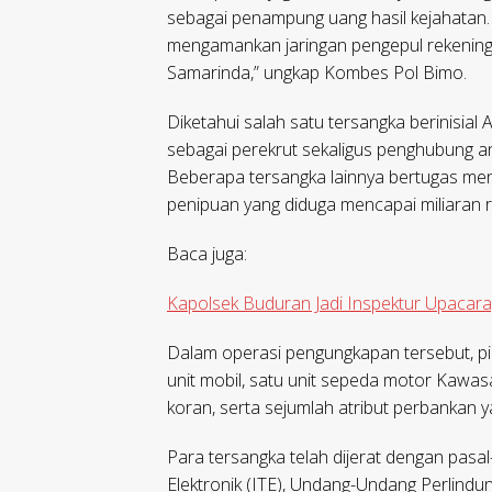
sebagai penampung uang hasil kejahatan
mengamankan jaringan pengepul rekening 
Samarinda,” ungkap Kombes Pol Bimo.
Diketahui salah satu tersangka berinisia
sebagai perekrut sekaligus penghubung an
Beberapa tersangka lainnya bertugas menc
penipuan yang diduga mencapai miliaran r
Baca juga:
Kapolsek Buduran Jadi Inspektur Upacara,
Dalam operasi pengungkapan tersebut, pih
unit mobil, satu unit sepeda motor Kawas
koran, serta sejumlah atribut perbankan 
Para tersangka telah dijerat dengan pas
Elektronik (ITE), Undang-Undang Perlindu