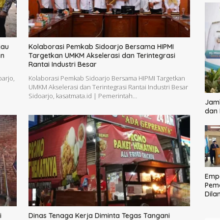
jau
Kolaborasi Pemkab Sidoarjo Bersama HIPMI
en
Targetkan UMKM Akselerasi dan Terintegrasi
Rantai Industri Besar
arjo,
Kolaborasi Pemkab Sidoarjo Bersama HIPMI Targetkan
UMKM Akselerasi dan Terintegrasi Rantai Industri Besar
Sidoarjo, kasatmata.id | Pemerintah…
Jamb
dan
Empa
Pem
Dilan
Ting
Pela
i
Dinas Tenaga Kerja Diminta Tegas Tangani