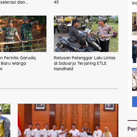
elerasi dan
45
In
asi Rantai Industri
 Perintis Garuda,
Ratusan Pelanggar Lalu Lintas
 Baru Warga
di Sidoarjo Terjaring ETLE
n
Handheld
Per