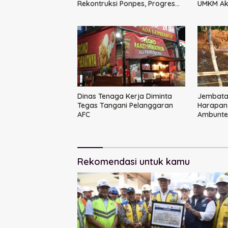
Rekontruksi Ponpes, Progres
UMKM Aks
Capai 50 Persen
Terintegr
Besar
Dinas Tenaga Kerja Diminta
Jembatan
Tegas Tangani Pelanggaran
Harapan
AFC
Ambunte
Rekomendasi untuk kamu