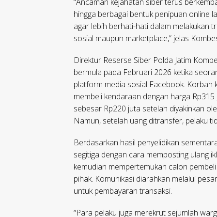
“Ancaman kejahatan siber terus berkembang,
hingga berbagai bentuk penipuan online l
agar lebih berhati-hati dalam melakukan tra
sosial maupun marketplace,” jelas Kombes
Direktur Reserse Siber Polda Jatim Komb
bermula pada Februari 2026 ketika seora
platform media sosial Facebook. Korban
membeli kendaraan dengan harga Rp315 j
sebesar Rp220 juta setelah diyakinkan ol
Namun, setelah uang ditransfer, pelaku ti
Berdasarkan hasil penyelidikan sementar
segitiga dengan cara memposting ulang ikl
kemudian mempertemukan calon pembeli d
pihak. Komunikasi diarahkan melalui pes
untuk pembayaran transaksi.
“Para pelaku juga merekrut sejumlah war