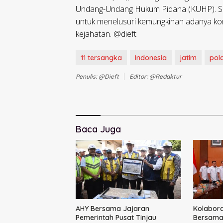
Undang-Undang Hukum Pidana (KUHP). Saa
untuk menelusuri kemungkinan adanya kor
kejahatan. @dieft
11 tersangka
Indonesia
jatim
pol
Penulis: @dieft
Editor: @redaktur
Baca Juga
AHY Bersama Jajaran
Kolabora
Pemerintah Pusat Tinjau
Bersama 