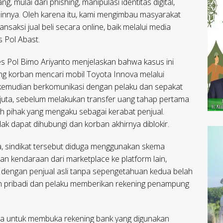
 mulai dari phishing, manipulasi identitas digital,
ainnya. Oleh karena itu, kami mengimbau masyarakat
nsaksi jual beli secara online, baik melalui media
 Pol Abast.
es Pol Bimo Ariyanto menjelaskan bahwa kasus ini
ng korban mencari mobil Toyota Innova melalui
 kemudian berkomunikasi dengan pelaku dan sepakat
uta, sebelum melakukan transfer uang tahap pertama
eh pihak yang mengaku sebagai kerabat penjual.
dak dapat dihubungi dan korban akhirnya diblokir.
a, sindikat tersebut diduga menggunakan skema
an kendaraan dari marketplace ke platform lain,
engan penjual asli tanpa sepengetahuan kedua belah
an pribadi dan pelaku memberikan rekening penampung
ga untuk membuka rekening bank yang digunakan