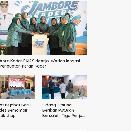
ore Kader PKK Sidoarjo: Wadah Inovasi
 Penguatan Peran Kader
t Pejabat Baru
Sidang Tipiring
des Semampir
Berikan Putusan
tik, Siap
Bersalah: Tiga Penjual
katkan Kualitas
Miras Ilegal Divonis
yanan Publik
Denda, Barang Bukti