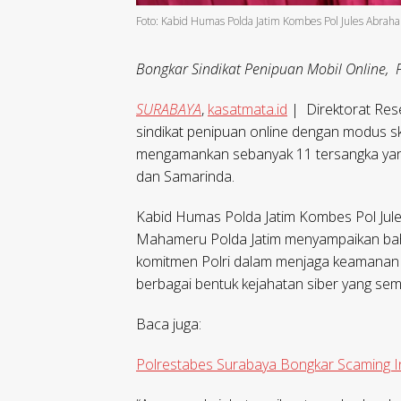
Foto: Kabid Humas Polda Jatim Kombes Pol Jules Abra
Bongkar Sindikat Penipuan Mobil Online,
SURABAYA
,
kasatmata.id
| Direktorat Res
sindikat penipuan online dengan modus ske
mengamankan sebanyak 11 tersangka yang d
dan Samarinda.
Kabid Humas Polda Jatim Kombes Pol Jul
Mahameru Polda Jatim menyampaikan bah
komitmen Polri dalam menjaga keamanan ru
berbagai bentuk kejahatan siber yang sem
Baca juga:
Polrestabes Surabaya Bongkar Scaming I