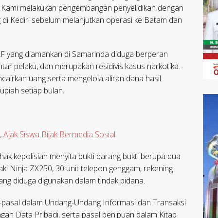
. Kami melakukan pengembangan penyelidikan dengan
di Kediri sebelum melanjutkan operasi ke Batam dan
l AF yang diamankan di Samarinda diduga berperan
tar pelaku, dan merupakan residivis kasus narkotika.
airkan uang serta mengelola aliran dana hasil
upiah setiap bulan.
 Ajak Siswa Bijak Bermedia Sosial
ak kepolisian menyita bukti barang bukti berupa dua
aki Ninja ZX250, 30 unit telepon genggam, rekening
yang diduga digunakan dalam tindak pidana.
al-pasal dalam Undang-Undang Informasi dan Transaksi
ngan Data Pribadi, serta pasal penipuan dalam Kitab