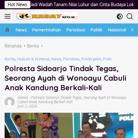
Langsung
h Tanam Nilai Luhur dan Cinta Budaya Lokal
Hot News
Polwan Polresta
ke
konten
Home
News
Pemerintahan
Peristiwa
Politik
Nasional
Hu
Beranda
Berita
Berita
,
Hukum & Kriminal
,
News
,
Peristiwa
,
Polda Jatim
,
Polri
Polresta Sidoarjo Tindak Tegas,
Seorang Ayah di Wonoayu Cabuli
Anak Kandung Berkali-Kali
Admin
-
Polresta Sidoarjo Tindak Tegas
,
Seorang Ayah Di Wonoayu
Cabuli Anak Kandung Berkali-Kali
Juni 3, 2026