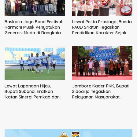
Baskara Jaya Band Festival:
Lewat Pesta Prasiaga, Bunda
Harmoni Musik Penyatukan
PAUD Sriatun Tegaskan
Generasi Muda di Rangkaian
Pendidikan Karakter Sejak
HUT ke-60 Korem Bhaskara
Dini Kunci Masa Depan Anak
Jaya
Lewat Lapangan Hijau,
Jambore Kader PKK, Bupati
Bupati Subandi Eratkan
Sidoarjo Tegaskan
Ikatan Sinergi Pemkab dan
Pelayanan Masyarakat
DPRD Sidoarjo
Dimulai dari Keluarga