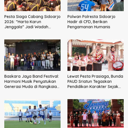
Pesta Siaga Cabang Sidoarjo
Polwan Polresta Sidoarjo
2026: “Harta Karun
Hadir di CFD, Berikan
Jenggala” Jadi Wadah
Pengamanan Humanis
Tanam Nilai Luhur dan Cinta
Budaya Lokal
Baskara Jaya Band Festival:
Lewat Pesta Prasiaga, Bunda
Harmoni Musik Penyatukan
PAUD Sriatun Tegaskan
Generasi Muda di Rangkaian
Pendidikan Karakter Sejak
HUT ke-60 Korem Bhaskara
Dini Kunci Masa Depan Anak
Jaya