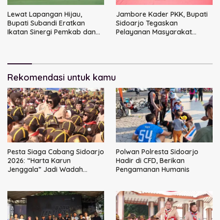
Lewat Lapangan Hijau,
Jambore Kader PKK, Bupati
Bupati Subandi Eratkan
Sidoarjo Tegaskan
Ikatan Sinergi Pemkab dan
Pelayanan Masyarakat
DPRD Sidoarjo
Dimulai dari Keluarga
Rekomendasi untuk kamu
Pesta Siaga Cabang Sidoarjo
Polwan Polresta Sidoarjo
2026: “Harta Karun
Hadir di CFD, Berikan
Jenggala” Jadi Wadah
Pengamanan Humanis
Tanam Nilai Luhur dan Cinta
Budaya Lokal