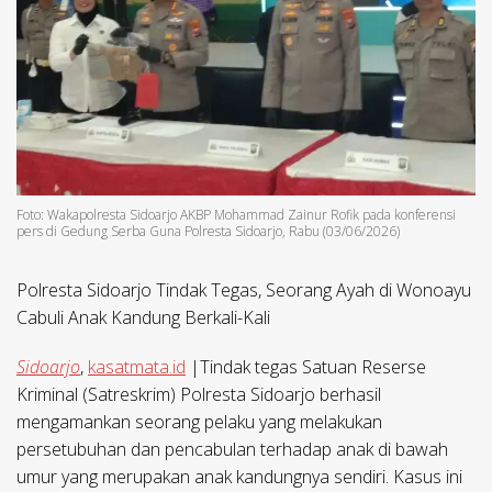
Foto: Wakapolresta Sidoarjo AKBP Mohammad Zainur Rofik pada konferensi
pers di Gedung Serba Guna Polresta Sidoarjo, Rabu (03/06/2026)
Polresta Sidoarjo Tindak Tegas, Seorang Ayah di Wonoayu
Cabuli Anak Kandung Berkali-Kali
Sidoarjo
,
kasatmata.id
|Tindak tegas Satuan Reserse
Kriminal (Satreskrim) Polresta Sidoarjo berhasil
mengamankan seorang pelaku yang melakukan
persetubuhan dan pencabulan terhadap anak di bawah
umur yang merupakan anak kandungnya sendiri. Kasus ini