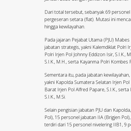
Dari total tersebut, sebanyak 69 persone
pergeseran setara (flat). Mutasi ini menca
hingga kewilayahan.
Pada jajaran Pejabat Utama (PJU) Mabes 
jabatan strategis, yakni Kalemdiklat Polri 
Polri Irjen Pol Johnny Eddizon Isir, S.I.K.
S.I.K., M.H., serta Kayanma Polri Kombes P
Sementara itu, pada jabatan kewilayahan, 
yakni Kapolda Sumatera Selatan Irjen Pol 
Barat Irjen Pol Alfred Papare, S.I.K., se
S.I.K., M.Si.
Selain pengisian jabatan PJU dan Kapolda,
Pol), 15 personel jabatan IIA (Brigjen Pol
terdiri dari 15 personel nivelering IIB1, 9 