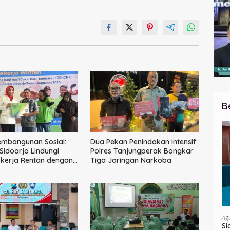
B
embangunan Sosial:
Dua Pekan Penindakan Intensif:
idoarjo Lindungi
Polres Tanjungperak Bongkar
ekerja Rentan dengan
Tiga Jaringan Narkoba
tenagakerjaan
Ag
Si