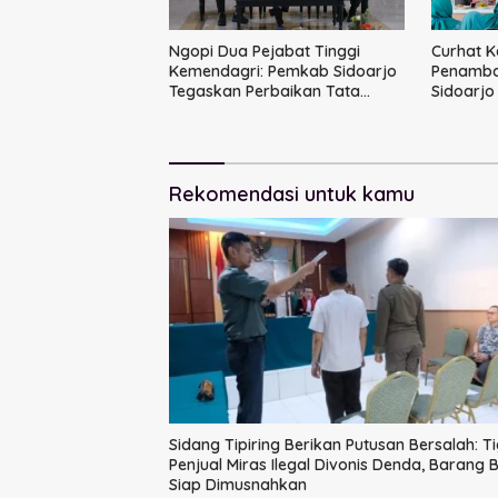
Ngopi Dua Pejabat Tinggi
Curhat K
Kemendagri: Pemkab Sidoarjo
Penamba
Tegaskan Perbaikan Tata
Sidoarjo
Kelola Pemerintah Tak Bisa
Bangun
Ditunda
Rekomendasi untuk kamu
Sidang Tipiring Berikan Putusan Bersalah: T
Penjual Miras Ilegal Divonis Denda, Barang B
Siap Dimusnahkan