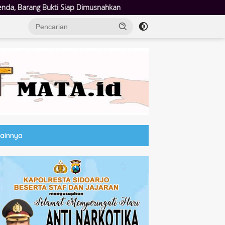
usnahkan
Wujud Pembangunan Sosial: Pemkab Sidoarjo Lindun
Lainnya