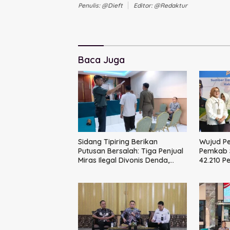
Penulis: @dieft
Editor: @redaktur
Baca Juga
Sidang Tipiring Berikan
Wujud P
Putusan Bersalah: Tiga Penjual
Pemkab S
Miras Ilegal Divonis Denda,
42.210 P
Barang Bukti Siap
BPJS Ke
Dimusnahkan