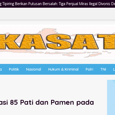
salah: Tiga Penjual Miras Ilegal Divonis Denda, Barang Bukti Siap Dim
wa
Politik
Nasional
Hukum & Kriminal
Polri
TNI
asi 85 Pati dan Pamen pada