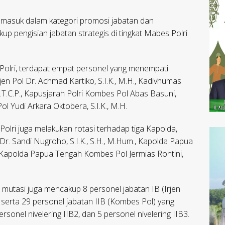
l masuk dalam kategori promosi jabatan dan
kup pengisian jabatan strategis di tingkat Mabes Polri
Polri, terdapat empat personel yang menempati
Irjen Pol Dr. Achmad Kartiko, S.I.K., M.H., Kadivhumas
, M.T.C.P., Kapusjarah Polri Kombes Pol Abas Basuni,
ol Yudi Arkara Oktobera, S.I.K., M.H.
Polri juga melakukan rotasi terhadap tiga Kapolda,
Dr. Sandi Nugroho, S.I.K., S.H., M.Hum., Kapolda Papua
rta Kapolda Papua Tengah Kombes Pol Jermias Rontini,
 mutasi juga mencakup 8 personel jabatan IB (Irjen
), serta 29 personel jabatan IIB (Kombes Pol) yang
personel nivelering IIB2, dan 5 personel nivelering IIB3.