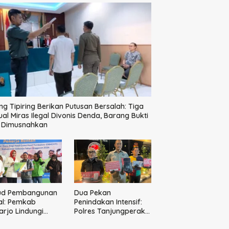
ng Tipiring Berikan Putusan Bersalah: Tiga
ual Miras Ilegal Divonis Denda, Barang Bukti
p Dimusnahkan
ud Pembangunan
Dua Pekan
al: Pemkab
Penindakan Intensif:
arjo Lindungi
Polres Tanjungperak
10 Pekerja Rentan
Bongkar Tiga