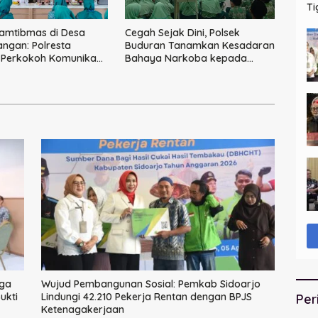
Ti
Ba
amtibmas di Desa
Cegah Sejak Dini, Polsek
ngan: Polresta
Buduran Tanamkan Kesadaran
 Perkokoh Komunikasi,
Bahaya Narkoba kepada
 Keamanan
Pelajar MI 1 Sidoarjo
iga
Wujud Pembangunan Sosial: Pemkab Sidoarjo
ukti
Lindungi 42.210 Pekerja Rentan dengan BPJS
Per
Ketenagakerjaan