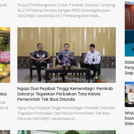
jual
Wujud Pembangunan Sosial: Pemkab Sidoarjo Lindungi
42.210 Pekerja Rentan dengan BPJS Ketenagakerjaan
SIDOARJO, kasatmata.id | Pembangunan tidak…
Sida
Penj
Sia
Ngopi Dua Pejabat Tinggi Kemendagri: Pemkab
oba
Sidoarjo Tegaskan Perbaikan Tata Kelola
Pemerintah Tak Bisa Ditunda
rak
ta.id
Ngopi Dua Pejabat Tinggi Kemendagri: Pemkab Sidoarjo
Wuj
Tegaskan Perbaikan Tata Kelola Pemerintah Tak Bisa
Sosi
Ditunda SIDOARJO, kasatmata.id…
Sido
42.2