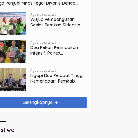
ga Penjual Miras Ilegal Divonis Denda,
rang Bukti Siap Dimusnahkan
Agustus 6, 2026
Wujud Pembangunan
Sosial: Pemkab Sidoarjo
Lindungi 42.210 Pekerja
Rentan dengan BPJS
Ketenagakerjaan
Agustus 6, 2026
Dua Pekan Penindakan
Intensif: Polres
Tanjungperak Bongkar
Tiga Jaringan Narkoba
Agustus 5, 2026
Ngopi Dua Pejabat Tinggi
Kemendagri: Pemkab
Sidoarjo Tegaskan
Perbaikan Tata Kelola
Pemerintah Tak Bisa
Selengkapnya
Ditunda
istiwa