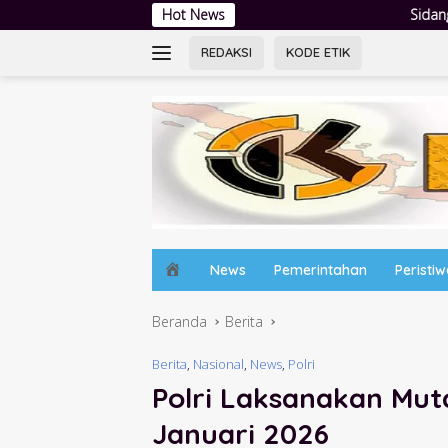
Langsung
Hot News
Sidang Tipiring Berikan Putusan Ber
ke
konten
REDAKSI
KODE ETIK
H
News
Pemerintahan
Peristi
o
m
Beranda
Berita
e
Berita
,
Nasional
,
News
,
Polri
Polri Laksanakan Mut
Januari 2026