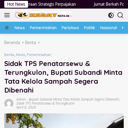
Langsung
tegis Perpajakan
Hot News
Jumat Berkah Polsek Taman: Hadir di Teng
ke
konten
Home
News
Pemerintahan
Peristiwa
Politik
Nasional
Hu
Beranda
Berita
Berita
,
News
,
Pemerintahan
Sidak TPS Penatarsewu &
Terungkulon, Bupati Subandi Minta
Tata Kelola Sampah Segera
Dibenahi
Admin
-
Bupati Subandi Minta Tata Kelola Sampah Segera Dibenahi
,
Sidak TPS Penatarsewu & Terungkulon
April 8, 2026