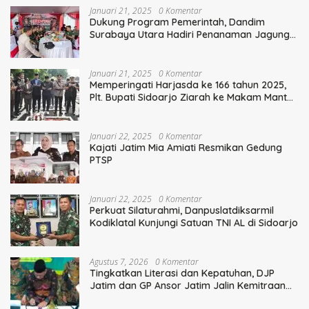
Januari 21, 2025
0 Komentar
Dukung Program Pemerintah, Dandim
Surabaya Utara Hadiri Penanaman Jagung
Serentak
Januari 21, 2025
0 Komentar
Memperingati Harjasda ke 166 tahun 2025,
Plt. Bupati Sidoarjo Ziarah ke Makam Mantan
Bupati Sidoarjo Terdahulu
Januari 22, 2025
0 Komentar
Kajati Jatim Mia Amiati Resmikan Gedung
PTSP
Januari 22, 2025
0 Komentar
Perkuat Silaturahmi, Danpuslatdiksarmil
Kodiklatal Kunjungi Satuan TNI AL di Sidoarjo
Agustus 7, 2026
0 Komentar
Tingkatkan Literasi dan Kepatuhan, DJP
Jatim dan GP Ansor Jatim Jalin Kemitraan
Strategis Perpajakan