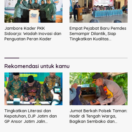
Jambore Kader PKK
Empat Pejabat Baru Pemdes
Sidoarjo: Wadah Inovasi dan
Semampir Dilantik, Siap
Penguatan Peran Kader
Tingkatkan Kualitas
Pelayanan Publik
Rekomendasi untuk kamu
Tingkatkan Literasi dan
Jumat Berkah Polsek Taman:
Kepatuhan, DJP Jatim dan
Hadir di Tengah Warga,
GP Ansor Jatim Jalin
Bagikan Sembako dan
Kemitraan Strategis
Perkuat Ikatan Kamtibmas
Perpajakan