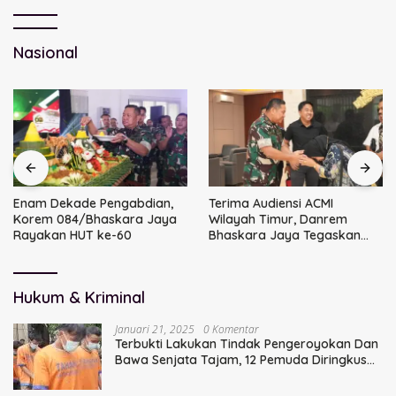
Nasional
Enam Dekade Pengabdian,
Terima Audiensi ACMI
Korem 084/Bhaskara Jaya
Wilayah Timur, Danrem
Rayakan HUT ke-60
Bhaskara Jaya Tegaskan
Sinergi TNI
Hukum & Kriminal
Januari 21, 2025
0 Komentar
Terbukti Lakukan Tindak Pengeroyokan Dan
Bawa Senjata Tajam, 12 Pemuda Diringkus
Polisi