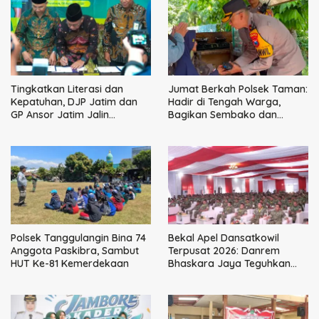
Tingkatkan Literasi dan
Jumat Berkah Polsek Taman:
Kepatuhan, DJP Jatim dan
Hadir di Tengah Warga,
GP Ansor Jatim Jalin
Bagikan Sembako dan
Kemitraan Strategis
Perkuat Ikatan Kamtibmas
Perpajakan
Polsek Tanggulangin Bina 74
Bekal Apel Dansatkowil
Anggota Paskibra, Sambut
Terpusat 2026: Danrem
HUT Ke-81 Kemerdekaan
Bhaskara Jaya Teguhkan
Kepemimpinan Humanis