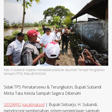
Foto: H.Subandi inspeksi mendadak (sidak) ke sejumlah Tempat Pengolahan
Sampah (TPS), Rabu (8/4/2026).
Sidak TPS Penatarsewu & Terungkulon, Bupati Subandi
Minta Tata Kelola Sampah Segera Dibenahi
SIDOARJO
,
kasatmata.id
| Bupati Sidoarjo, H. Subandi,
mendorong pembenahan sistem pengelolaan sampah