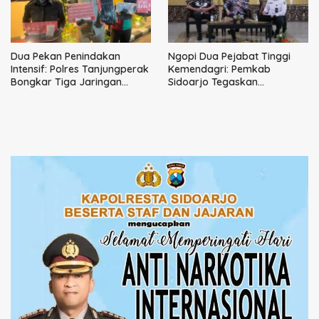
Dua Pekan Penindakan
Ngopi Dua Pejabat Tinggi
Intensif: Polres Tanjungperak
Kemendagri: Pemkab
Bongkar Tiga Jaringan
Sidoarjo Tegaskan
Narkoba
Perbaikan Tata Kelola
Pemerintah Tak Bisa Ditunda