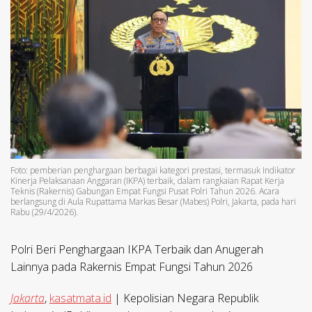
Foto: pemberian penghargaan berbagai kategori prestasi, termasuk Indikator
Kinerja Pelaksanaan Anggaran (IKPA) terbaik, dalam rangkaian Rapat Kerja
Teknis (Rakernis) Gabungan Empat Fungsi Pusat Polri Tahun 2026. Acara
berlangsung di Aula Rupattama Markas Besar (Mabes) Polri, Jakarta, pada hari
Rabu (29/4/2026).
Polri Beri Penghargaan IKPA Terbaik dan Anugerah
Lainnya pada Rakernis Empat Fungsi Tahun 2026
Jakarta
,
kasatmata.id
| Kepolisian Negara Republik