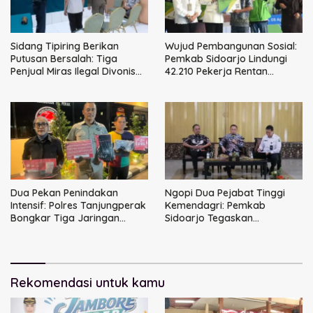
Sidang Tipiring Berikan
Wujud Pembangunan Sosial:
Putusan Bersalah: Tiga
Pemkab Sidoarjo Lindungi
Penjual Miras Ilegal Divonis
42.210 Pekerja Rentan
Denda, Barang Bukti Siap
dengan BPJS
Dimusnahkan
Ketenagakerjaan
Dua Pekan Penindakan
Ngopi Dua Pejabat Tinggi
Intensif: Polres Tanjungperak
Kemendagri: Pemkab
Bongkar Tiga Jaringan
Sidoarjo Tegaskan
Narkoba
Perbaikan Tata Kelola
Pemerintah Tak Bisa Ditunda
Rekomendasi untuk kamu