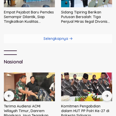
Empat Pejabat Baru Pemdes
Sidang Tipiring Berikan
Semampir Dilantik, Siap
Putusan Bersalah: Tiga
Tingkatkan Kualitas
Penjual Miras Ilegal Divonis
Pelayanan Publik
Denda, Barang Bukti Siap
Dimusnahkan
Selengkapnya
Nasional
Terima Audiensi ACMI
Komitmen Pengabdian
Wilayah Timur, Danrem
dalam HUT PP Polri Ke-27 di
Bhaskara Jaya Tegaskan
Polresta Sidoarjo