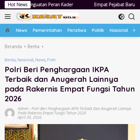
Langsung
 Peran Kader
Hot News
Empat Pejabat Baru Pemdes Semampir Dilantik, 
ke
konten
Home
News
Pemerintahan
Peristiwa
Politik
Nasional
Hu
Beranda
Berita
Berita
,
Nasional
,
News
,
Polri
Polri Beri Penghargaan IKPA
Terbaik dan Anugerah Lainnya
pada Rakernis Empat Fungsi Tahun
2026
Admin
-
Polri Beri Penghargaan IKPA Terbaik Dan Anugerah Lainnya
Pada Rakernis Empat Fungsi Tahun 2026
April 30, 2026