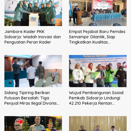
Jambore Kader PKK
Empat Pejabat Baru Pemdes
Sidoarjo: Wadah Inovasi dan
Semampir Dilantik, Siap
Penguatan Peran Kader
Tingkatkan Kualitas
Pelayanan Publik
Sidang Tipiring Berikan
Wujud Pembangunan Sosial:
Putusan Bersalah: Tiga
Pemkab Sidoarjo Lindungi
Penjual Miras Ilegal Divonis
42.210 Pekerja Rentan
Denda, Barang Bukti Siap
dengan BPJS
Dimusnahkan
Ketenagakerjaan