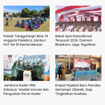
Perpajakan
Polsek Tanggulangin Bina 74
Bekal Apel Dansatkowil
Anggota Paskibra, Sambut
Terpusat 2026: Danrem
HUT Ke-81 Kemerdekaan
Bhaskara Jaya Teguhkan
Kepemimpinan Humanis
Jambore Kader PKK
Empat Pejabat Baru Pemdes
Sidoarjo: Wadah Inovasi dan
Semampir Dilantik, Siap
Penguatan Peran Kader
Tingkatkan Kualitas
Pelayanan Publik