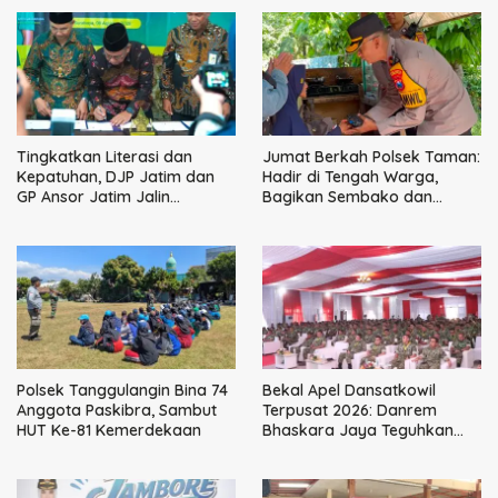
Tingkatkan Literasi dan
Jumat Berkah Polsek Taman:
Kepatuhan, DJP Jatim dan
Hadir di Tengah Warga,
GP Ansor Jatim Jalin
Bagikan Sembako dan
Kemitraan Strategis
Perkuat Ikatan Kamtibmas
Perpajakan
Polsek Tanggulangin Bina 74
Bekal Apel Dansatkowil
Anggota Paskibra, Sambut
Terpusat 2026: Danrem
HUT Ke-81 Kemerdekaan
Bhaskara Jaya Teguhkan
Kepemimpinan Humanis