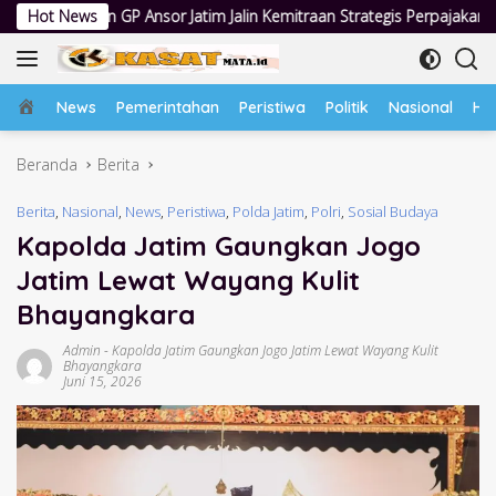
Langsung
or Jatim Jalin Kemitraan Strategis Perpajakan
Hot News
Jumat Berkah 
ke
konten
Home
News
Pemerintahan
Peristiwa
Politik
Nasional
Hu
Beranda
Berita
Berita
,
Nasional
,
News
,
Peristiwa
,
Polda Jatim
,
Polri
,
Sosial Budaya
Kapolda Jatim Gaungkan Jogo
Jatim Lewat Wayang Kulit
Bhayangkara
Admin
-
Kapolda Jatim Gaungkan Jogo Jatim Lewat Wayang Kulit
Bhayangkara
Juni 15, 2026